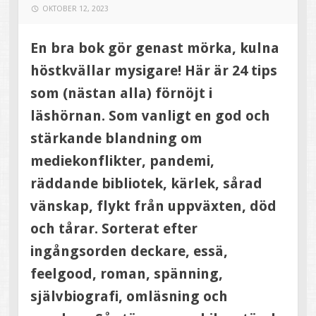
OKTOBER 12, 2023
En bra bok gör genast mörka, kulna
höstkvällar mysigare! Här är 24 tips
som (nästan alla) förnöjt i
läshörnan. Som vanligt en god och
stärkande blandning om
mediekonflikter, pandemi,
räddande bibliotek, kärlek, sårad
vänskap, flykt från uppväxten, död
och tårar. Sorterat efter
ingångsorden deckare, essä,
feelgood, roman, spänning,
självbiografi, omläsning och