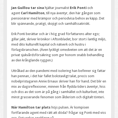
Jan Guillou tar sina
hjältar journalist
Erik Ponti
och
agent
Carl Hamilton
, till nya äventyr, den här gången som
pensionärer med krämpor och periodvisa behov av käpp. Det
blir spännande, pratigt, skojigt och samhällssatiriskt.
Erik Ponti berättar och är i hög grad författarens alter ego;
gillar jakt, skriver krönikor i Aftonbladet, bor stort i lantlig miljö,
med dito kulturellt kapital och nätverk och hustru i
förlagsbranschen. (Även lyckligt omedveten om att det är en
privat sjukvårdsförsäkring som ger honom snabb behandling
av den krånglande ryggen.)
Uttråkad av den pandemi med isolering han befinner sig fattar
han pennan, i det här fallet bokstavligt talat, precis som
nobelpristagaren Annie Ernaux skriver han för hand. Det blir en
mix av dagsreflexioner, minnen från flydda tiders äventyr, hiss
och diss av det som är på gång i samhället och kulturlivet, inte
minst grasserande fenomen som ålderism och digitalt tönteri.
När Hamilton tar plats
höjs pulsen. Är kompisen
fortfarande agent med rätt att döda? frågar sig Ponti med viss
oro. Det verkar onekligen så.