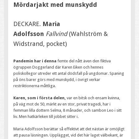
Mördarjakt med munskydd
DECKARE.
Maria
Adolfsson
Fallvind
(Wahlström &
Widstrand, pocket)
Pandemin har i denna
femte del nått även den fiktiva
ögruppen Doggerland där Karen Eiken och hennes
poliskollegor utreder ett antal dödsfall på ungdomar. Spaning
på öns barer görs med munskydd, i övrigt verkar
restriktionerna måttliga.
Karen, som i första delen,
var en bitsk och ensam kvinna,
på väg mot de 50, märkt av en stor, privat tragedi, har i
femman lilla dottern Selma, 8 månader, och sambon Leo i sitt
liv. Men hatkärleken till jobbet sitter i.
Maria Adolfsson berättar så effektivt att det nästan är omöjligt
att pausa läsningen. Upplägget, vid det här laget välbekant, är