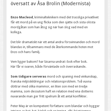
översatt av Åsa Brolin (Modernista)
Enzo Macleod
, kriminalteknikern med det trassliga privatlivet
får ett mord på en ung flicka som den sjätte och sista olösta
mordgåtan som han åtog sig när han slog vad med en
kollega.
Det blir dramatiskt när ett antal andra försvinnanden och mord
blandas in, tillsammans med de återkommande hoten mot
Enzo och hans familj.
Vem ligger bakom? har läsarna undrat i bok efter bok.
Här får vi svaren, både förväntade och överraskande.
Som tidigare serveras
mord och spaning med vinkunskap,
franska miljöskildringar och relationsproblem. Två vuxna
döttrar med olika mammor, en liten son med en tredje
mamma, som dessutom haft en relation med ena dotterns
nuvarande man ger fritt spelrum åt ett antal konflikter.
Peter May är en kompetent författare som blandar och bygger
intriger av hot, hat, kärlek och spänning, allt i högt tempo.