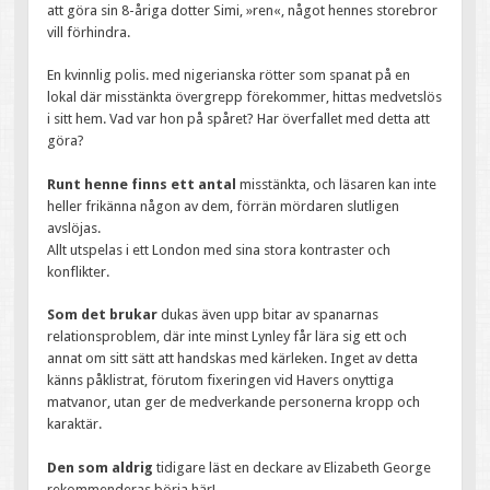
att göra sin 8-åriga dotter Simi, »ren«, något hennes storebror
vill förhindra.
En kvinnlig polis. med nigerianska rötter som spanat på en
lokal där misstänkta övergrepp förekommer, hittas medvetslös
i sitt hem. Vad var hon på spåret? Har överfallet med detta att
göra?
Runt henne finns ett antal
misstänkta, och läsaren kan inte
heller frikänna någon av dem, förrän mördaren slutligen
avslöjas.
Allt utspelas i ett London med sina stora kontraster och
konflikter.
Som det brukar
dukas även upp bitar av spanarnas
relationsproblem, där inte minst Lynley får lära sig ett och
annat om sitt sätt att handskas med kärleken. Inget av detta
känns påklistrat, förutom fixeringen vid Havers onyttiga
matvanor, utan ger de medverkande personerna kropp och
karaktär.
Den som aldrig
tidigare läst en deckare av Elizabeth George
rekommenderas börja här!