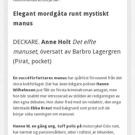
Elegant mordgåta runt mystiskt
manus
DECKARE.
Anne Holt
Det elfte
manuset
, översatt av Barbro Lagergren
(Pirat, pocket)
En succéförfattares manus
har spårlöst försvunnit från det
stora bokförlaget. Där har även tidigare polisen
Hanne
Wilhelmsen
just fått sin första kriminalroman antagen, men
hon blir snabbt mer intresserad av stölden än redigeringen av
den egna debuten, Hon sluter fred med sin redaktör, den unga
lättretade
Ebba Braut
med bakgrund som präst och de
börjar söka sanningen om manuset.
Hanne W, en gång ung, tuff polis på
motorcykel Oslo runt,
har närmat sig pensionsåldern, sitter i rullstol, är inbunden,