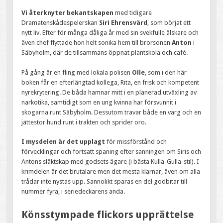
Vi återknyter bekantskapen
med tidigare
Dramatenskådespelerskan
Siri Ehrensvärd
, som börjat ett
nytt liv. Efter för många dåliga år med sin svekfulle älskare och
även chef flyttade hon helt sonika hem till brorsonen
Anton
i
Säbyholm, där de tillsammans öppnat plantskola och café.
På gång är en fling med lokala polisen
Olle
, som i den här
boken får en efterlängtad kollega, Rita, en frisk och kompetent
nyrekrytering. De båda hamnar mitt i en planerad utväxling av
narkotika, samtidigt som en ung kvinna har försvunnit i
skogarna runt Säbyholm. Dessutom travar både en varg och en
jättestor hund runt i trakten och sprider oro.
I mysdelen är det upplagt
för missförstånd och
förvecklingar och fortsatt spaning efter sanningen om Siris och
Antons släktskap med godsets ägare (i bästa Kulla-Gulla-stil). I
krimdelen är det brutalare men det mesta klarnar, även om alla
trådar inte nystas upp. Sannolikt sparas en del godbitar till
nummer fyra, i seriedeckarens anda.
Könsstympade flickors upprättelse