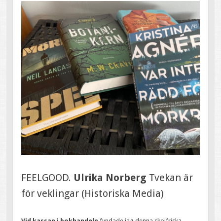
FEELGOOD.
Ulrika Norberg
Tvekan är
för veklingar (Historiska Media)
Vid kassan i bokhandeln
fyndade jag denna skojfriska,