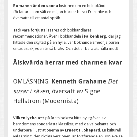
Romanen är den sanna
historien om en helt okänd
författare som sålt en miljon böcker bara i Frankrike och
översatts till ett antal språk.
Tack vare förtjusta läsares och bokhandlares
rekommendationer. Även i bokhandeln i
Falkenberg,
där jag
hittade den skyltad på en hylla, var bokhandelsmedhjälparen
entusiastisk, »den är så bra!». Och det är bara att hålla med!
Älskvärda herrar med charmen kvar
OMLÄSNING.
Kenneth Grahame
Det
susar i säven
, översatt av Signe
Hellström (Modernista)
Vilken lycka att
på årets bokrea hitta nyutgåvan av
barndomens sönderlästa klassiker, med de välbekanta och
underbara illustrationerna av
Ernest H. Shepard.
En kulturell
välgärning, den riktiga versionen, är fortfarande en upplevelse,