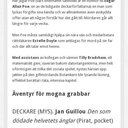
Här jagar Poe (vars efternamn sannolikt är en honnör till
Edgar
Allan Poe
, en av de tidigaste deckarförfattarna) en man som
lyckas förgifta sina kända och av allmänheten även avskydda
offer utan att någon förstår hur det gått till. Mördaren går allt
längre för varje vecka.
Men Poe måste samtidigt hjälpa sin nära vän och medarbetare
rättsläkaren
Estelle Doyle
som anklagas för mord på sin far
och där allt talar emot henne.
Med assistans
av kollegan och vännen
Tilly Bradshaw,
ett
matematiskt geni, suverän bakom datortangenterna, men helt
oförmögen att tolka det sociala spelet, nystas härvan upp.
Jakten på den giftmördande Botanikern blir lysande läsning,
effektivt berättat i täta, intensiva kapitel.
Äventyr för mogna grabbar
DECKARE (MYS).
Jan Guillou
Den som
dödade helvetets änglar
(Pirat, pocket)