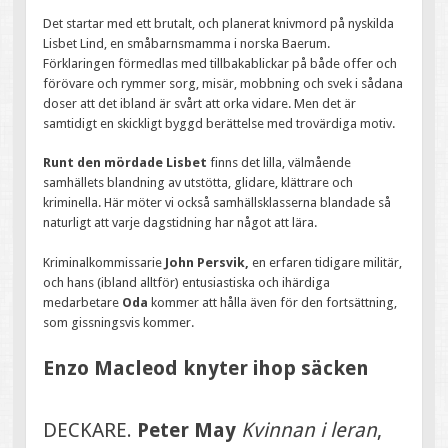
Det startar med ett brutalt, och planerat knivmord på nyskilda
Lisbet Lind, en småbarnsmamma i norska Baerum.
Förklaringen förmedlas med tillbakablickar på både offer och
förövare och rymmer sorg, misär, mobbning och svek i sådana
doser att det ibland är svårt att orka vidare. Men det är
samtidigt en skickligt byggd berättelse med trovärdiga motiv.
Runt den mördade Lisbet
finns det lilla, välmående
samhällets blandning av utstötta, glidare, klättrare och
kriminella. Här möter vi också samhällsklasserna blandade så
naturligt att varje dagstidning har något att lära.
Kriminalkommissarie
John Persvik,
en erfaren tidigare militär,
och hans (ibland alltför) entusiastiska och ihärdiga
medarbetare
Oda
kommer att hålla även för den fortsättning,
som gissningsvis kommer.
Enzo Macleod knyter ihop säcken
DECKARE.
Peter May
Kvinnan i leran
,