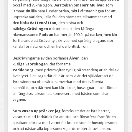
också med vuxna ögon. Berättelsen om
Herr Mullvad
som
lämnar sitt lilla hem i underjorden, mitt i vårstädningen för att
upptäcka världen, i alla fall den närmaste, tillsammans med
den kloka
Vattenråttan,
den sträva och
pålitliga
Grävlingen o
ch inte minst den fåfänga
rikemanssonen
Paddan
har mer än 100 år på nacken, men blir
fortfarande ett läsäventyr, skrivet med språklig elegans stor
känsla för naturen och en hel del brittisk ironi.
Beskrivningarna av den porlande
Älven
, den
kusliga
Storskoge
n, det förnäma
Paddeborg
(med privatskylten tydlig på stranden) är en del av
äventyret. I en saga där djur är som vi är det självklart att de
fyra vännerna obesvärat samverkar med det tvåbenta
samhället, och därmed kan köra bilar, husvagnar – och dömas
till fängelse. Liksom att konversera med hästen som drar
vagnen.
Som vuxen upptäcker jag
förstås att det är fyra herrar,
varav tre med förkärlek för att sitta och filosofera framför en
sprakande brasa med varmt öl i krusen som är huvudpersoner
och att nästan alla bipersoner/djur de möter är av hankön.