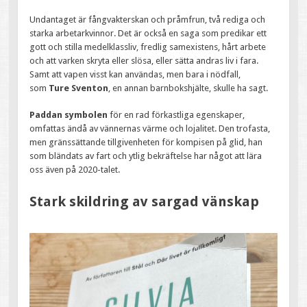
Undantaget är fångvakterskan och pråmfrun, två rediga och
starka arbetarkvinnor. Det är också en saga som predikar ett
gott och stilla medelklassliv, fredlig samexistens, hårt arbete
och att varken skryta eller slösa, eller sätta andras liv i fara.
Samt att vapen visst kan användas, men bara i nödfall,
som
Ture Sventon
, en annan barnbokshjälte, skulle ha sagt.
Paddan symbolen
för en rad förkastliga egenskaper,
omfattas ändå av vännernas värme och lojalitet. Den trofasta,
men gränssättande tillgivenheten för kompisen på glid, han
som bländats av fart och ytlig bekräftelse har något att lära
oss även på 2020-talet.
Stark skildring av sargad vänskap