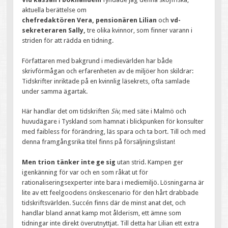
aktuella berättelse om
chefredaktören Vera, pensionären Lilian
och
vd-
sekreteraren Sally,
tre olika kvinnor, som finner varann i
striden för att rädda en tidning.
Författaren med bakgrund i medievärlden har både
skrivförmågan och erfarenheten av de miljöer hon skildrar:
Tidskrifter inriktade på en kvinnlig läsekrets, ofta samlade
under samma ägartak.
Här handlar det om tidskriften
Siv,
med säte i Malmö och
huvudägare i Tyskland som hamnat i blickpunken för konsulter
med faibless för förändring, läs spara och ta bort. Till och med
denna framgångsrika titel finns på försäljningslistan!
Men trion tänker inte ge sig
utan strid. Kampen ger
igenkänning för var och en som råkat ut för
rationaliseringsexperter inte bara i mediemiljö. Lösningarna är
lite av ett feelgoodens önskescenario för den hårt drabbade
tidskriftsvärlden. Succén finns där de minst anat det, och
handlar bland annat kamp mot ålderism, ett ämne som
tidningar inte direkt överutnyttjat. Till detta har Lilian ett extra