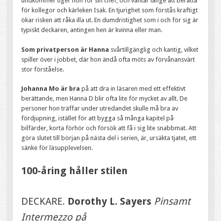
undkommer tiger hon för sin chef, och väntar länge att berätta
för kollegor och kärleken Isak. En tjurighet som förstås kraftigt
ökar risken att råka illa ut. En dumdristighet som i och för sig är
typiskt deckaren, antingen hen är kvinna eller man.
Som privatperson är Hanna
svårtillgänglig och kantig, vilket
spiller över i jobbet, där hon ändå ofta möts av förvånansvärt
stor förståelse.
Johanna Mo är bra
på att dra in läsaren med ett effektivt
berättande, men Hanna D blir ofta lite för mycket av allt. De
personer hon träffar under utredandet skulle må bra av
fördjupning, istället för att bygga så många kapitel på
bilfärder, korta förhör och försök att få i sig lite snabbmat. Att
göra slutet till början på nästa del i serien, är, ursäkta tjatet, ett
sänke för läsupplevelsen.
100-åring håller stilen
DECKARE.
Dorothy L. Sayers
Pinsamt
Intermezzo på