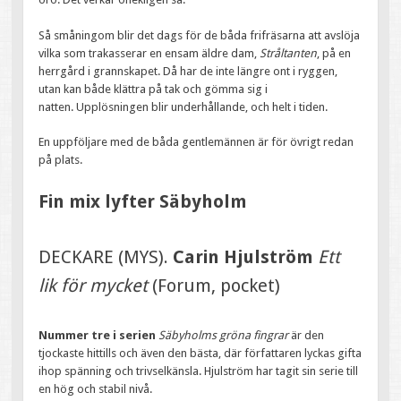
Så småningom blir det dags för de båda frifräsarna att avslöja
vilka som trakasserar en ensam äldre dam,
Stråltanten
, på en
herrgård i grannskapet. Då har de inte längre ont i ryggen,
utan kan både klättra på tak och gömma sig i
natten. Upplösningen blir underhållande, och helt i tiden.
En uppföljare med de båda gentlemännen är för övrigt redan
på plats.
Fin mix lyfter Säbyholm
DECKARE (MYS).
Carin Hjulström
Ett
lik för mycket
(Forum, pocket)
Nummer tre i serien
Säbyholms gröna fingrar
är den
tjockaste hittills och även den bästa, där författaren lyckas gifta
ihop spänning och trivselkänsla. Hjulström har tagit sin serie till
en hög och stabil nivå.