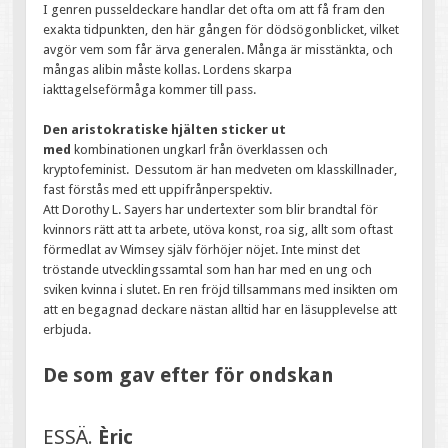
I genren pusseldeckare handlar det ofta om att få fram den
exakta tidpunkten, den här gången för dödsögonblicket, vilket
avgör vem som får ärva generalen. Många är misstänkta, och
mångas alibin måste kollas. Lordens skarpa
iakttagelseförmåga kommer till pass.
Den aristokratiske hjälten sticker ut
med
kombinationen ungkarl från överklassen och
kryptofeminist. Dessutom är han medveten om klasskillnader,
fast förstås med ett uppifrånperspektiv.
Att Dorothy L. Sayers har undertexter som blir brandtal för
kvinnors rätt att ta arbete, utöva konst, roa sig, allt som oftast
förmedlat av Wimsey själv förhöjer nöjet. Inte minst det
tröstande utvecklingssamtal som han har med en ung och
sviken kvinna i slutet. En ren fröjd tillsammans med insikten om
att en begagnad deckare nästan alltid har en läsupplevelse att
erbjuda.
De som gav efter för ondskan
ESSÄ.
Èric