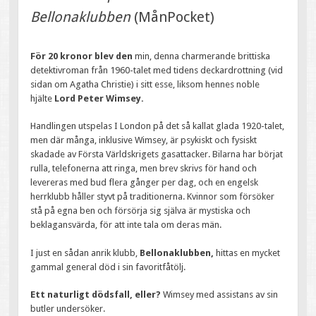
Bellonaklubben
(MånPocket)
För 20 kronor blev den
min, denna charmerande brittiska
detektivroman från 1960-talet med tidens deckardrottning (vid
sidan om Agatha Christie) i sitt esse, liksom hennes noble
hjälte
Lord Peter Wimsey.
Handlingen utspelas I London på det så kallat glada 1920-talet,
men där många, inklusive Wimsey, är psykiskt och fysiskt
skadade av Första Världskrigets gasattacker. Bilarna har börjat
rulla, telefonerna att ringa, men brev skrivs för hand och
levereras med bud flera gånger per dag, och en engelsk
herrklubb håller styvt på traditionerna. Kvinnor som försöker
stå på egna ben och försörja sig själva är mystiska och
beklagansvärda, för att inte tala om deras män.
I just en sådan anrik klubb,
Bellonaklubben,
hittas en mycket
gammal general död i sin favoritfåtölj.
Ett naturligt dödsfall, eller?
Wimsey med assistans av sin
butler undersöker.