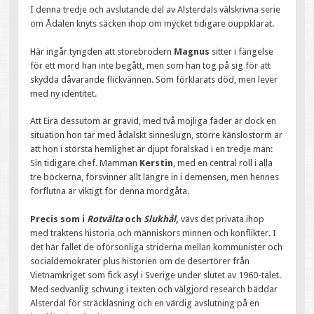
I denna tredje och avslutande del av Alsterdals välskrivna serie
om Ådalen knyts säcken ihop om mycket tidigare ouppklarat.
Här ingår tyngden att storebrodern
Magnus
sitter i fängelse
för ett mord han inte begått, men som han tog på sig för att
skydda dåvarande flickvännen. Som förklarats död, men lever
med ny identitet.
Att Eira dessutom är gravid, med två möjliga fäder är dock en
situation hon tar med ådalskt sinneslugn, större känslostorm är
att hon i största hemlighet är djupt förälskad i en tredje man:
Sin tidigare chef. Mamman
Kerstin
, med en central roll i alla
tre böckerna, försvinner allt längre in i demensen, men hennes
förflutna är viktigt för denna mordgåta.
Precis som i
Rotvälta
och
Slukhål,
vävs det privata ihop
med traktens historia och människors minnen och konflikter. I
det här fallet de oförsonliga striderna mellan kommunister och
socialdemokrater plus historien om de desertörer från
Vietnamkriget som fick asyl i Sverige under slutet av 1960-talet.
Med sedvanlig schvung i texten och välgjord research bäddar
Alsterdal för sträckläsning och en värdig avslutning på en