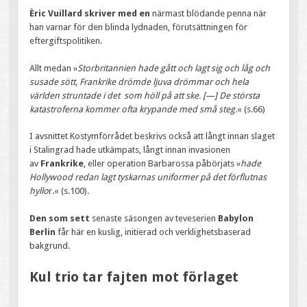
Èric Vuillard skriver med en
närmast blödande penna när
han varnar för den blinda lydnaden, förutsättningen för
eftergiftspolitiken.
Allt medan »
Storbritannien hade gått och lagt sig och låg och
susade sött, Frankrike drömde ljuva drömmar och hela
världen struntade i det som höll på att ske. [—] De största
katastroferna kommer ofta krypande med små steg
.« (s.66)
I avsnittet Kostymförrådet beskrivs också att långt innan slaget
i Stalingrad hade utkämpats, långt innan invasionen
av
Frankrike
, eller operation Barbarossa påbörjats »
hade
Hollywood redan lagt tyskarnas uniformer på det förflutnas
hyllo
r.« (s.100).
Den som sett
senaste säsongen av teveserien
Babylon
Berlin
får här en kuslig, initierad och verklighetsbaserad
bakgrund.
Kul trio tar fajten mot förlaget