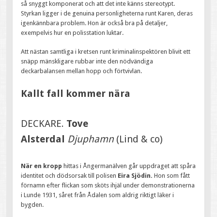
så snyggt komponerat och att det inte känns stereotypt.
Styrkan ligger i de genuina personligheterna runt Karen, deras
igenkännbara problem. Hon är också bra på detaljer,
exempelvis hur en polisstation luktar.
Att nästan samtliga i kretsen runt kriminalinspektören blivit ett
snäpp mänskligare rubbar inte den nödvändiga
deckarbalansen mellan hopp och förtvivlan.
Kallt fall kommer nära
DECKARE.
Tove
Alsterdal
Djuphamn
(Lind & co)
När en kropp
hittas i Ångermanälven går uppdraget att spåra
identitet och dödsorsak till polisen
Eira Sjödin.
Hon som fått
förnamn efter flickan som sköts ihjäl under demonstrationerna
i Lunde 1931, såret från Ådalen som aldrig riktigt läker i
bygden.