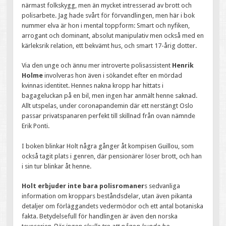
närmast folkskygg, men än mycket intresserad av brott och
polisarbete. Jag hade svårt för förvandlingen, men här i bok
nummer elva är hon i mental toppform: Smart och nyfiken,
arrogant och dominant, absolut manipulativ men också med en
kärleksrik relation, ett bekvämt hus, och smart 17-årig dotter.
Via den unge och ännu mer introverte polisassistent
Henrik
Holme
involveras hon även i sökandet efter en mördad
kvinnas identitet. Hennes nakna kropp har hittats i
bagageluckan på en bil, men ingen har anmält henne saknad.
Allt utspelas, under coronapandemin där ett nerstängt Oslo
passar privatspanaren perfekt till skillnad från ovan nämnde
Erik Ponti.
I boken blinkar Holt några gånger åt kompisen Guillou, som
också tagit plats i genren, där pensionärer löser brott, och han
i sin tur blinkar åt henne.
Holt erbjuder inte bara polisromaner
s sedvanliga
information om kroppars beståndsdelar, utan även pikanta
detaljer om förläggandets vedermödor och ett antal botaniska
fakta. Betydelsefull för handlingen är även den norska