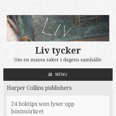
Liv tycker
Om en massa saker i dagens samhälle
MENU
SKIP
TO
Harper Collins publishers
CONTENT
24 boktips som lyser upp
höstmörkret