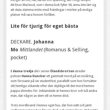
Att Enzo Macleod, som i denna bok fyller 56, ännu inte lärt sig
att sluta stämma möte med främlingar i mörker på ensliga
platser må vara honom förlåtet.
Lite för tjurig för eget bästa
DECKARE.
Johanna
Mo
Mittlandet
(Romanus & Selling,
pocket)
I denna tredje
del i serien
Ölandsbrotten
utreder
polisen
Hanna Duncker
ett gammalt mord på en tonåring,
som försvann på sin studentfest, parallellt som hon fortsätter
sitt hemliga sökande efter den skyldiga till det mord hennes
pappa dömdes för. Inblandade är hennes bror och två andra
män, där någon av dem vill se henne död.
Trots mordbrand i hennes eget hus, där hon nätt och jämt