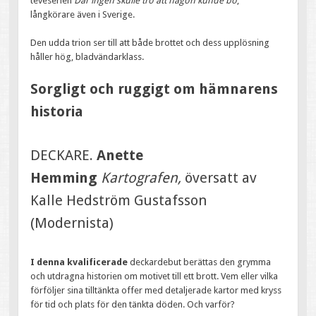
teveserien
Där ingen skulle tro att någon kunde bo
,
långkörare även i Sverige.
Den udda trion ser till att både brottet och dess upplösning
håller hög, bladvändarklass.
Sorgligt och ruggigt om hämnarens
historia
DECKARE.
Anette
Hemming
Kartografen,
översatt av
Kalle Hedström Gustafsson
(Modernista)
I denna kvalificerade
deckardebut berättas den grymma
och utdragna historien om motivet till ett brott. Vem eller vilka
förföljer sina tilltänkta offer med detaljerade kartor med kryss
för tid och plats för den tänkta döden. Och varför?