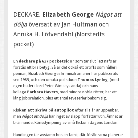
DECKARE.
Elizabeth George
Något att
dölja
översatt av Jan Hultman och
Annika H. Löfvendahl (Norstedts
pocket)
En deckare på 637 pocketsidor
som tar slut i ett nafs är
förstås ett bra betyg. Så är det också ett proffs som håller i
pennan, Elizabeth Georges kriminalromaner har publicerats
sen 1989, och den omaka polisduon
Thomas Lynley,
(med
egen butler i lord Peter Wimseys anda) och hans
kollega
Barbara Havers
, med mindre nobla rötter, har ett
lång jobbrelation, plus ett antal teveserier bakom sig.
Risken att skriva på autopilot
efter alla år är uppenbar,
men
Något att dölja
har inget av slapp författarrutin. Ämnet är
brännande: Könsstympning av små flickor i dagens London.
Handlingen tar avstamp hos en familj där föräldrarna planerar