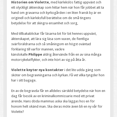
Historien om Violette,
med kärlekslös fattig uppväxt och
ett olyckligt äktenskap som hittar hem när hon får jobbet att ta
hand om gravarna och kyrkogården i en liten fransk by är en
originell och kärleksfull berättelse om de små tingens
betydelse för att skingra ensamhet och sorg,
Med tillbakablickar får läsarna bit för bit hennes uppväxt,
äktenskapet, att lära sig läsa som vuxen, de fientliga
svärföräldrarna och så småningom en högst oväntad
förklaring till varför mannen, vackre
känslokalle
Philippe
aldrig återvände från en av sina många
motorcykelutflykter, och inte hört av sig på åtta år.
Violette knyter nya kontakter
i det lite udda gäng som
sköter om begravningarna och kyrkan. Få vet vilka tyngder hon
har i sitt bagage.
En av de begravda får en alldeles särskild betydelse när hon en
dag får besök av en kriminalkommissarie med ett privat
ärende. Hans döda mammas aska ska läggas hos en för
honom helt okänd man. Ska deras möte även bli en ny vår för
Violette?