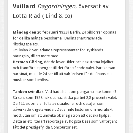
Vuillard
Dagordningen,
översatt av
Lotta Riad ( Lind & co)
Måndag den 20 februari 1933
i Berlin. 24 bildörrar öppnas
för de lika många besökarna i Berlins snart raserade
riksdagspalats.
Ut i kylan kliver ledande representanter för Tysklands
näringsliv, till ett möte med
Herman Göring
, där de lovar Hitler och nazisterna lojalitet
och framförallt pengar till det förestående valet. Partikassan
har sinat, men de 24 ser till att valrörelsen får de finansiella
muskler som behövs.
Tanken svindlar:
Vad hade hänt om pengarna inte kommit?
Så sent som 1928 fick det nazistiska partiet 2,8 procent i valet.
De 122 sidorna är fulla av situationer och detaljer som
påverkade krigets vindar. Det är inte historier om moraliskt
mod, utan om att undvika obehag i tron att det ska hjälpa.
Detta är ett litterärt reportage av högsta klass som välförtjänt
fått det prestigefyllda Goncourtpriset.