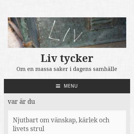
Liv tycker
Om en massa saker i dagens samhälle
MENU
SKIP
TO
var är du
CONTENT
Njutbart om vänskap, kärlek och
livets strul