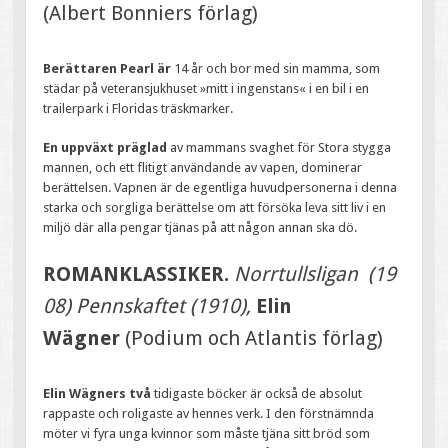
(Albert Bonniers förlag)
Berättaren Pearl är
14 år och bor med sin mamma, som
städar på veteransjukhuset »mitt i ingenstans« i en bil i en
trailerpark i Floridas träskmarker.
En uppväxt präglad
av mammans svaghet för Stora stygga
mannen, och ett flitigt användande av vapen, dominerar
berättelsen. Vapnen är de egentliga huvudpersonerna i denna
starka och sorgliga berättelse om att försöka leva sitt liv i en
miljö där alla pengar tjänas på att någon annan ska dö.
ROMANKLASSIKER.
Norrtullsligan (19
08) Pennskaftet (1910),
Elin
Wägner
(Podium och Atlantis förlag)
Elin Wägners två
tidigaste böcker är också de absolut
rappaste och roligaste av hennes verk. I den förstnämnda
möter vi fyra unga kvinnor som måste tjäna sitt bröd som