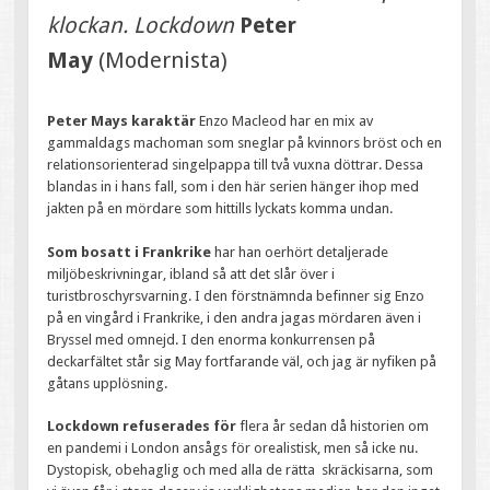
klockan. Lockdown
Peter
May
(Modernista)
Peter Mays karaktär
Enzo Macleod har en mix av
gammaldags machoman som sneglar på kvinnors bröst och en
relationsorienterad singelpappa till två vuxna döttrar. Dessa
blandas in i hans fall, som i den här serien hänger ihop med
jakten på en mördare som hittills lyckats komma undan.
Som bosatt i Frankrike
har han oerhört detaljerade
miljöbeskrivningar, ibland så att det slår över i
turistbroschyrsvarning. I den förstnämnda befinner sig Enzo
på en vingård i Frankrike, i den andra jagas mördaren även i
Bryssel med omnejd. I den enorma konkurrensen på
deckarfältet står sig May fortfarande väl, och jag är nyfiken på
gåtans upplösning.
Lockdown refuserades för
flera år sedan då historien om
en pandemi i London ansågs för orealistisk, men så icke nu.
Dystopisk, obehaglig och med alla de rätta skräckisarna, som