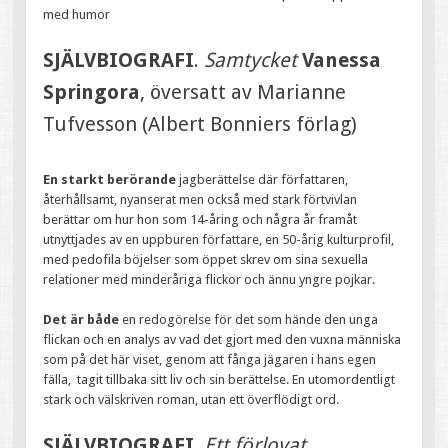
med humor
SJÄLVBIOGRAFI
.
Samtycket
Vanessa
Springora
, översatt av Marianne
Tufvesson (Albert Bonniers förlag)
En starkt berörande
jagberättelse där författaren,
återhållsamt, nyanserat men också med stark förtvivlan
berättar om hur hon som 14-åring och några år framåt
utnyttjades av en uppburen författare, en 50-årig kulturprofil,
med pedofila böjelser som öppet skrev om sina sexuella
relationer med minderåriga flickor och ännu yngre pojkar.
Det är både
en redogörelse för det som hände den unga
flickan och en analys av vad det gjort med den vuxna människa
som på det här viset, genom att fånga jägaren i hans egen
fälla, tagit tillbaka sitt liv och sin berättelse. En utomordentligt
stark och välskriven roman, utan ett överflödigt ord.
SJÄLVBIOGRAFI.
Ett förlovat