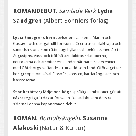
ROMANDEBUT.
Samlade Verk
Lydia
Sandgren
(Albert Bonniers förlag)
Lydia Sandgrens berättelse om
vännerna Martin och
Gustav – och den gåtfullt försvunna Cecilia är en släktsaga och
samtidshistoria som rättmätigt hyllats och belönats med årets
Augustpris. Vasst och träffsäkert skildras relationerna,
neuroserna och ambitionerna under närmare tre decennier
med Göteborgs skiftande kulturvärld som fond. Oförväget tar
hon greppet om såväl filosofin, konsten, karriärångesten och
klassresorna.
Stor berättarglädje och höga
språkliga ambitioner gör att
några regniga juldagar försvann lika snabbt som de 690
sidorna i denna imponerande debut.
ROMAN
.
Bomullsängeln
.
Susanna
Alakoski
(Natur & Kultur)