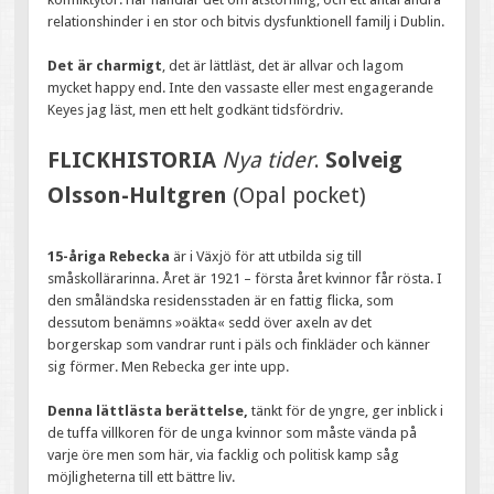
relationshinder i en stor och bitvis dysfunktionell familj i Dublin.
Det är charmigt
, det är lättläst, det är allvar och lagom
mycket happy end. Inte den vassaste eller mest engagerande
Keyes jag läst, men ett helt godkänt tidsfördriv.
FLICKHISTORIA
Nya tider
.
Solveig
Olsson-Hultgren
(Opal pocket)
15-åriga Rebecka
är i Växjö för att utbilda sig till
småskollärarinna. Året är 1921 – första året kvinnor får rösta. I
den småländska residensstaden är en fattig flicka, som
dessutom benämns »oäkta« sedd över axeln av det
borgerskap som vandrar runt i päls och finkläder och känner
sig förmer. Men Rebecka ger inte upp.
Denna lättlästa berättelse,
tänkt för de yngre, ger inblick i
de tuffa villkoren för de unga kvinnor som måste vända på
varje öre men som här, via facklig och politisk kamp såg
möjligheterna till ett bättre liv.