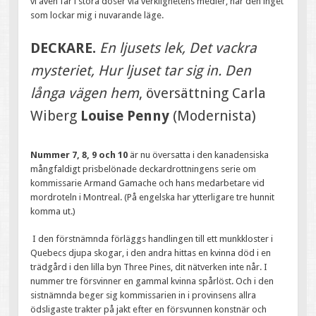
vi även får i stora doser via verklighetens medier, har den inget
som lockar mig i nuvarande läge.
DECKARE.
En ljusets lek, Det vackra
mysteriet, Hur ljuset tar sig in. Den
långa vägen hem
, översättning Carla
Wiberg
Louise Penny
(Modernista)
Nummer 7, 8, 9 och 10
är nu översatta i den kanadensiska
mångfaldigt prisbelönade deckardrottningens serie om
kommissarie Armand Gamache och hans medarbetare vid
mordroteln i Montreal. (På engelska har ytterligare tre hunnit
komma ut.)
I den förstnämnda förläggs handlingen till ett munkkloster i
Quebecs djupa skogar, i den andra hittas en kvinna död i en
trädgård i den lilla byn Three Pines, dit nätverken inte når. I
nummer tre försvinner en gammal kvinna spårlöst. Och i den
sistnämnda beger sig kommissarien in i provinsens allra
ödsligaste trakter på jakt efter en försvunnen konstnär och