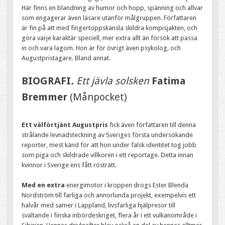
Här finns en blandning av humor och hopp, spänning och allvar
som engagerar även läsare utanför målgruppen. Författaren
är fin på att med fingertoppskänsla skildra kompisjakten, och
göra varje karaktär speciell, mer extra allt än försök att passa
in och vara lagom. Hon är för övrigt även psykolog, och
Augustpristagare. Bland annat.
BIOGRAFI
.
Ett jävla solsken
Fatima
Bremmer
(Månpocket)
Ett välförtjänt Augustpris
fick även författaren till denna
strålande levnadsteckning av Sveriges första undersökande
reporter, mest känd för att hon under falsk identitet tog jobb
som piga och skildrade villkoren i ett reportage. Detta innan
kvinnor i Sverige ens fått rösträtt.
Med en extra
energimotor i kroppen drogs Ester Blenda
Nordström till farliga och annorlunda projekt, exempelvis ett
halvår med samer i Lappland, livsfarliga hjälpresor till
svältande i finska inbördeskriget, flera år i ett vulkanområde i