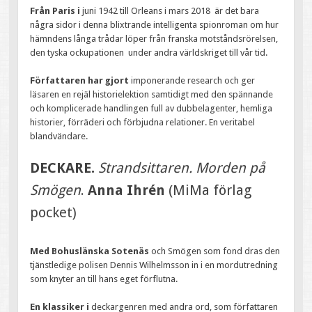
Från Paris i
juni 1942 till Orleans i mars 2018 är det bara
några sidor i denna blixtrande intelligenta spionroman om hur
hämndens långa trådar löper från franska motståndsrörelsen,
den tyska ockupationen under andra världskriget till vår tid.
Författaren har gjort
imponerande research och ger
läsaren en rejäl historielektion samtidigt med den spännande
och komplicerade handlingen full av dubbelagenter, hemliga
historier, förräderi och förbjudna relationer. En veritabel
blandvändare.
DECKARE.
Strandsittaren. Morden på
Smögen
.
Anna Ihrén
(MiMa förlag
pocket)
Med Bohuslänska Sotenäs
och Smögen som fond dras den
tjänstledige polisen Dennis Wilhelmsson in i en mordutredning
som knyter an till hans eget förflutna.
En klassiker i
deckargenren med andra ord, som författaren