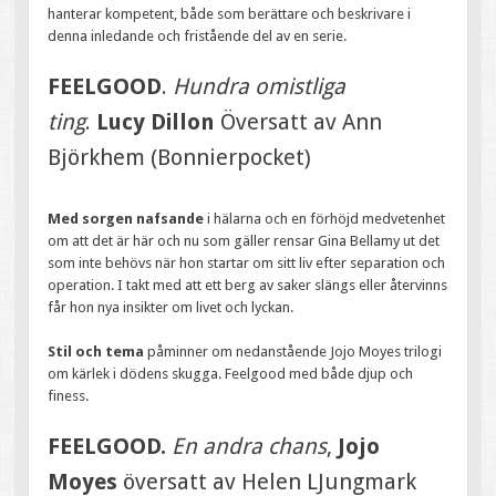
hanterar kompetent, både som berättare och beskrivare i
denna inledande och fristående del av en serie.
FEELGOOD
.
Hundra omistliga
ting
.
Lucy Dillon
Översatt av Ann
Björkhem (Bonnierpocket)
Med sorgen nafsande
i hälarna och en förhöjd medvetenhet
om att det är här och nu som gäller rensar Gina Bellamy ut det
som inte behövs när hon startar om sitt liv efter separation och
operation. I takt med att ett berg av saker slängs eller återvinns
får hon nya insikter om livet och lyckan.
Stil och tema
påminner om nedanstående Jojo Moyes trilogi
om kärlek i dödens skugga. Feelgood med både djup och
finess.
FEELGOOD.
En andra chans
,
Jojo
Moyes
översatt av Helen LJungmark