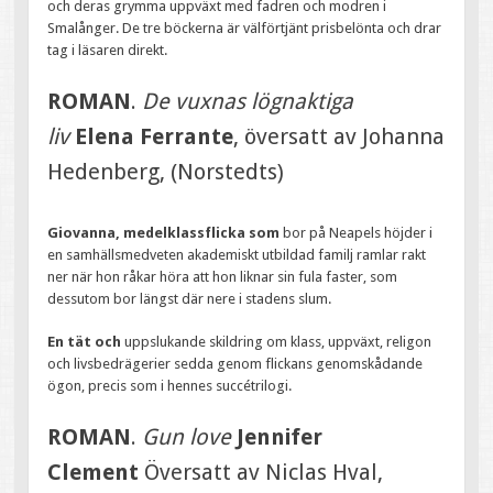
och deras grymma uppväxt med fadren och modren i
Smalånger. De tre böckerna är välförtjänt prisbelönta och drar
tag i läsaren direkt.
ROMAN
.
De vuxnas lögnaktiga
liv
Elena Ferrante
, översatt av Johanna
Hedenberg, (Norstedts)
Giovanna, medelklassflicka som
bor på Neapels höjder i
en samhällsmedveten akademiskt utbildad familj ramlar rakt
ner när hon råkar höra att hon liknar sin fula faster, som
dessutom bor längst där nere i stadens slum.
En tät och
uppslukande skildring om klass, uppväxt, religon
och livsbedrägerier sedda genom flickans genomskådande
ögon, precis som i hennes succétrilogi.
ROMAN
.
Gun love
Jennifer
Clement
Översatt av Niclas Hval,