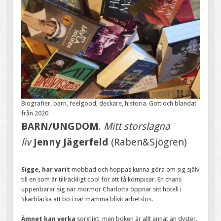
Biografier, barn, feelgood, deckare, historia. Gott och blandat
från 2020
BARN/UNGDOM
.
Mitt storslagna
liv
Jenny Jägerfeld
(Raben&Sjögren)
Sigge, har varit
mobbad och hoppas kunna göra om sig själv
till en som är tillräckligt cool för att få kompisar. En chans
uppenbarar sig när mormor Charlotta öppnar sitt hotell i
Skärblacka att bo i när mamma blivit arbetslös.
Ämnet kan verka
sorgligt, men boken är allt annat än dyster.