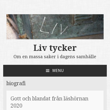
Liv tycker
Om en massa saker i dagens samhälle
MENU
SKIP
TO
biografi
CONTENT
Gott och blandat från läshörnan
2020