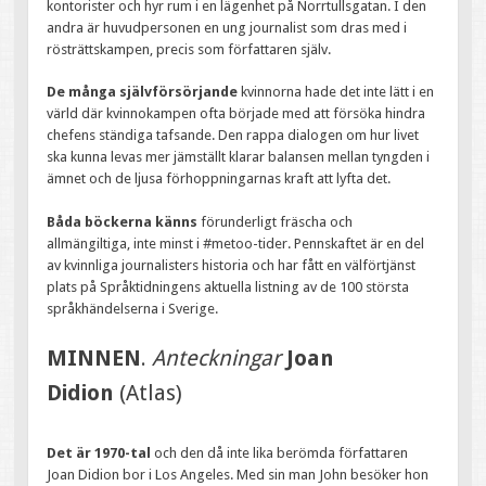
kontorister och hyr rum i en lägenhet på Norrtullsgatan. I den
andra är huvudpersonen en ung journalist som dras med i
rösträttskampen, precis som författaren själv.
De många självförsörjande
kvinnorna hade det inte lätt i en
värld där kvinnokampen ofta började med att försöka hindra
chefens ständiga tafsande. Den rappa dialogen om hur livet
ska kunna levas mer jämställt klarar balansen mellan tyngden i
ämnet och de ljusa förhoppningarnas kraft att lyfta det.
Båda böckerna känns
förunderligt fräscha och
allmängiltiga, inte minst i #metoo-tider. Pennskaftet är en del
av kvinnliga journalisters historia och har fått en välförtjänst
plats på Språktidningens aktuella listning av de 100 största
språkhändelserna i Sverige.
MINNEN
.
Anteckningar
Joan
Didion
(Atlas)
Det är 1970-tal
och den då inte lika berömda författaren
Joan Didion bor i Los Angeles. Med sin man John besöker hon