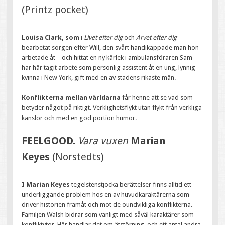
(Printz pocket)
Louisa Clark, som
i
Livet efter dig
och
Arvet efter dig
bearbetat sorgen efter Will, den svårt handikappade man hon
arbetade åt – och hittat en ny kärlek i ambulansföraren Sam –
har här tagit arbete som personlig assistent åt en ung, lynnig
kvinna i New York, gift med en av stadens rikaste män.
Konflikterna mellan världarna
får henne att se vad som
betyder något på riktigt. Verklighetsflykt utan flykt från verkliga
känslor och med en god portion humor.
FEELGOOD.
Vara vuxen
Marian
Keyes
(Norstedts)
I Marian Keyes
tegelstenstjocka berättelser finns alltid ett
underliggande problem hos en av huvudkaraktärerna som
driver historien framåt och mot de oundvikliga konflikterna.
Familjen Walsh bidrar som vanligt med såväl karaktärer som
konfliktytor. Här handlar det om ätstörning, och ett antal andra