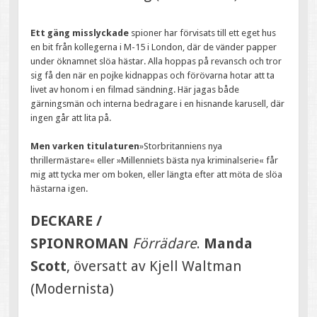
Ett gäng misslyckade
spioner har förvisats till ett eget hus
en bit från kollegerna i M-15 i London, där de vänder papper
under öknamnet slöa hästar. Alla hoppas på revansch och tror
sig få den när en pojke kidnappas och förövarna hotar att ta
livet av honom i en filmad sändning. Här jagas både
gärningsmän och interna bedragare i en hisnande karusell, där
ingen går att lita på.
Men varken titulaturen
»Storbritanniens nya
thrillermästare« eller »Millenniets bästa nya kriminalserie« får
mig att tycka mer om boken, eller längta efter att möta de slöa
hästarna igen.
DECKARE /
SPIONROMAN
Förrädare
.
Manda
Scott
, översatt av Kjell Waltman
(Modernista)