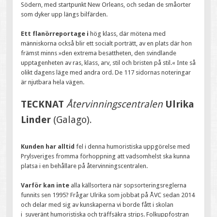
Södern, med startpunkt New Orleans, och sedan de småorter
som dyker upp längs bilfärden.
Ett flanörreportage i
hög klass, där mötena med
människorna också blir ett socialt porträtt, av en plats där hon
främst minns »den extrema besattheten, den svindlande
upptagenheten av ras, klass, arv, stil och bristen på stil.« Inte så
olikt dagens läge med andra ord. De 117 sidornas noteringar
är njutbara hela vägen.
TECKNAT
Återvinningscentralen
Ulrika
Linder
(Galago).
Kunden har alltid
fel i denna humoristiska uppgörelse med
Prylsveriges fromma förhoppning att vadsomhelst ska kunna
platsa i en behållare på återvinningscentralen.
Varför kan inte
alla källsortera när sopsorteringsreglerna
funnits sen 1995? Frågar Ulrika som jobbat på ÅVC sedan 2014
och delar med sig av kunskaperna vi borde fått i skolan
i suveränt humoristiska och träffsäkra strips. Folkuppfostran