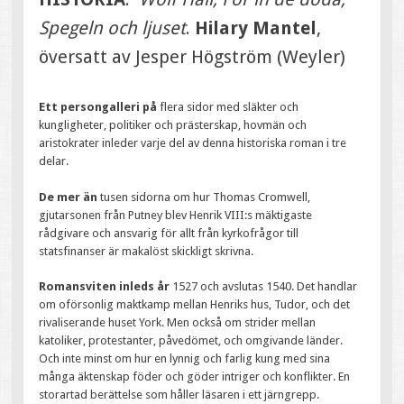
Spegeln och ljuset
.
Hilary Mantel
,
översatt av Jesper Högström (Weyler)
Ett persongalleri på
flera sidor med släkter och
kungligheter, politiker och prästerskap, hovmän och
aristokrater inleder varje del av denna historiska roman i tre
delar.
De mer än
tusen sidorna om hur Thomas Cromwell,
gjutarsonen från Putney blev Henrik VIII:s mäktigaste
rådgivare och ansvarig för allt från kyrkofrågor till
statsfinanser är makalöst skickligt skrivna.
Romansviten inleds år
1527 och avslutas 1540. Det handlar
om oförsonlig maktkamp mellan Henriks hus, Tudor, och det
rivaliserande huset York. Men också om strider mellan
katoliker, protestanter, påvedömet, och omgivande länder.
Och inte minst om hur en lynnig och farlig kung med sina
många äktenskap föder och göder intriger och konflikter. En
storartad berättelse som håller läsaren i ett järngrepp.