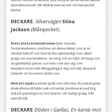
Sibirien. Hennes drivkrafter blev också en del av hennes alltmer
destruktiva livsstil. Allt skildrat med varsam och hänsynsfull
klarhet.
DECKARE
.
Silvervägen
Stina
Jackson
(Månpocket)
Årets bästa kriminalroman
lyder Svenska
Deckarakademins omdöme om denna debut, som är en
stilistisk fullträff och med ett lika självständigt som säkert
grepp om sina karaktärer, sin intrig och sin miljö; de karga och
skogbeklädda platser som finns runt den väg som
huvudpersonen Lelle tillryggalägger dag och natt, desperat
sökande sin försvunna dotter Lina.
Med ett mjukt
poetiskt språk som utforskar de psykologiska
drivkrafterna till både svek och kärlek, kombinerat med hög
nivå på spänningen tar hon läsaren i ett stadigt grepp från
start till mål.
DECKARE
Döden i Gaillac, En kamp mot