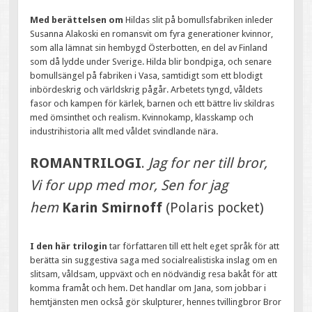
Med berättelsen om
Hildas slit på bomullsfabriken inleder
Susanna Alakoski en romansvit om fyra generationer kvinnor,
som alla lämnat sin hembygd Österbotten, en del av Finland
som då lydde under Sverige. Hilda blir bondpiga, och senare
bomullsängel på fabriken i Vasa, samtidigt som ett blodigt
inbördeskrig och världskrig pågår. Arbetets tyngd, våldets
fasor och kampen för kärlek, barnen och ett bättre liv skildras
med ömsinthet och realism. Kvinnokamp, klasskamp och
industrihistoria allt med våldet svindlande nära.
ROMANTRILOGI
.
Jag for ner till bror,
Vi for upp med mor, Sen for jag
hem
Karin Smirnoff
(Polaris pocket)
I den här trilogin
tar författaren till ett helt eget språk för att
berätta sin suggestiva saga med socialrealistiska inslag om en
slitsam, våldsam, uppväxt och en nödvändig resa bakåt för att
komma framåt och hem. Det handlar om Jana, som jobbar i
hemtjänsten men också gör skulpturer, hennes tvillingbror Bror