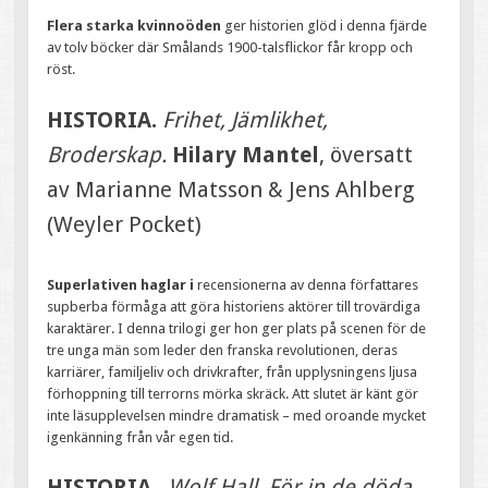
Flera starka kvinnoöden
ger historien glöd i denna fjärde
av tolv böcker där Smålands 1900-talsflickor får kropp och
röst.
HISTORIA.
Frihet, Jämlikhet,
Broderskap.
Hilary Mantel
, översatt
av Marianne Matsson & Jens Ahlberg
(Weyler Pocket)
Superlativen haglar i
recensionerna av denna författares
supberba förmåga att göra historiens aktörer till trovärdiga
karaktärer. I denna trilogi ger hon ger plats på scenen för de
tre unga män som leder den franska revolutionen, deras
karriärer, familjeliv och drivkrafter, från upplysningens ljusa
förhoppning till terrorns mörka skräck. Att slutet är känt gör
inte läsupplevelsen mindre dramatisk – med oroande mycket
igenkänning från vår egen tid.
HISTORIA
.
Wolf Hall, För in de döda,