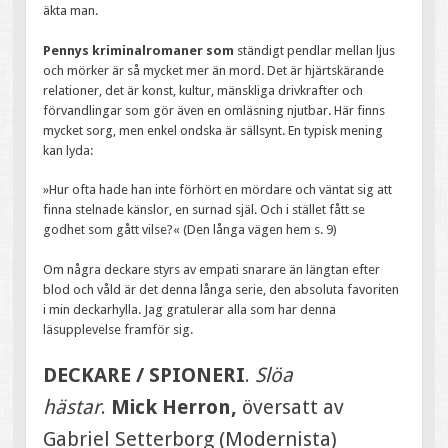
äkta man.
Pennys kriminalromaner som
ständigt pendlar mellan ljus
och mörker är så mycket mer än mord. Det är hjärtskärande
relationer, det är konst, kultur, mänskliga drivkrafter och
förvandlingar som gör även en omläsning njutbar. Här finns
mycket sorg, men enkel ondska är sällsynt. En typisk mening
kan lyda:
»Hur ofta hade han inte förhört en mördare och väntat sig att
finna stelnade känslor, en surnad själ. Och i stället fått se
godhet som gått vilse?« (Den långa vägen hem s. 9)
Om några deckare styrs av empati snarare än längtan efter
blod och våld är det denna långa serie, den absoluta favoriten
i min deckarhylla. Jag gratulerar alla som har denna
läsupplevelse framför sig.
DECKARE / SPIONERI
.
Slöa
hästar
.
Mick Herron,
översatt av
Gabriel Setterborg (Modernista)