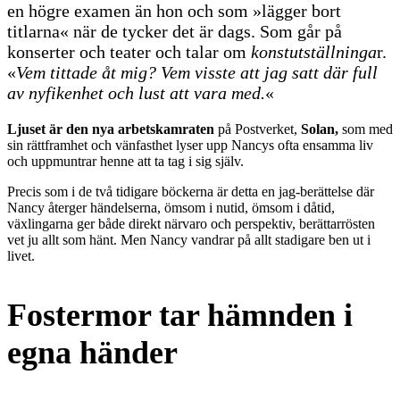
en högre examen än hon och som »lägger bort
titlarna« när de tycker det är dags. Som går på
konserter och teater och talar om
konstutställninga
r.
«
Vem tittade åt mig? Vem visste att jag satt där full
av nyfikenhet och lust att vara med.
«
Ljuset är den nya arbetskamraten
på Postverket,
Solan,
som med
sin rättframhet och vänfasthet lyser upp Nancys ofta ensamma liv
och uppmuntrar henne att ta tag i sig själv.
Precis som i de två tidigare böckerna är detta en jag-berättelse där
Nancy återger händelserna, ömsom i nutid, ömsom i dåtid,
växlingarna ger både direkt närvaro och perspektiv, berättarrösten
vet ju allt som hänt. Men Nancy vandrar på allt stadigare ben ut i
livet.
Fostermor tar hämnden i
egna händer