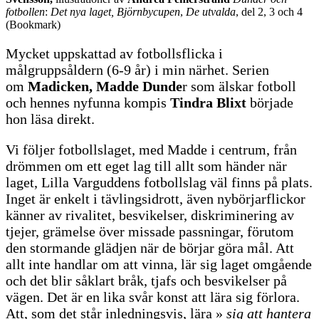
fotbollen
:
Det nya laget,
Björnbycupen
,
De utvalda
, del 2, 3 och 4
(Bookmark)
Mycket uppskattad av fotbollsflicka i
målgruppsåldern (6-9 år) i min närhet. Serien
om
Madicken, Madde Dunde
r som älskar fotboll
och hennes nyfunna kompis
Tindra Blixt
började
hon läsa direkt.
Vi följer fotbollslaget, med Madde i centrum, från
drömmen om ett eget lag till allt som händer när
laget, Lilla Varguddens fotbollslag väl finns på plats.
Inget är enkelt i tävlingsidrott, även nybörjarflickor
känner av rivalitet, besvikelser, diskriminering av
tjejer, grämelse över missade passningar, förutom
den stormande glädjen när de börjar göra mål. Att
allt inte handlar om att vinna, lär sig laget omgående
och det blir såklart bråk, tjafs och besvikelser på
vägen. Det är en lika svår konst att lära sig förlora.
Att, som det står inledningsvis, lära »
sig att hantera