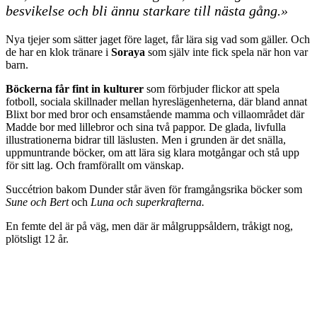
besvikelse och bli ännu starkare till nästa gång.»
Nya tjejer som sätter jaget före laget, får lära sig vad som gäller. Och
de har en klok tränare i
Soraya
som själv inte fick spela när hon var
barn.
Böckerna får fint in kulturer
som förbjuder flickor att spela
fotboll, sociala skillnader mellan hyreslägenheterna, där bland annat
Blixt bor med bror och ensamstående mamma och villaområdet där
Madde bor med lillebror och sina två pappor. De glada, livfulla
illustrationerna bidrar till läslusten. Men i grunden är det snälla,
uppmuntrande böcker, om att lära sig klara motgångar och stå upp
för sitt lag. Och framförallt om vänskap.
Succétrion bakom Dunder står även för framgångsrika böcker som
Sune och Bert
och
Luna och superkrafterna.
En femte del är på väg, men där är målgruppsåldern, tråkigt nog,
plötsligt 12 år.