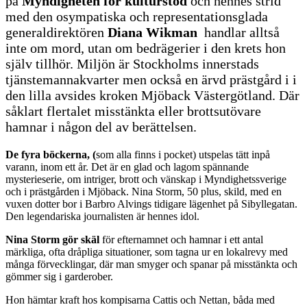
på
Myndigheten för kulturstöd
och hennes strid
med den osympatiska och representationsglada
generaldirektören
Diana Wikman
handlar alltså
inte om mord, utan om bedrägerier i den krets hon
själv tillhör. Miljön är Stockholms innerstads
tjänstemannakvarter men också en ärvd prästgård i i
den lilla avsides kroken Mjöback Västergötland. Där
såklart flertalet misstänkta eller brottsutövare
hamnar i någon del av berättelsen.
De fyra böckerna, (
som alla finns i pocket) utspelas tätt inpå
varann, inom ett år. Det är en glad och lagom spännande
mysterieserie, om intriger, brott och vänskap i Myndighetssverige
och i prästgården i Mjöback. Nina Storm, 50 plus, skild, med en
vuxen dotter bor i Barbro Alvings tidigare lägenhet på Sibyllegatan.
Den legendariska journalisten är hennes idol.
Nina Storm gör skäl
för efternamnet och hamnar i ett antal
märkliga, ofta dråpliga situationer, som tagna ur en lokalrevy med
många förvecklingar, där man smyger och spanar på misstänkta och
gömmer sig i garderober.
Hon hämtar kraft hos kompisarna Cattis och Nettan, båda med