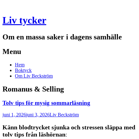
Liv tycker
Om en massa saker i dagens samhälle
Menu
Skip
Hem
to
Boktyck
content
Om Liv Beckström
Romanus & Selling
Tolv tips för mysig sommarläsning
juni 1, 2026
juni 3, 2026
Liv Beckström
Känn blodtrycket sjunka och stressen släppa med
tolv tips från läshörnan
: