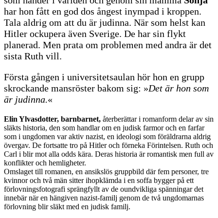
som händer i världen och genom sin mamma
Sonja
har hon fått en god dos ångest inympad i kroppen.
Tala aldrig om att du är judinna. När som helst kan
Hitler ockupera även Sverige. De har sin flykt
planerad. Men prata om problemen med andra är det
sista Ruth vill.
Första gången i universitetsaulan hör hon en grupp
skrockande mansröster bakom sig: »
Det är hon som
är judinna.
«
Elin Ylvasdotter, barnbarnet,
återberättar i romanform delar av sin
släkts historia, den som handlar om en judisk farmor och en farfar
som i ungdomen var aktiv nazist, en ideologi som föräldrarna aldrig
övergav. De fortsatte tro på Hitler och förneka Förintelsen. Ruth och
Carl i blir mot alla odds kära. Deras historia är romantisk men full av
konflikter och hemligheter.
Omslaget till romanen, en ansikslös gruppbild där fem personer, tre
kvinnor och två män sitter ihopklämda i en soffa bygger på ett
förlovningsfotografi sprängfyllt av de oundvikliga spänningar det
innebär när en hängiven nazist-familj genom de två ungdomarnas
förlovning blir släkt med en judisk familj.