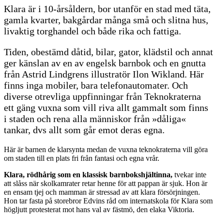
Klara är i 10-årsåldern, bor utanför en stad med täta,
gamla kvarter, bakgårdar många små och slitna hus,
livaktig torghandel och både rika och fattiga.
Tiden, obestämd dåtid, bilar, gator, klädstil och annat
ger känslan av en av engelsk barnbok och en gnutta
från Astrid Lindgrens illustratör Ilon Wikland. Här
finns inga mobiler, bara telefonautomater. Och
diverse otrevliga uppfinningar från Teknokraterna
ett gäng vuxna som vill riva allt gammalt som finns
i staden och rena alla människor från »dåliga«
tankar, dvs allt som går emot deras egna.
Här är barnen de klarsynta medan de vuxna teknokraterna vill göra
om staden till en plats fri från fantasi och egna vrår.
Klara, rödhårig som en klassisk barnbokshjältinna,
tvekar inte
att slåss när skolkamrater retar henne för att pappan är sjuk. Hon är
en ensam tjej och mamman är stressad av att klara försörjningen.
Hon tar fasta på storebror Edvins råd om internatskola för Klara som
högljutt protesterat mot hans val av fästmö, den elaka Viktoria.