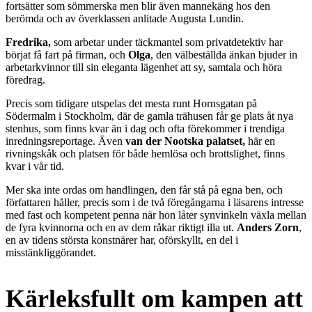
fortsätter som sömmerska men blir även mannekäng hos den
berömda och av överklassen anlitade Augusta Lundin.
Fredrika,
som arbetar under täckmantel som privatdetektiv har
börjat få fart på firman, och
Olga
, den välbeställda änkan bjuder in
arbetarkvinnor till sin eleganta lägenhet att sy, samtala och höra
föredrag.
Precis som tidigare utspelas det mesta runt Hornsgatan på
Södermalm i Stockholm, där de gamla trähusen får ge plats åt nya
stenhus, som finns kvar än i dag och ofta förekommer i trendiga
inredningsreportage. Även
van der Nootska palatset,
här en
rivningskåk och platsen för både hemlösa och brottslighet, finns
kvar i vår tid.
Mer ska inte ordas om handlingen, den får stå på egna ben, och
författaren håller, precis som i de två föregångarna i läsarens intresse
med fast och kompetent penna när hon låter synvinkeln växla mellan
de fyra kvinnorna och en av dem råkar riktigt illa ut.
Anders Zorn
,
en av tidens största konstnärer har, oförskyllt, en del i
misstänkliggörandet.
Kärleksfullt om kampen att