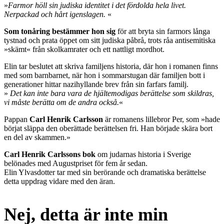
»
Farmor höll sin judiska identitet i det fördolda hela livet.
Nerpackad och hårt igenslagen.
«
Som tonåring bestämmer hon sig
för att bryta sin farmors långa
tystnad och prata öppet om sitt judiska påbrå, trots råa antisemitiska
»skämt« från skolkamrater och ett nattligt mordhot.
Elin tar beslutet att skriva familjens historia, där hon i romanen finns
med som barnbarnet, när hon i sommarstugan där familjen bott i
generationer hittar nazihyllande brev från sin farfars familj.
»
Det kan inte bara vara de hjältemodigas berättelse som skildras,
vi måste berätta om de andra också.
«
Pappan
Carl Henrik Carlsson
är romanens lillebror Per, som »hade
börjat släppa den oberättade berättelsen fri. Han började skära bort
en del av skammen.»
Carl Henrik Carlssons bok
om judarnas historia i Sverige
belönades med Augustpriset för fem år sedan.
Elin Ylvasdotter tar med sin berörande och dramatiska berättelse
detta uppdrag vidare med den äran.
Nej, detta är inte min