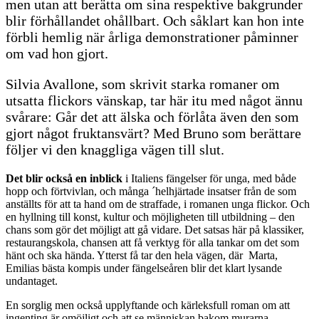
men utan att berätta om sina respektive bakgrunder
blir förhållandet ohållbart. Och såklart kan hon inte
förbli hemlig när årliga demonstrationer påminner
om vad hon gjort.
Silvia Avallone, som skrivit starka romaner om
utsatta flickors vänskap, tar här itu med något ännu
svårare: Går det att älska och förlåta även den som
gjort något fruktansvärt? Med Bruno som berättare
följer vi den knaggliga vägen till slut.
Det blir också en inblick
i Italiens fängelser för unga, med både
hopp och förtvivlan, och många ´helhjärtade insatser från de som
anställts för att ta hand om de straffade, i romanen unga flickor. Och
en hyllning till konst, kultur och möjligheten till utbildning – den
chans som gör det möjligt att gå vidare. Det satsas här på klassiker,
restaurangskola, chansen att få verktyg för alla tankar om det som
hänt och ska hända. Ytterst få tar den hela vägen, där Marta,
Emilias bästa kompis under fängelseåren blir det klart lysande
undantaget.
En sorglig men också upplyftande och kärleksfull roman om att
ingenting är omöjligt och att se människan bakom murarna.