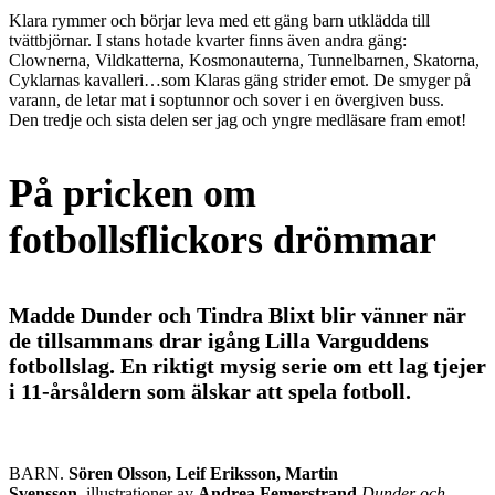
Klara rymmer och börjar leva med ett gäng barn utklädda till
tvättbjörnar. I stans hotade kvarter finns även andra gäng:
Clownerna, Vildkatterna, Kosmonauterna, Tunnelbarnen, Skatorna,
Cyklarnas kavalleri…som Klaras gäng strider emot. De smyger på
varann, de letar mat i soptunnor och sover i en övergiven buss.
Den tredje och sista delen ser jag och yngre medläsare fram emot!
På pricken om
fotbollsflickors drömmar
Madde Dunder och Tindra Blixt blir vänner när
de tillsammans drar igång Lilla Varguddens
fotbollslag. En riktigt mysig serie om ett lag tjejer
i 11-årsåldern som älskar att spela fotboll.
BARN.
Sören Olsson, Leif Eriksson, Martin
Svensson,
illustrationer av
Andrea Femerstrand
Dunder och