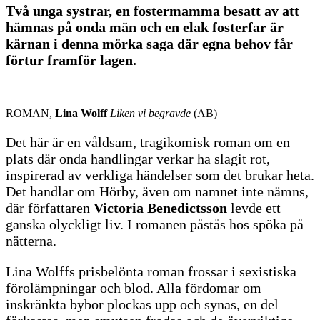
Två unga systrar, en fostermamma besatt av att
hämnas på onda män och en elak fosterfar är
kärnan i denna mörka saga där egna behov får
förtur framför lagen.
ROMAN,
Lina Wolff
Liken vi begravde
(AB)
Det här är en våldsam, tragikomisk roman om en
plats där onda handlingar verkar ha slagit rot,
inspirerad av verkliga händelser som det brukar heta.
Det handlar om Hörby, även om namnet inte nämns,
där författaren
Victoria Benedictsson
levde ett
ganska olyckligt liv. I romanen påstås hos spöka på
nätterna.
Lina Wolffs prisbelönta roman frossar i sexistiska
förolämpningar och blod. Alla fördomar om
inskränkta bybor plockas upp och synas, en del