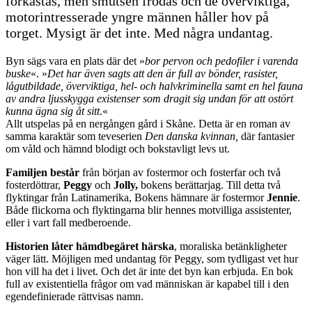
förkastas, men smutsen frodas och de överviktiga,
motorintresserade yngre männen håller hov på
torget. Mysigt är det inte. Med några undantag.
Byn sägs vara en plats där det »
bor pervon och pedofiler i varenda
buske
«. »
Det har även sagts att den är full av bönder, rasister,
lågutbildade, överviktiga, hel- och halvkriminella samt en hel fauna
av andra ljusskygga existenser som dragit sig undan för att ostört
kunna ägna sig åt sitt
.«
Allt utspelas på en nergången gård i Skåne. Detta är en roman av
samma karaktär som teveserien
Den danska kvinnan,
där fantasier
om våld och hämnd blodigt och bokstavligt levs ut.
Familjen består
från början av fostermor och fosterfar och två
fosterdöttrar,
Peggy
och
Jolly,
bokens berättarjag. Till detta två
flyktingar från Latinamerika, Bokens hämnare är fostermor
Jennie
.
Både flickorna och flyktingarna blir hennes motvilliga assistenter,
eller i vart fall medberoende.
Historien låter hämdbegäret härska
, moraliska betänkligheter
väger lätt. Möjligen med undantag för Peggy, som tydligast vet hur
hon vill ha det i livet. Och det är inte det byn kan erbjuda. En bok
full av existentiella frågor om vad människan är kapabel till i den
egendefinierade rättvisas namn.