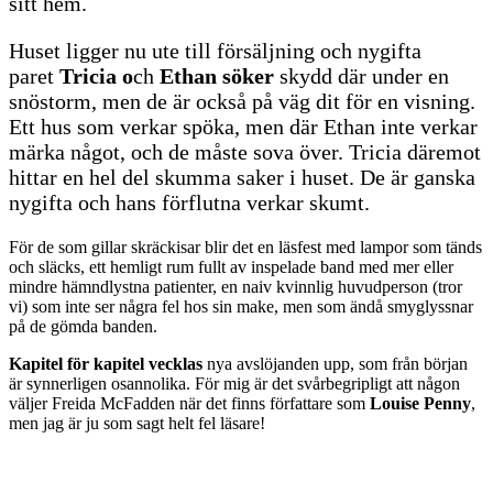
sitt hem.
Huset ligger nu ute till försäljning och nygifta
paret
Tricia o
ch
Ethan söker
skydd där under en
snöstorm, men de är också på väg dit för en visning.
Ett hus som verkar spöka, men där Ethan inte verkar
märka något, och de måste sova över. Tricia däremot
hittar en hel del skumma saker i huset. De är ganska
nygifta och hans förflutna verkar skumt.
För de som gillar skräckisar blir det en läsfest med lampor som tänds
och släcks, ett hemligt rum fullt av inspelade band med mer eller
mindre hämndlystna patienter, en naiv kvinnlig huvudperson (tror
vi) som inte ser några fel hos sin make, men som ändå smyglyssnar
på de gömda banden.
Kapitel för kapitel vecklas
nya avslöjanden upp, som från början
är synnerligen osannolika. För mig är det svårbegripligt att någon
väljer Freida McFadden när det finns författare som
Louise Penny
,
men jag är ju som sagt helt fel läsare!