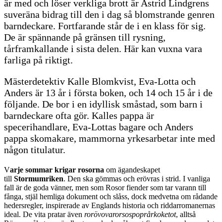
är med och löser verkliga brott är Astrid Lindgrens
suveräna bidrag till den i dag så blomstrande genren
barndeckare. Fortfarande står de i en klass för sig.
De är spännande på gränsen till rysning,
tårframkallande i sista delen. Här kan vuxna vara
farliga på riktigt.
Mästerdetektiv Kalle Blomkvist, Eva-Lotta och
Anders är 13 år i första boken, och 14 och 15 år i de
följande. De bor i en idyllisk småstad, som barn i
barndeckare ofta gör. Kalles pappa är
specerihandlare, Eva-Lottas bagare och Anders
pappa skomakare, mammorna yrkesarbetar inte med
någon titulatur.
V
arje sommar krigar rosorna
om ägandeskapet
till
Stormumriken
. Den ska gömmas och erövras i strid. I vanliga
fall är de goda vänner, men som Rosor fiender som tar varann till
fånga, stjäl hemliga dokument och slåss, dock medvetna om rådande
hedersregler, inspirerade av Englands historia och riddarromanernas
ideal. De vita pratar även
rorövovarorsospoprårkoketot
, alltså