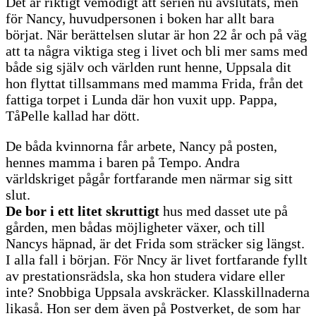
Det är riktigt vemodigt att serien nu avslutats, men
för Nancy, huvudpersonen i boken har allt bara
börjat. När berättelsen slutar är hon 22 år och på väg
att ta några viktiga steg i livet och bli mer sams med
både sig själv och världen runt henne, Uppsala dit
hon flyttat tillsammans med mamma Frida, från det
fattiga torpet i Lunda där hon vuxit upp. Pappa,
TåPelle kallad har dött.
De båda kvinnorna får arbete, Nancy på posten,
hennes mamma i baren på Tempo. Andra
världskriget pågår fortfarande men närmar sig sitt
slut.
De bor i ett litet skruttigt
hus med dasset ute på
gården, men bådas möjligheter växer, och till
Nancys häpnad, är det Frida som sträcker sig längst.
I alla fall i början. För Nncy är livet fortfarande fyllt
av prestationsrädsla, ska hon studera vidare eller
inte? Snobbiga Uppsala avskräcker. Klasskillnaderna
likaså. Hon ser dem även på Postverket, de som har