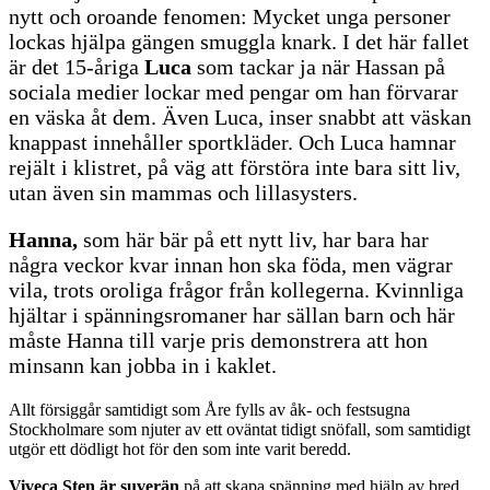
nytt och oroande fenomen: Mycket unga personer
lockas hjälpa gängen smuggla knark. I det här fallet
är det 15-åriga
Luca
som tackar ja när Hassan på
sociala medier lockar med pengar om han förvarar
en väska åt dem. Även Luca, inser snabbt att väskan
knappast innehåller sportkläder. Och Luca hamnar
rejält i klistret, på väg att förstöra inte bara sitt liv,
utan även sin mammas och lillasysters.
Hanna,
som här bär på ett nytt liv, har bara har
några veckor kvar innan hon ska föda, men vägrar
vila, trots oroliga frågor från kollegerna. Kvinnliga
hjältar i spänningsromaner har sällan barn och här
måste Hanna till varje pris demonstrera att hon
minsann kan jobba in i kaklet.
Allt försiggår samtidigt som Åre fylls av åk- och festsugna
Stockholmare som njuter av ett oväntat tidigt snöfall, som samtidigt
utgör ett dödligt hot för den som inte varit beredd.
Viveca Sten är suverän
på att skapa spänning med hjälp av bred