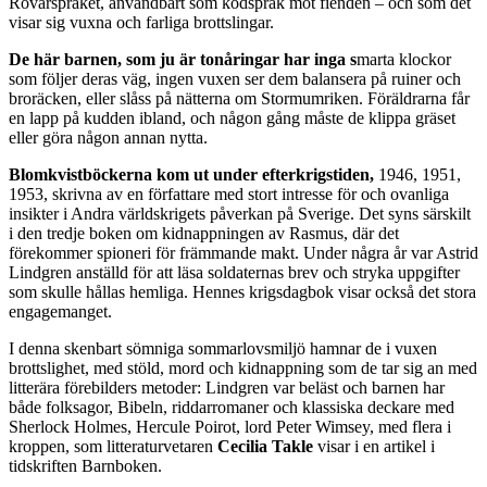
Rövarspråket, användbart som kodspråk mot fienden – och som det
visar sig vuxna och farliga brottslingar.
De här barnen, som ju är tonåringar har inga s
marta klockor
som följer deras väg, ingen vuxen ser dem balansera på ruiner och
broräcken, eller slåss på nätterna om Stormumriken. Föräldrarna får
en lapp på kudden ibland, och någon gång måste de klippa gräset
eller göra någon annan nytta.
Blomkvistböckerna kom ut under efterkrigstiden,
1946, 1951,
1953, skrivna av en författare med stort intresse för och ovanliga
insikter i Andra världskrigets påverkan på Sverige. Det syns särskilt
i den tredje boken om kidnappningen av Rasmus, där det
förekommer spioneri för främmande makt. Under några år var Astrid
Lindgren anställd för att läsa soldaternas brev och stryka uppgifter
som skulle hållas hemliga. Hennes krigsdagbok visar också det stora
engagemanget.
I denna skenbart sömniga sommarlovsmiljö hamnar de i vuxen
brottslighet, med stöld, mord och kidnappning som de tar sig an med
litterära förebilders metoder: Lindgren var beläst och barnen har
både folksagor, Bibeln, riddarromaner och klassiska deckare med
Sherlock Holmes, Hercule Poirot, lord Peter Wimsey, med flera i
kroppen, som litteraturvetaren
Cecilia Takle
visar i en artikel i
tidskriften Barnboken.