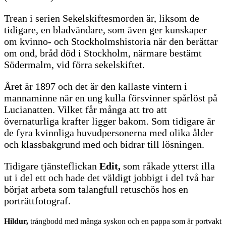
Trean i serien Sekelskiftesmorden är, liksom de
tidigare, en bladvändare, som även ger kunskaper
om kvinno- och Stockholmshistoria när den berättar
om ond, bråd död i Stockholm, närmare bestämt
Södermalm, vid förra sekelskiftet.
Året är 1897 och det är den kallaste vintern i
mannaminne när en ung kulla försvinner spårlöst på
Lucianatten. Vilket får många att tro att
övernaturliga krafter ligger bakom. Som tidigare är
de fyra kvinnliga huvudpersonerna med olika ålder
och klassbakgrund med och bidrar till lösningen.
Tidigare tjänsteflickan
Edit,
som råkade ytterst illa
ut i del ett och hade det väldigt jobbigt i del två har
börjat arbeta som talangfull retuschös hos en
porträttfotograf.
Hildur,
trångbodd med många syskon och en pappa som är portvakt