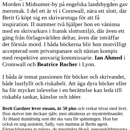
Morden i Midsumer-by på engelska landsbygden gav
mersmak. I del ett är vi i Cornwall, nära ett slott, där
Berit G köpt sig en skrivarstuga för att få
inspiration. II nummer två hjälper hon en väninna
med en skrivarkurs i fransk slottsmiljö, där även ett
gäng från förlagsvärlden deltar, även där inträffar
det förstås mord. I båda böckerna blir hon motvilligt
accepterad som privatspanare och nästan kompis
med respektive ansvarig kommissarie.
Ian Ahmed
i
Cromwall och
Beatrice Rocher
i Lyon.
I båda är temat passionen för böcker och skrivandet,
både lustfyllt och riskabelt. Att äga dyra böcker eller
ha för mycket inlevelse i en berättelse kan leda till
riskabla tankar, känslor och idéer.
Berit Gardner lever ensam, är 50 plus
och verkar trivas med livet.
Hon skriver inte deckare själv, men attraheras av mysterielösandet.
Är ibland dumdristig som det ska vara för spänningen. Hon har
också en ung assistent, Sally, vars mamma är Berits agent.
Förvecklingarna är många, de misstänkta likaså, personskildringarna