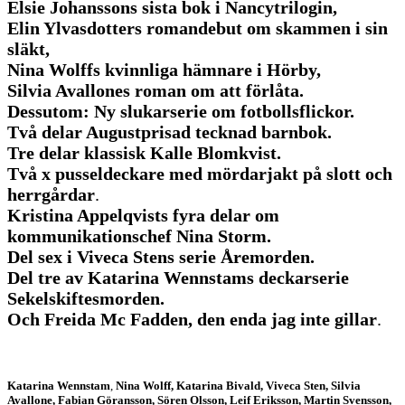
Elsie Johanssons sista bok i Nancytrilogin,
Elin Ylvasdotters romandebut om skammen i sin
släkt,
Nina Wolffs kvinnliga hämnare i Hörby,
Silvia Avallones roman om att förlåta.
Dessutom: Ny slukarserie om fotbollsflickor.
Två delar Augustprisad tecknad barnbok.
Tre delar klassisk Kalle Blomkvist.
Två x pusseldeckare med mördarjakt på slott och
herrgårdar
.
Kristina Appelqvists fyra delar om
kommunikationschef Nina Storm.
Del sex i Viveca Stens serie Åremorden.
Del tre av Katarina Wennstams deckarserie
Sekelskiftesmorden.
Och Freida Mc Fadden, den enda jag inte gillar
.
Katarina Wennstam
,
Nina Wolff, Katarina Bivald, Viveca Sten, Silvia
Avallone, Fabian Göransson, Sören Olsson, Leif Eriksson, Martin Svensson,