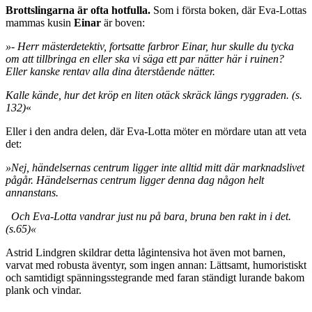
Brottslingarna är ofta hotfulla.
Som i första boken, där Eva-Lottas
mammas kusin
Einar
är boven:
»- Herr mästerdetektiv, fortsatte farbror Einar, hur skulle du tycka
om att tillbringa en eller ska vi säga ett par nätter här i ruinen?
Eller kanske rentav alla dina återstående nätter.
Kalle kände, hur det kröp en liten otäck skräck längs ryggraden. (s.
132)
«
Eller i den andra delen, där Eva-Lotta möter en mördare utan att veta
det:
»Nej, händelsernas centrum ligger inte alltid mitt där marknadslivet
pågår. Händelsernas centrum ligger denna dag någon helt
annanstans.
Och Eva-Lotta vandrar just nu på bara, bruna ben rakt in i det.
(s.65)«
Astrid Lindgren skildrar detta lågintensiva hot även mot barnen,
varvat med robusta äventyr, som ingen annan: Lättsamt, humoristiskt
och samtidigt spänningsstegrande med faran ständigt lurande bakom
plank och vindar.