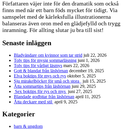
Författaren väjer inte för den dramatik som också
finns med när ett barn föds mycket för tidigt. Via
samspelet med de kärleksfulla illustrationerna
balanseras även oron med en glädjefylld och trygg
inramning. För allting slutar ju bra till sist!
Senaste inläggen
Bladvändare om kvinnor som tar strid
juli 22, 2026
Tolv tips för mysig sommarläsning
juni 1, 2026
Tolv tips för vårligt läsmys
mars 22, 2026
Gott & blandat från läshörnan
december 19, 2025
Elva boktips för mys och rys
oktober 5, 2025
Sju mirakelböcker för små och stora
juli 15, 2025
Åtta sommartips från läshörnan
juni 29, 2025
Sex boktips för rys och mys
juni 27, 2025
Blandade godbitar från läshörnan
april 11, 2025
Åtta deckare med stil
april 9, 2025
Kategorier
barn & ungdom