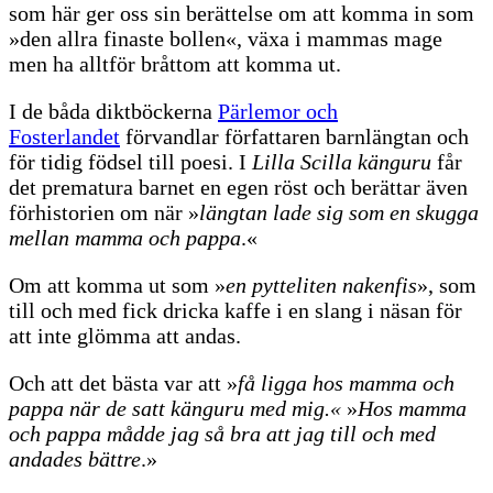
som här ger oss sin berättelse om att komma in som
»den allra finaste bollen«, växa i mammas mage
men ha alltför bråttom att komma ut.
I de båda diktböckerna
Pärlemor och
Fosterlandet
förvandlar författaren barnlängtan och
för tidig födsel till poesi. I
Lilla Scilla känguru
får
det prematura barnet en egen röst och berättar även
förhistorien om när »
längtan lade sig som en skugga
mellan mamma och pappa
.«
Om att komma ut som »
en pytteliten nakenfis
», som
till och med fick dricka kaffe i en slang i näsan för
att inte glömma att andas.
Och att det bästa var att »
få ligga hos mamma och
pappa när de satt känguru med mig.«
»
Hos mamma
och pappa mådde jag så bra att jag till och med
andades bättre
.»