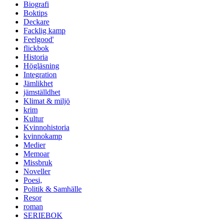
Biografi
Boktips
Deckare
Facklig kamp
Feelgood'
flickbok
Historia
Högläsning
Integration
Jämlikhet
jämställdhet
Klimat & miljö
krim
Kultur
Kvinnohistoria
kvinnokamp
Medier
Memoar
Missbruk
Noveller
Poesi,
Politik & Samhälle
Resor
roman
SERIEBOK