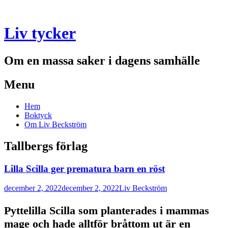
Liv tycker
Om en massa saker i dagens samhälle
Menu
Skip
Hem
to
Boktyck
content
Om Liv Beckström
Tallbergs förlag
Lilla Scilla ger prematura barn en röst
december 2, 2022
december 2, 2022
Liv Beckström
Pyttelilla Scilla som planterades i mammas
mage och hade alltför bråttom ut är en