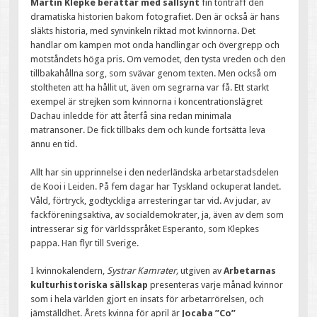
Martin Klepke berättar med sällsynt
fin tonträff den
dramatiska historien bakom fotografiet. Den är också är hans
släkts historia, med synvinkeln riktad mot kvinnorna. Det
handlar om kampen mot onda handlingar och övergrepp och
motståndets höga pris. Om vemodet, den tysta vreden och den
tillbakahållna sorg, som svävar genom texten. Men också om
stoltheten att ha hållit ut, även om segrarna var få. Ett starkt
exempel är strejken som kvinnorna i koncentrationslägret
Dachau inledde för att återfå sina redan minimala
matransoner. De fick tillbaks dem och kunde fortsätta leva
ännu en tid.
Allt har sin upprinnelse i den nederländska arbetarstadsdelen
de Kooi i Leiden. På fem dagar har Tyskland ockuperat landet.
Våld, förtryck, godtyckliga arresteringar tar vid. Av judar, av
fackföreningsaktiva, av socialdemokrater, ja, även av dem som
intresserar sig för världsspråket Esperanto, som Klepkes
pappa. Han flyr till Sverige.
I kvinnokalendern,
Systrar Kamrater,
utgiven av
Arbetarnas
kulturhistoriska sällskap
presenteras varje månad kvinnor
som i hela världen gjort en insats för arbetarrörelsen, och
jämställdhet. Årets kvinna för april är
Jocaba ”Co”