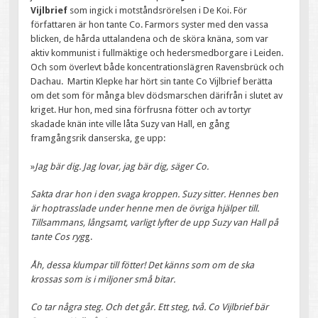
Vijlbrief
som ingick i motståndsrörelsen i De Koi. För
författaren är hon tante Co. Farmors syster med den vassa
blicken, de hårda uttalandena och de sköra knäna, som var
aktiv kommunist i fullmäktige och hedersmedborgare i Leiden.
Och som överlevt både koncentrationslägren Ravensbrück och
Dachau. Martin Klepke har hört sin tante Co Vijlbrief berätta
om det som för många blev dödsmarschen därifrån i slutet av
kriget. Hur hon, med sina förfrusna fötter och av tortyr
skadade knän inte ville låta Suzy van Hall, en gång
framgångsrik danserska, ge upp:
»
Jag bär dig. Jag lovar, jag bär dig, säger Co.
Sakta drar hon i den svaga kroppen. Suzy sitter. Hennes ben
är hoptrasslade under henne men de övriga hjälper till.
Tillsammans, långsamt, varligt lyfter de upp Suzy van Hall på
tante Cos ryg
g.
Åh, dessa klumpar till fötter! Det känns som om de ska
krossas som is i miljoner små bitar.
Co tar några steg. Och det går. Ett steg, två. Co Vijlbrief bär