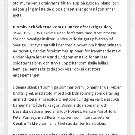
Stormumriken. Föräldrarna får en lapp på kudden ibland, och
någon gång måste de klippa gräset eller göra någon annan
nytta.
Blomkvistböckerna kom ut under efterkrigstiden,
1946, 1951, 1953, skrivna av en författare med stort intresse
för och ovanliga insikter i Andra världskrigets påverkan på
Sverige. Det syns särskilt i den tredje boken om kidnappningen
av Rasmus, där det förekommer spioneri för främmande makt.
Under några år var Astrid Lindgren anställd för att läsa
soldaternas brev och stryka uppgifter som skulle hållas
hemliga. Hennes krigsdagbok visar också det stora
engagemanget.
I denna skenbart sömniga sommarlovsmiljö hamnar de i vuxen
brottslighet, med stöld, mord och kidnappning som de tar sig
an med litterära förebilders metoder: Lindgren var beläst och
barnen har både folksagor, Bibeln, riddarromaner och
klassiska deckare med Sherlock Holmes, Hercule Poirot, lord
Peter Wimsey, med flera i kroppen, som litteraturvetaren
Cecilia Takle
visar i en artikel i tidskriften Barnboken.