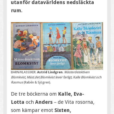
utanför datavärldens nedsläckta
rum.
BARN/KLASSIKER.
Astrid Lindgren
.
Mästerdetektiven
Blomkvist, Mäst.det.Blomkvist lever farligt, Kalle Blomkvist och
Rasmus
(Rabén & Sjögren).
De tre böckerna om
Kalle, Eva-
Lotta
och
Anders
– de Vita rosorna,
som kämpar emot
Sixten,