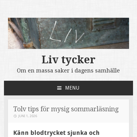
Liv tycker
Om en massa saker i dagens samhälle
MENU
SKIP
TO
CONTENT
Tolv tips för mysig sommarläsning
JUNI 1, 2026
Känn blodtrycket sjunka och