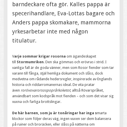
barndeckare ofta gör. Kalles pappa är
specerihandlare, Eva-Lottas bagare och
Anders pappa skomakare, mammorna
yrkesarbetar inte med någon
titulatur.
V
arje sommar krigar rosorna
om ägandeskapet
till
Stormumriken
. Den ska gömmas och erövras i strid. I
vanliga fall är de goda vänner, men som Rosor fiender som tar
varann till fånga, stjäl hemliga dokument och slåss, dock
medvetna om rådande hedersregler, inspirerade av Englands
historia och riddarromanernas ideal. De vita pratar
även
rorövovarorsospoprårkoketot
, alltså Rövarspråket,
användbart som kodspråk mot fienden – och som det visar sig
vuxna och farliga brottslingar.
De här barnen, som ju är tonåringar har inga s
marta
klockor som följer deras väg, ingen vuxen ser dem balansera
på ruiner och broräcken, eller slåss på nätterna om