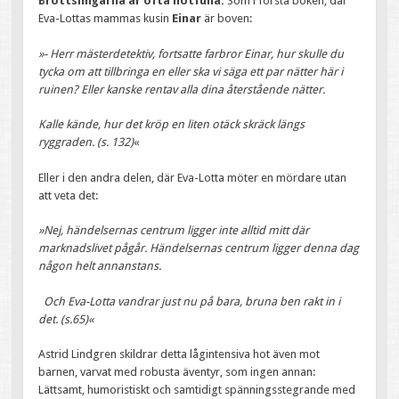
Brottslingarna är ofta hotfulla.
Som i första boken, där
Eva-Lottas mammas kusin
Einar
är boven:
»- Herr mästerdetektiv, fortsatte farbror Einar, hur skulle du
tycka om att tillbringa en eller ska vi säga ett par nätter här i
ruinen? Eller kanske rentav alla dina återstående nätter.
Kalle kände, hur det kröp en liten otäck skräck längs
ryggraden. (s. 132)
«
Eller i den andra delen, där Eva-Lotta möter en mördare utan
att veta det:
»Nej, händelsernas centrum ligger inte alltid mitt där
marknadslivet pågår. Händelsernas centrum ligger denna dag
någon helt annanstans.
Och Eva-Lotta vandrar just nu på bara, bruna ben rakt in i
det. (s.65)«
Astrid Lindgren skildrar detta lågintensiva hot även mot
barnen, varvat med robusta äventyr, som ingen annan:
Lättsamt, humoristiskt och samtidigt spänningsstegrande med