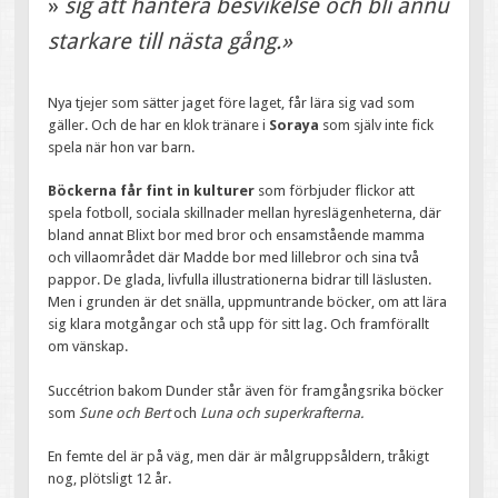
»
sig att hantera besvikelse och bli ännu
starkare till nästa gång.»
Nya tjejer som sätter jaget före laget, får lära sig vad som
gäller. Och de har en klok tränare i
Soraya
som själv inte fick
spela när hon var barn.
Böckerna får fint in kulturer
som förbjuder flickor att
spela fotboll, sociala skillnader mellan hyreslägenheterna, där
bland annat Blixt bor med bror och ensamstående mamma
och villaområdet där Madde bor med lillebror och sina två
pappor. De glada, livfulla illustrationerna bidrar till läslusten.
Men i grunden är det snälla, uppmuntrande böcker, om att lära
sig klara motgångar och stå upp för sitt lag. Och framförallt
om vänskap.
Succétrion bakom Dunder står även för framgångsrika böcker
som
Sune och Bert
och
Luna och superkrafterna.
En femte del är på väg, men där är målgruppsåldern, tråkigt
nog, plötsligt 12 år.