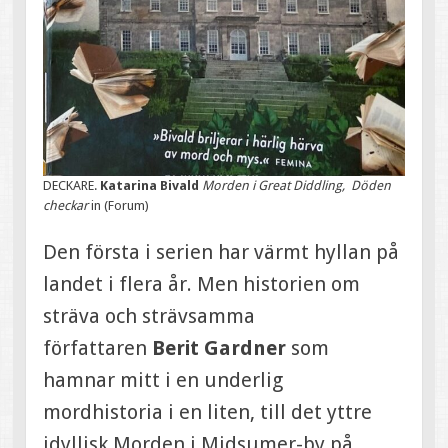
DECKARE.
Katarina Bivald
Morden i Great Diddling, Döden
checkar
in (Forum)
Den första i serien har värmt hyllan på
landet i flera år. Men historien om
sträva och strävsamma
författaren
Berit Gardner
som
hamnar mitt i en underlig
mordhistoria i en liten, till det yttre
idyllisk Morden i Midsumer-by på