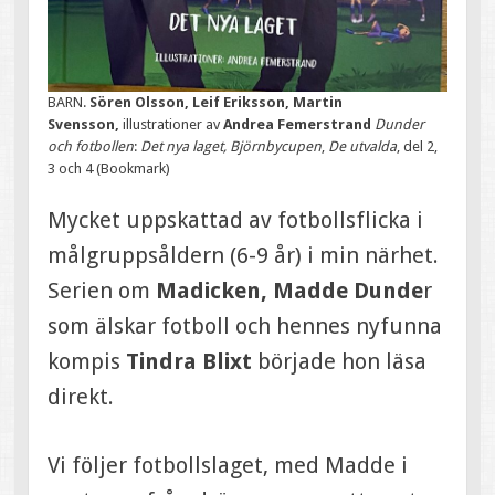
BARN.
Sören Olsson, Leif Eriksson, Martin
Svensson,
illustrationer av
Andrea Femerstrand
Dunder
och fotbollen
:
Det nya laget,
Björnbycupen
,
De utvalda
, del 2,
3 och 4 (Bookmark)
Mycket uppskattad av fotbollsflicka i
målgruppsåldern (6-9 år) i min närhet.
Serien om
Madicken, Madde Dunde
r
som älskar fotboll och hennes nyfunna
kompis
Tindra Blixt
började hon läsa
direkt.
Vi följer fotbollslaget, med Madde i