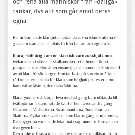
och rena alla människor från »dåliga«
tankar, dvs allt som går emot deras
egna.
Här är barnen de klarsynta medan de vuxna teknokraterna vill
göra om staden till en plats fri från fantasi och egna vrår.
Klara, rödhårig som en klassisk barnbokshjältinna,
tvekar inte att slåss när skolkamrater retar henne för att
pappan är sjuk. Hon är en ensam tjej och mamman är stressad
av att klara försörjningen. Hon tar fasta på storebror Edvins
råd om internatskola för Klara som högljutt protesterat mot
hans val av fästmö, den elaka Viktoria.
Klara rymmer och börjar leva med ett gäng barn utklädda till
tvättbjörnar. I stans hotade kvarter finns även andra gäng:
Clownerna, Vildkatterna, Kosmonauterna, Tunnelbarnen,
Skatorna, Cyklarnas kavalleri…som Klaras gäng strider emot.
De smyger på varann, de letar mat i soptunnor och sover i en
övergiven buss.
Den tredje och sista delen ser jag och yngre medläsare fram