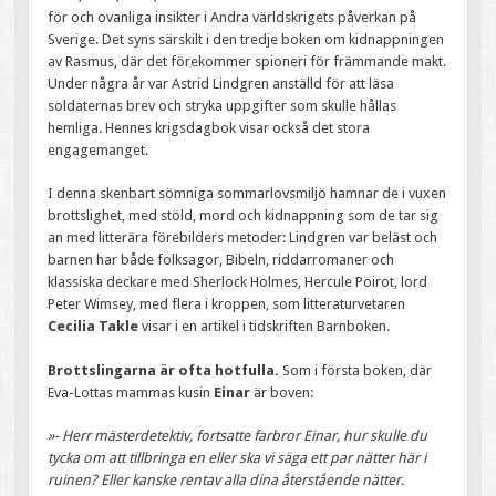
för och ovanliga insikter i Andra världskrigets påverkan på
Sverige. Det syns särskilt i den tredje boken om kidnappningen
av Rasmus, där det förekommer spioneri för främmande makt.
Under några år var Astrid Lindgren anställd för att läsa
soldaternas brev och stryka uppgifter som skulle hållas
hemliga. Hennes krigsdagbok visar också det stora
engagemanget.
I denna skenbart sömniga sommarlovsmiljö hamnar de i vuxen
brottslighet, med stöld, mord och kidnappning som de tar sig
an med litterära förebilders metoder: Lindgren var beläst och
barnen har både folksagor, Bibeln, riddarromaner och
klassiska deckare med Sherlock Holmes, Hercule Poirot, lord
Peter Wimsey, med flera i kroppen, som litteraturvetaren
Cecilia Takle
visar i en artikel i tidskriften Barnboken.
Brottslingarna är ofta hotfulla.
Som i första boken, där
Eva-Lottas mammas kusin
Einar
är boven:
»- Herr mästerdetektiv, fortsatte farbror Einar, hur skulle du
tycka om att tillbringa en eller ska vi säga ett par nätter här i
ruinen? Eller kanske rentav alla dina återstående nätter.