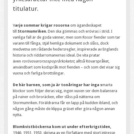
titulatur.
V
arje sommar krigar rosorna
om ägandeskapet
till
Stormumriken
. Den ska gömmas och erövras i strid. I
vanliga fall är de goda vänner, men som Rosor fiender som tar
varann till fånga, stjäl hemliga dokument och slåss, dock
medvetna om rådande hedersregler, inspirerade av Englands
historia och riddarromanernas ideal. De vita pratar
även
rorövovarorsospoprårkoketot
, alltså Rövarspråket,
användbart som kodspråk mot fienden – och som det visar sig
vuxna och farliga brottslingar.
De här barnen, som ju är tonåringar har inga s
marta
klockor som följer deras väg, ingen vuxen ser dem balansera
på ruiner och broräcken, eller slåss på nätterna om
Stormumriken. Föräldrarna får en lapp på kudden ibland, och
någon gång måste de klippa gräset eller göra någon annan
nytta.
Blomkvistböckerna kom ut under efterkrigstiden,
1946, 1951, 1953, skrivna av en författare med stort intresse