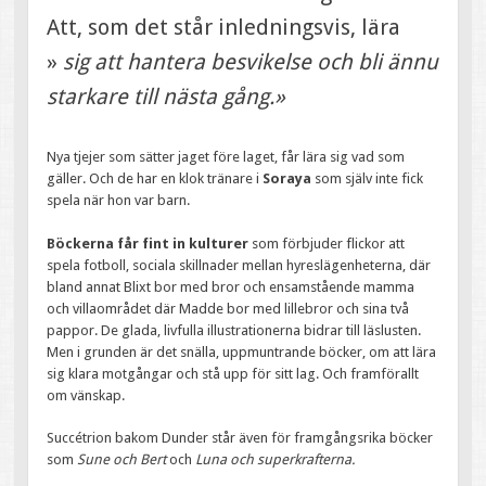
Att, som det står inledningsvis, lära
»
sig att hantera besvikelse och bli ännu
starkare till nästa gång.»
Nya tjejer som sätter jaget före laget, får lära sig vad som
gäller. Och de har en klok tränare i
Soraya
som själv inte fick
spela när hon var barn.
Böckerna får fint in kulturer
som förbjuder flickor att
spela fotboll, sociala skillnader mellan hyreslägenheterna, där
bland annat Blixt bor med bror och ensamstående mamma
och villaområdet där Madde bor med lillebror och sina två
pappor. De glada, livfulla illustrationerna bidrar till läslusten.
Men i grunden är det snälla, uppmuntrande böcker, om att lära
sig klara motgångar och stå upp för sitt lag. Och framförallt
om vänskap.
Succétrion bakom Dunder står även för framgångsrika böcker
som
Sune och Bert
och
Luna och superkrafterna.