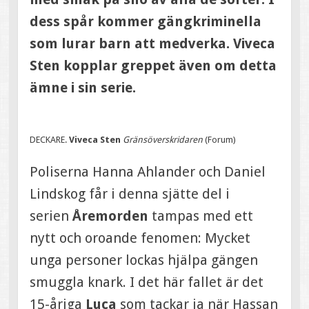
dess spår kommer gängkriminella
som lurar barn att medverka. Viveca
Sten kopplar greppet även om detta
ämne i sin serie.
DECKARE.
Viveca Sten
Gränsöverskridaren
(Forum)
Poliserna Hanna Ahlander och Daniel
Lindskog får i denna sjätte del i
serien
Åremorden
tampas med ett
nytt och oroande fenomen: Mycket
unga personer lockas hjälpa gängen
smuggla knark. I det här fallet är det
15-åriga
Luca
som tackar ja när Hassan