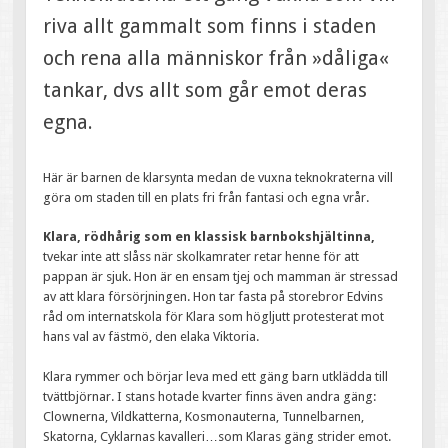
riva allt gammalt som finns i staden
och rena alla människor från »dåliga«
tankar, dvs allt som går emot deras
egna.
Här är barnen de klarsynta medan de vuxna teknokraterna vill
göra om staden till en plats fri från fantasi och egna vrår.
Klara, rödhårig som en klassisk barnbokshjältinna,
tvekar inte att slåss när skolkamrater retar henne för att
pappan är sjuk. Hon är en ensam tjej och mamman är stressad
av att klara försörjningen. Hon tar fasta på storebror Edvins
råd om internatskola för Klara som högljutt protesterat mot
hans val av fästmö, den elaka Viktoria.
Klara rymmer och börjar leva med ett gäng barn utklädda till
tvättbjörnar. I stans hotade kvarter finns även andra gäng:
Clownerna, Vildkatterna, Kosmonauterna, Tunnelbarnen,
Skatorna, Cyklarnas kavalleri…som Klaras gäng strider emot.