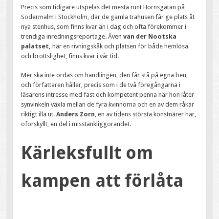
Precis som tidigare utspelas det mesta runt Hornsgatan på
Södermalm i Stockholm, där de gamla trähusen får ge plats åt
nya stenhus, som finns kvar än i dag och ofta förekommer i
trendiga inredningsreportage. Även
van der Nootska
palatset,
här en rivningskåk och platsen för både hemlösa
och brottslighet, finns kvar i vår tid.
Mer ska inte ordas om handlingen, den får stå på egna ben,
och författaren håller, precis som i de två föregångarna i
läsarens intresse med fast och kompetent penna när hon låter
synvinkeln växla mellan de fyra kvinnorna och en av dem råkar
riktigt illa ut.
Anders Zorn
, en av tidens största konstnärer har,
oförskyllt, en del i misstänkliggörandet.
Kärleksfullt om
kampen att förlåta