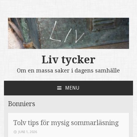
Liv tycker
Om en massa saker i dagens samhälle
MENU
SKIP
TO
Bonniers
CONTENT
Tolv tips för mysig sommarläsning
JUNI 1, 2026