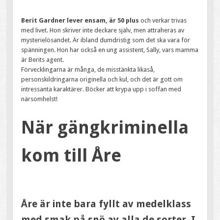
Berit Gardner lever ensam, är 50 plus
och verkar trivas
med livet. Hon skriver inte deckare själv, men attraheras av
mysterielösandet. Är ibland dumdristig som det ska vara för
spänningen. Hon har också en ung assistent, Sally, vars mamma
är Berits agent.
Förvecklingarna är många, de misstänkta likaså,
personskildringarna originella och kul, och det är gott om
intressanta karaktärer. Böcker att krypa upp i soffan med
närsomhelst!
När gängkriminella
kom till Åre
Åre är inte bara fyllt av medelklass
med smak på snö av alla de sorter. I