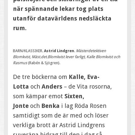
när spännande lekar tog plats
utanför datavärldens nedsläckta
rum.
BARN/KLASSIKER.
Astrid Lindgren
.
Mästerdetektiven
Blomkvist, Mäst.det.Blomkvist lever farligt, Kalle Blomkvist och
Rasmus
(Rabén & Sjögren).
De tre böckerna om
Kalle, Eva-
Lotta
och
Anders
– de Vita rosorna,
som kämpar emot
Sixten,
Jonte
och
Benka
i lag Röda Rosen
samtidigt som de är med och löser
verkliga brott är Astrid Lindgrens
suveräna bidrag till den i dag så