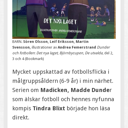
BARN.
Sören Olsson, Leif Eriksson, Martin
Svensson,
illustrationer av
Andrea Femerstrand
Dunder
och fotbollen
:
Det nya laget,
Björnbycupen
,
De utvalda
, del 2,
3 och 4 (Bookmark)
Mycket uppskattad av fotbollsflicka i
målgruppsåldern (6-9 år) i min närhet.
Serien om
Madicken, Madde Dunde
r
som älskar fotboll och hennes nyfunna
kompis
Tindra Blixt
började hon läsa
direkt.