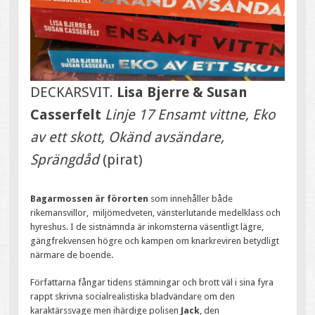
DECKARSVIT.
Lisa Bjerre & Susan
Casserfelt
Linje 17 Ensamt vittne, Eko
av ett skott, Okänd avsändare,
Sprängdåd
(pirat)
Bagarmossen är förorten
som innehåller både
rikemansvillor, miljömedveten, vänsterlutande medelklass och
hyreshus. I de sistnämnda är inkomsterna väsentligt lägre,
gängfrekvensen högre och kampen om knarkreviren betydligt
närmare de boende.
Författarna fångar tidens stämningar och brott väl i sina fyra
rappt skrivna socialrealistiska bladvändare om den
karaktärssvage men ihärdige polisen
Jack
, den