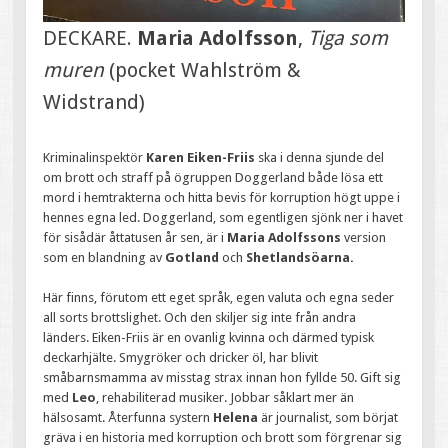
DECKARE.
Maria Adolfsson
,
Tiga som
muren
(pocket Wahlström &
Widstrand)
Kriminalinspektör
Karen Eiken-Friis
ska i denna sjunde del
om brott och straff på ögruppen Doggerland både lösa ett
mord i hemtrakterna och hitta bevis för korruption högt uppe i
hennes egna led. Doggerland, som egentligen sjönk ner i havet
för sisådär åttatusen år sen, är i
Maria Adolfssons
version
som en blandning av
Gotland
och
Shetlandsöarna.
Här finns, förutom ett eget språk, egen valuta och egna seder
all sorts brottslighet. Och den skiljer sig inte från andra
länders. Eiken-Friis är en ovanlig kvinna och därmed typisk
deckarhjälte. Smygröker och dricker öl, har blivit
småbarnsmamma av misstag strax innan hon fyllde 50. Gift sig
med
Leo
, rehabiliterad musiker. Jobbar såklart mer än
hälsosamt. Återfunna systern
Helena
är journalist, som börjat
gräva i en historia med korruption och brott som förgrenar sig