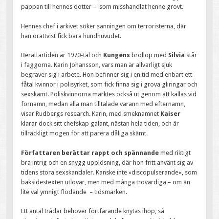
pappan till hennes dotter – som misshandlat henne grovt.
Hennes chef i arkivet söker sanningen om terroristerna, där
han orättvist fick bära hundhuvudet.
Berättartiden är 1970-tal och
Kungens
bröllop med
Silvia
står
i faggorna. Karin Johansson, vars man är allvarligt sjuk
begraver sig i arbete. Hon befinner sig i en tid med enbart ett
fåtal kvinnor i polisyrket, som fick finna sig i grova gliringar och
sexskämt. Poliskvinnorna märktes också ut genom att kallas vid
förnamn, medan alla män tilltalade varann med efternamn,
visar Rudbergs research. Karin, med smeknamnet
Kaiser
klarar dock sitt chefskap galant, nästan hela tiden, och är
tillräckligt mogen för att parera dåliga skämt.
Författaren berättar rappt och spännande
med riktigt
bra intrig och en snygg upplösning, där hon fritt använt sig av
tidens stora sexskandaler. Kanske inte »discopulserande«, som
baksidestexten utlovar, men med många trovärdiga – om än
lite väl ymnigt flödande – tidsmärken.
Ett antal trådar behöver fortfarande knytas ihop, så