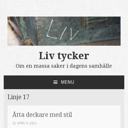
Liv tycker
Om en massa saker i dagens samhälle
MENU
SKIP
TO
Linje 17
CONTENT
Åtta deckare med stil
APRIL 9, 2025