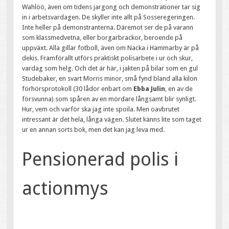
Wahlöö, även om tidens jargong och demonstrationer tar sig
in i arbetsvardagen. De skyller inte allt på Sosseregeringen.
Inte heller på demonstranterna. Däremot ser de på varann
som klassmedvetna, eller borgarbrackor, beroende på
uppväxt. Alla gillar fotboll, även om Nacka i Hammarby är på
dekis. Framförallt utförs praktiskt polisarbete i ur och skur,
vardag som helg. Och det är här, i jakten på bilar som en gul
Studebaker, en svart Morris minor, små fynd bland alla kilon
förhörsprotokoll (30 lådor enbart om
Ebba Julin
, en av de
försvunna) som spåren av en mördare långsamt blir synligt.
Hur, vem och varför ska jag inte spoila. Men oavbrutet
intressant är det hela, långa vägen. Slutet känns lite som taget
ur en annan sorts bok, men det kan jag leva med.
Pensionerad polis i
actionmys