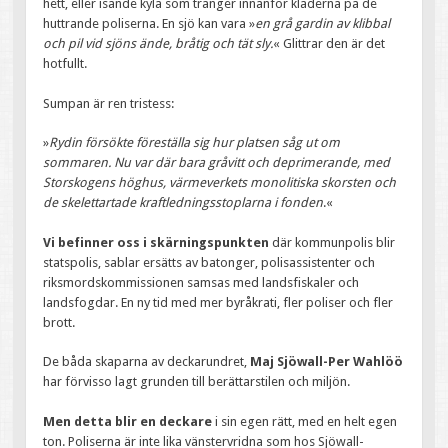
hett, eller isande kyla som tränger innanför kläderna på de
huttrande poliserna. En sjö kan vara »
en grå gardin av klibbal
och pil vid sjöns ände, bråtig och tät sly.
« Glittrar den är det
hotfullt.
Sumpan är ren tristess:
»
Rydin försökte föreställa sig hur platsen såg ut om
sommaren. Nu var där bara gråvitt och deprimerande, med
Storskogens höghus, värmeverkets monolitiska skorsten och
de skelettartade kraftledningsstoplarna i fonden
.«
Vi befinner oss i skärningspunkten
där kommunpolis blir
statspolis, sablar ersätts av batonger, polisassistenter och
riksmordskommissionen samsas med landsfiskaler och
landsfogdar. En ny tid med mer byråkrati, fler poliser och fler
brott.
De båda skaparna av deckarundret,
Maj Sjöwall-Per Wahlöö
har förvisso lagt grunden till berättarstilen och miljön.
Men detta blir en deckare
i sin egen rätt, med en helt egen
ton. Poliserna är inte lika vänstervridna som hos Sjöwall-