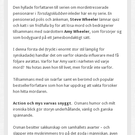
Den hyllade författaren till serien om mordintresserade
pensionärer i
Torsdagsklubben
inleder här en ny serie. En
pensionerad polis och änkeman,
Steve Wheeler
lämnar quiz
och katt i sin fridfulla by för att lösa mord och bedrägerier
tillsammans med svärdottern
Amy Wheeler,
som försörjer sig
som bodyguard på ett Jamesbondaktigt sätt.
I denna första del (tryckt i enormt stor stil lämplig för
synskadade) handlar det om varför okända influerare med få
följare avrättas. Varför har Amy varit i närheten vid varje
mord? Nu hotas även hon till livet, men förstår inte varför.
Tillsammans med sin svärfar samt en berömd och populär
bestsellerförfattare som hon har uppdrag att vakta försöker
hon hitta mördaren.
Action och mys varvas snyggt.
Osmans humor och milt
ironiska blick gör storyn underhållande, vänlig och ganska
spännande.
Osman besitter sakkunskap om samhällets avarter – och
släpper inte myskrimmens tro på det goda i människan, även