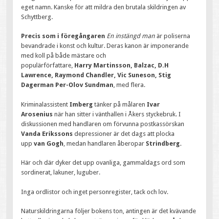
eget namn. Kanske för att mildra den brutala skildringen av
Schyttberg.
Precis som i föregångaren
En instängd man
är poliserna
bevandrade i konst och kultur. Deras kanon är imponerande
med koll på både mästare och
populärförfattare,
Harry
Martinsson, Balzac, D.H
Lawrence, Raymond Chandler, Vic Suneson, Stig
Dagerman Per-Olov
Sundman
, med flera.
Kriminalassistent
Imberg
tänker på målaren
Ivar
Arosenius
när han sitter i vänthallen i Åkers styckebruk. I
diskussionen med handlaren om förvunna postkassörskan
Vanda
Erikssons
depressioner är det dags att plocka
upp
van Gogh
, medan handlaren åberopar
Strindberg.
Här och där dyker det upp ovanliga, gammaldags ord som
sordinerat, lakuner, luguber.
Inga ordlistor och inget personregister, tack och lov.
Naturskildringarna följer bokens ton, antingen är det kvävande