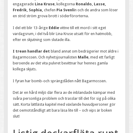
engagerade
Lina Kruse
, kollegorna
Ronaldo, Lasse,
Fredrik, Sophia,
chefen
Pia Svenli
n och de andra som löser
en strid ström grova brott i söderförorterna.
I del ett blir 13-årige
Eddie
vittne till ett mord i sitt eget
vardagsrum, i del två blir Lina Kruse utsatt för en hatmobb,
efter en skjutning som slutade illa.
I trean handlar det
bland annat om bedrägerier mot äldre i
Bagarmossen. Och nyhetsjournalisten
Malle
, med ett farligt
beroende av det vita pulvret bevittnar hur hennes gamla
kollega skjuts.
I fyran har bomb-och sprängdåden nått Bagarmossen.
Det är en hård miljö där flera av de inblandade kämpar med
svåra personliga problem och trasslar till det för sig på olika
sätt. Korta lättlästa kapitel med växlande huvudpersoner gör
det oemotståndligt att bara läsa lite till – och vips är boken
slut!