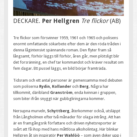
DECKARE.
Per Hellgren
Tre flickor
(AB)
Tre flickor som försvinner 1959, 1961 och 1965 och polisens
enormt omfattande sökarbete efter dem är den röda tråden i
denna lågintensivt spännande roman. Den flyter fram så
långsamt, förhör läggs till förhör, åren går, men plötsligt blir
det forsränning, en chef tar kommandot och kräver resultat om
fem dagar. Ett pussel läggs, en bild börjar framträda.
Tidsram och ett antal personer är gemensamma med debuten
som poliserna
Rydin, Kollander
och
Berg.
Några har
tillkommit, däribland
Granström
, enda kvinnan i gruppen,
som biter ifrån snyggt när gubbgliringarna kommer.
Nersupna murveln,
Schyttberg
, återkommer också, utsläppt
från Långholmen efter två månader för olaga intrång. Att han
är en framgångsrik författare och driven nyhetsreporter är
svårt att få ihop med hans måttlösa alkoholintag. Här blinkar
Hellgren åt sin inspiratör
Per Wahlöö
– som även dyker upp i