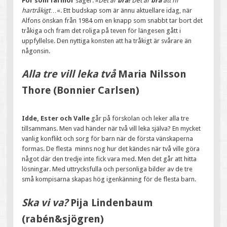
För som farmor
säger: »
Det är
bra!
Det är
bra
att ni
hartråkigt
…«. Ett budskap som är ännu aktuellare idag, när
Alfons önskan från 1984 om en knapp som snabbt tar bort det
tråkiga och fram det roliga på teven för längesen gått i
uppfyllelse. Den nyttiga konsten att ha tråkigt är svårare än
någonsin.
Alla tre vill leka två
Maria Nilsson
Thore (Bonnier Carlsen)
Idde, Ester och Valle
går på förskolan och leker alla tre
tillsammans. Men vad händer när två vill leka själva? En mycket
vanlig konflikt och sorg för barn när de första vänskaperna
formas. De flesta minns nog hur det kändes när två ville göra
något där den tredje inte fick vara med. Men det går att hitta
lösningar. Med uttrycksfulla och personliga bilder av de tre
små kompisarna skapas hög igenkänning för de flesta barn.
Ska vi va?
Pija Lindenbaum
(rabén&sjögren)