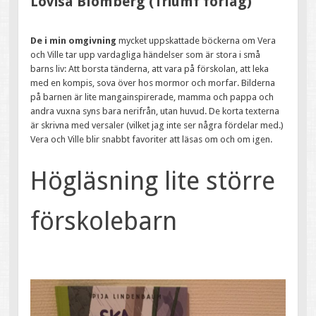
Lovisa Blomberg (Triumf förlag)
De i min omgivning
mycket uppskattade böckerna om Vera
och Ville tar upp vardagliga händelser som är stora i små
barns liv: Att borsta tänderna, att vara på förskolan, att leka
med en kompis, sova över hos mormor och morfar. Bilderna
på barnen är lite mangainspirerade, mamma och pappa och
andra vuxna syns bara nerifrån, utan huvud. De korta texterna
är skrivna med versaler (vilket jag inte ser några fördelar med.)
Vera och Ville blir snabbt favoriter att läsas om och om igen.
Högläsning lite större
förskolebarn