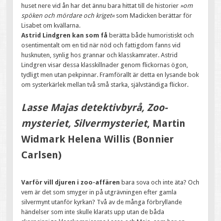
huset nere vid ån har det ännu bara hittat till de historier
»om
spöken och mördare och kriget«
som Madicken berättar för
Lisabet om kvällarna.
Astrid Lindgren kan som få
berätta både humoristiskt och
osentimentalt om en tid när nöd och fattigdom fanns vid
husknuten, synlig hos grannar och klasskamrater. Astrid
Lindgren visar dessa klasskillnader genom flickornas ögon,
tydligt men utan pekpinnar. Framförallt är detta en lysande bok
om systerkärlek mellan två små starka, självständiga flickor.
Lasse Majas detektivbyrå, Zoo-
mysteriet, Silvermysteriet
, Martin
Widmark Helena Willis (Bonnier
Carlsen)
Varför vill djuren i zoo-affären
bara sova och inte äta? Och
vem är det som smyger in på utgrävningen efter gamla
silvermynt utanför kyrkan? Två av de många förbryllande
händelser som inte skulle klarats upp utan de båda