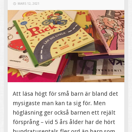
MARS 12, 2021
Att läsa högt för små barn är bland det
mysigaste man kan ta sig för. Men
högläsning ger också barnen ett rejält
försprång – vid 5 års ålder har de hört
hundratusentals fler ord än barn som