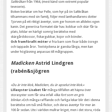
Saltkråkan
från 1964, (mest känd som extremt populär
teveserie).
Boken berättar om hur Pelle, som hyr på ön Saltkråkan
tillsammans med sin familj, följer med lanthandlarens dotter
Tjorven på ett riktigt äventyr, som ger honom en alldeles egen
kanin. Det generösa formatet där hav. kobbar och skär får ta
plats, bildar en härligt somrig berättelse med
skärgårdskossor, fiskargubbar, kojor och bönder.
Och framförallt möter
vi fria barn som fixar både ösregn
och tappade åror. Textstyckena är ganska långa, men kan
under högläsning anpassas till målgruppen.
Madicken
Astrid Lindgren
(rabén&sjögren
»Du är inte klok, Madicken, du är apselut inte klok.«
Lillasyster Lisabet får
många tillfällen att häpna över
storasyster som får sina infall
»lika fort som en gris
blinkar.«
Och många rafflande och farliga lekar blir det i denna
berättelse om två små flickor, och deras äventyr för mer än
100 år sedan. Ute i världen mullrar kriget, men i det stora, röda