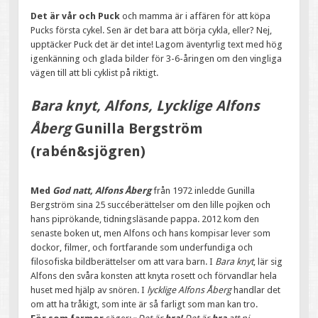
Det är vår och Puck
och mamma är i affären för att köpa
Pucks första cykel. Sen är det bara att börja cykla, eller? Nej,
upptäcker Puck det är det inte! Lagom äventyrlig text med hög
igenkänning och glada bilder för 3-6-åringen om den vingliga
vägen till att bli cyklist på riktigt.
Bara knyt, Alfons, Lycklige Alfons
Åberg
Gunilla Bergström
(rabén&sjögren)
Med
God natt, Alfons Åberg
från 1972 inledde Gunilla
Bergström sina 25 succéberättelser om den lille pojken och
hans piprökande, tidningsläsande pappa. 2012 kom den
senaste boken ut, men Alfons och hans kompisar lever som
dockor, filmer, och fortfarande som underfundiga och
filosofiska bildberättelser om att vara barn. I
Bara knyt
, lär sig
Alfons den svåra konsten att knyta rosett och förvandlar hela
huset med hjälp av snören. I
lycklige Alfons Åberg
handlar det
om att ha tråkigt, som inte är så farligt som man kan tro.