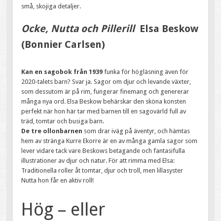
små, skojiga detaljer.
Ocke, Nutta och Pillerill
Elsa Beskow
(Bonnier Carlsen)
Kan en sagobok från 1939
funka för högläsning även för
2020-talets barn? Svar ja. Sagor om djur och levande växter,
som dessutom är på rim, fungerar finemang och genererar
många nya ord. Elsa Beskow behärskar den sköna konsten
perfekt när hon här tar med barnen till en sagovärld full av
träd, tomtar och busiga barn.
De tre ollonbarnen
som drar iväg på äventyr, och hämtas
hem av stränga Kurre Ekorre är en av många gamla sagor som
lever vidare tack vare Beskows betagande och fantasifulla
illustrationer av djur och natur. För att rimma med Elsa:
Traditionella roller åt tomtar, djur och troll, men lillasyster
Nutta hon får en aktiv roll!
Hög – eller