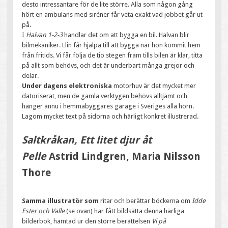
desto intressantare för de lite större. Alla som någon gång
hört en ambulans med siréner får veta exakt vad jobbet går ut
på.
I
Halvan 1-2-3
handlar det om att bygga en bil. Halvan blir
bilmekaniker. Elin får hjälpa till att bygga när hon kommit hem
från fritids. Vi får följa de tio stegen fram tills bilen är klar, titta
på allt som behövs, och det är underbart många grejor och
delar.
Under dagens elektroniska
motorhuv är det mycket mer
datoriserat, men de gamla verktygen behövs alltjämt och
hänger ännu i hemmabyggares garage i Sveriges alla hörn.
Lagom mycket text på sidorna och härligt konkret illustrerad.
Saltkråkan, Ett litet djur åt
Pelle
Astrid Lindgren, Maria Nilsson
Thore
Samma illustratör som
ritar och berättar böckerna om
Idde
Ester och Valle
(se ovan) har fått bildsätta denna härliga
bilderbok, hämtad ur den större berättelsen
Vi på