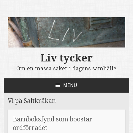
Liv tycker
Om en massa saker i dagens samhälle
MENU
SKIP
TO
Vi på Saltkråkan
CONTENT
Barnboksfynd som boostar
ordförrådet