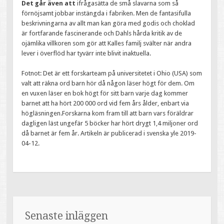
Det går även att
ifrågasätta de små slavarna som så
förnöjsamt jobbar instängda i fabriken. Men de fantasifulla
beskrivningarna av allt man kan göra med godis och choklad
är fortfarande fascinerande och Dahls hårda kritik av de
ojämlika villkoren som gör att Kalles familj svälter när andra
lever i överflöd har tyvärr inte blivit inaktuella.
Fotnot: Det är ett forskarteam på universitetet i Ohio (USA) som
valt att räkna ord barn hör då någon läser högt för dem. Om
en vuxen läser en bok högt för sitt barn varje dag kommer
barnet att ha hört 200 000 ord vid fem års ålder, enbart via
högläsningen.Forskarna kom fram till att barn vars föräldrar
dagligen läst ungefär 5 böcker har hört drygt 1,4 miljoner ord
då barnet är fem år. Artikeln är publicerad i svenska yle 2019-
04-12.
Senaste inläggen