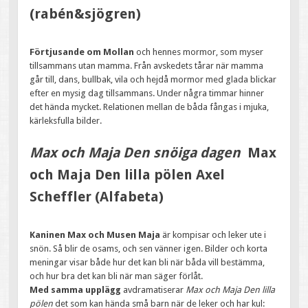
(rabén&sjögren)
Förtjusande om Mollan
och hennes mormor, som myser
tillsammans utan mamma. Från avskedets tårar när mamma
går till, dans, bullbak, vila och hejdå mormor med glada blickar
efter en mysig dag tillsammans. Under några timmar hinner
det hända mycket. Relationen mellan de båda fångas i mjuka,
kärleksfulla bilder.
Max och Maja Den snöiga dagen
Max
och Maja Den lilla pölen Axel
Scheffler (Alfabeta)
Kaninen Max och Musen Maja
är kompisar och leker ute i
snön. Så blir de osams, och sen vänner igen. Bilder och korta
meningar visar både hur det kan bli när båda vill bestämma,
och hur bra det kan bli när man säger förlåt.
Med samma upplägg
avdramatiserar
Max och Maja Den lilla
pölen
det som kan hända små barn när de leker och har kul: