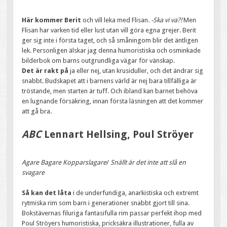
Här kommer Berit
och vill leka med Flisan
. -Ska vi va?!
Men
Flisan har varken tid eller lust utan vill göra egna grejer. Berit
ger sig inte i första taget, och så småningom blir det äntligen
lek. Personligen älskar jag denna humoristiska och osminkade
bilderbok om barns outgrundliga vägar för vänskap.
Det är rakt på
ja eller nej, utan krusiduller, och det ändrar sig
snabbt. Budskapet att i barnens värld är nej bara tillfälliga är
tröstande, men starten är tuff. Och ibland kan barnet behöva
en lugnande försäkring, innan första läsningen att det kommer
att gå bra.
ABC
Lennart Hellsing, Poul Ströyer
Agare Bagare Kopparslagare
/
Snällt är det inte att slå en
svagare
Så kan det låta
i de underfundiga, anarkistiska och extremt
rytmiska rim som barn i generationer snabbt gjort till sina.
Bokstävernas filuriga fantasifulla rim passar perfekt ihop med
Poul Ströyers humoristiska, pricksäkra illustrationer, fulla av