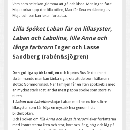
Vem som helst kan glömma att gå och kissa. Men ingen fara!
Maja torkar upp den lilla pölen, Max får låna en klänning av
Maja och sen kan leken fortsätta.
Lilla Spöket Laban får en lillasyster,
Laban och Labolina, lilla Anna och
långa farbrorn
Inger och Lasse
Sandberg (rabén&sjögren)
Den gulliga spökfamiljen
och lillprins Bus är det minst
skrämmande man kan tänka sig, trots att de bor i källaren i
slottet Gommoronsol. När familjen får en liten spökbebis med
en mycket stark röst, är det mest pappa spöke som störs av
tjuten.
I
Laban och Labolina
skojar Laban med sin nu lite större
lillasyster som får följa en mystisk lina genom hela
bilderboken.
Och i boken om
lilla Anna och långa farbrorn
leker författarna
med kontrasterna liten och stor, kort och lång, hög och låg på