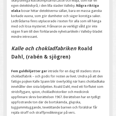
skarpsinniga klasskompisarna Lasse och Maja, som har en
egen detektivbyrå, i den lilla staden Valleby.
Några riktiga
elaka
bovar hittar detektiverna sällan, bara en massa ganska
korkade vuxna, som gör dumheter och säger konstiga saker.
Ledtrådarna finns utplacerade i texten för alla som vill hänga
med och lösa mysteriet. Frånvaron av verkligt våld gör inte
vägen fram till den förklarande nyhetsartikeln i Valleby-bladet
mindre intressant.
Kalle och chokladfabriken
Roald
Dahl, (rabén & sjögren)
Fem guldbiljetter ger
inträde för en dag till stadens stora
chokladfabrik – och godis för resten av livet. Undra på att den
fattige pojken Kalle Spann blir överlycklig när hans chokladkaka
innehåller den sista biljetten. Roald Dahl, med ett förflutet som
stridsflygare, spion, chokladhistoriker och medicinsk
uppfinnare skrev berättelsen 1967. Berättelsen har en tydligt
uppfostrande ton där de bortskämda, glupska,
tuggummituggande, tevetittande barnen och föräldrar får
rejäla straff och straffpredikningar på vers.