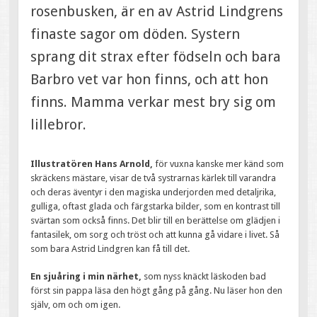
rosenbusken, är en av Astrid Lindgrens
finaste sagor om döden. Systern
sprang dit strax efter födseln och bara
Barbro vet var hon finns, och att hon
finns. Mamma verkar mest bry sig om
lillebror.
Illustratören
Hans Arnold,
för vuxna kanske mer känd som
skräckens mästare, visar de två systrarnas kärlek till varandra
och deras äventyr i den magiska underjorden med detaljrika,
gulliga, oftast glada och färgstarka bilder, som en kontrast till
svärtan som också finns. Det blir till en berättelse om glädjen i
fantasilek, om sorg och tröst och att kunna gå vidare i livet. Så
som bara Astrid Lindgren kan få till det.
En sjuåring i min närhet,
som nyss knäckt läskoden bad
först sin pappa läsa den högt gång på gång. Nu läser hon den
själv, om och om igen.