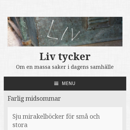
Liv tycker
Om en massa saker i dagens samhälle
MENU
SKIP
TO
Farlig midsommar
CONTENT
Sju mirakelböcker för små och
stora