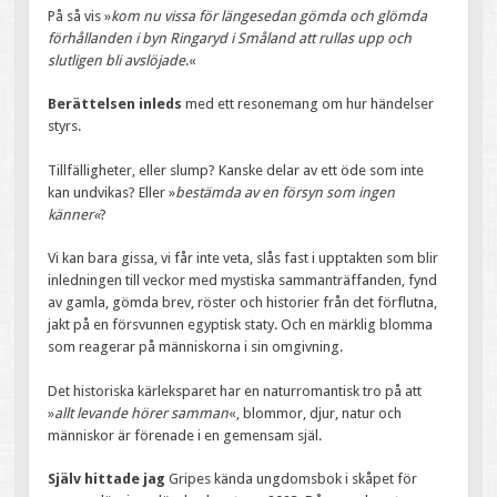
På så vis »
kom nu vissa för längesedan gömda och glömda
förhållanden i byn Ringaryd i Småland att rullas upp och
slutligen bli avslöjade
.«
Berättelsen
inleds
med ett resonemang om hur händelser
styrs.
Tillfälligheter, eller slump? Kanske delar av ett öde som inte
kan undvikas? Eller »
bestämda av en försyn som ingen
känner«
?
Vi kan bara gissa, vi får inte veta, slås fast i upptakten som blir
inledningen till veckor med mystiska sammanträffanden, fynd
av gamla, gömda brev, röster och historier från det förflutna,
jakt på en försvunnen egyptisk staty. Och en märklig blomma
som reagerar på människorna i sin omgivning.
Det historiska kärleksparet har en naturromantisk tro på att
»
allt levande hörer samman
«, blommor, djur, natur och
människor är förenade i en gemensam själ.
Själv hittade jag
Gripes kända ungdomsbok i skåpet för