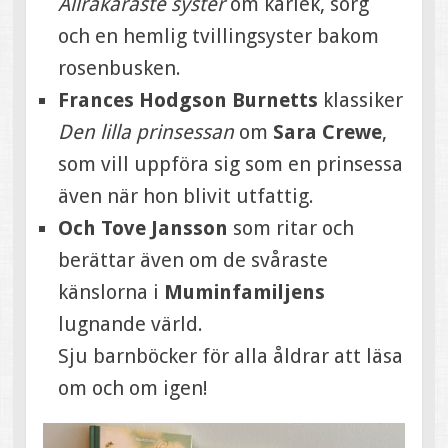
Allrakäraste syster
om kärlek, sorg
och en hemlig tvillingsyster bakom
rosenbusken.
Frances Hodgson Burnetts
klassiker
Den lilla prinsessan
om
Sara Crewe
,
som vill uppföra sig som en prinsessa
även när hon blivit utfattig.
Och Tove Jansson
som ritar och
berättar även om de svåraste
känslorna i
Muminfamiljens
lugnande värld.
Sju barnböcker för alla åldrar att läsa
om och om igen!