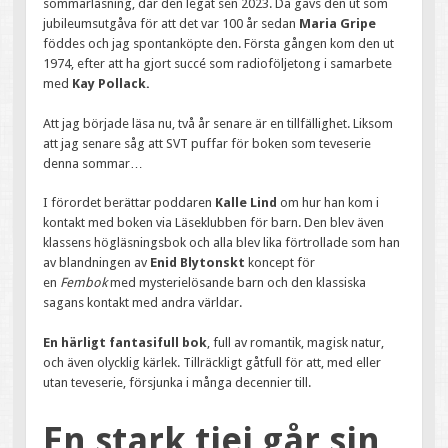
sommarläsning, där den legat sen 2023. Då gavs den ut som
jubileumsutgåva för att det var 100 år sedan
Maria Gripe
föddes och jag spontanköpte den. Första gången kom den ut
1974, efter att ha gjort succé som radioföljetong i samarbete
med
Kay Pollack.
Att jag började läsa nu, två år senare är en tillfällighet. Liksom
att jag senare såg att SVT puffar för boken som teveserie
denna sommar…
I förordet berättar poddaren
Kalle Lind
om hur han kom i
kontakt med boken via Läseklubben för barn. Den blev även
klassens högläsningsbok och alla blev lika förtrollade som han
av blandningen av
Enid Blytonskt
koncept för
en
Fembok
med mysterielösande barn och den klassiska
sagans kontakt med andra världar.
En härligt fantasifull bok
, full av romantik, magisk natur,
och även olycklig kärlek. Tillräckligt gåtfull för att, med eller
utan teveserie, försjunka i många decennier till.
En stark tjej går sin