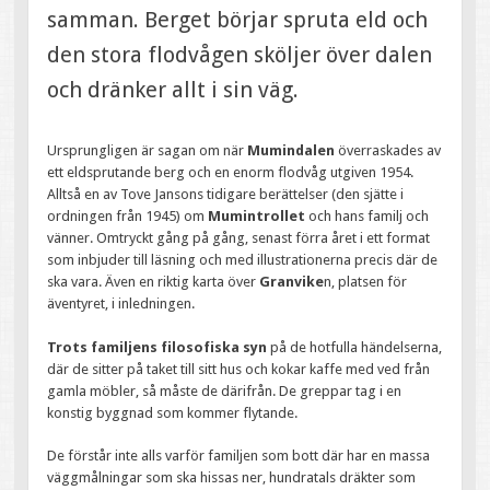
samman. Berget börjar spruta eld och
den stora flodvågen sköljer över dalen
och dränker allt i sin väg.
Ursprungligen är sagan om när
Mumindalen
överraskades av
ett eldsprutande berg och en enorm flodvåg utgiven 1954.
Alltså en av Tove Jansons tidigare berättelser (den sjätte i
ordningen från 1945) om
Mumintrollet
och hans familj och
vänner. Omtryckt gång på gång, senast förra året i ett format
som inbjuder till läsning och med illustrationerna precis där de
ska vara. Även en riktig karta över
Granvike
n, platsen för
äventyret, i inledningen.
Trots familjens filosofiska syn
på de hotfulla händelserna,
där de sitter på taket till sitt hus och kokar kaffe med ved från
gamla möbler, så måste de därifrån. De greppar tag i en
konstig byggnad som kommer flytande.
De förstår inte alls varför familjen som bott där har en massa
väggmålningar som ska hissas ner, hundratals dräkter som