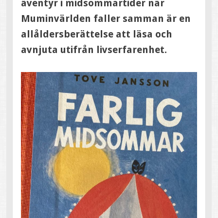
äventyr i midsommartider när
Muminvärlden faller samman är en
allåldersberättelse att läsa och
avnjuta utifrån livserfarenhet.