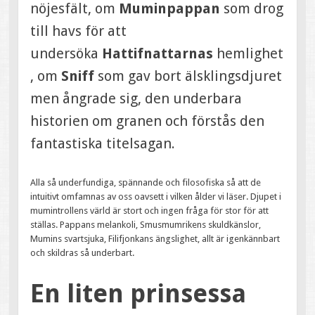
nöjesfält, om
Muminpappan
som drog
till havs för att
undersöka
Hattifnattarnas
hemlighet
, om
Sniff
som gav bort älsklingsdjuret
men ångrade sig, den underbara
historien om granen och förstås den
fantastiska titelsagan.
Alla så underfundiga, spännande och filosofiska så att de
intuitivt omfamnas av oss oavsett i vilken ålder vi läser. Djupet i
mumintrollens värld är stort och ingen fråga för stor för att
ställas. Pappans melankoli, Smusmumrikens skuldkänslor,
Mumins svartsjuka, Filifjonkans ängslighet, allt är igenkännbart
och skildras så underbart.
En liten prinsessa