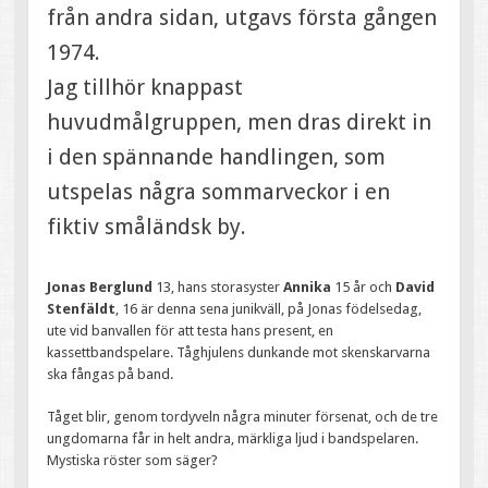
från andra sidan, utgavs första gången
1974.
Jag tillhör knappast
huvudmålgruppen, men dras direkt in
i den spännande handlingen, som
utspelas några sommarveckor i en
fiktiv småländsk by.
Jonas Berglund
13, hans storasyster
Annika
15 år och
David
Stenfäldt
, 16 är denna sena junikväll, på Jonas födelsedag,
ute vid banvallen för att testa hans present, en
kassettbandspelare. Tåghjulens dunkande mot skenskarvarna
ska fångas på band.
Tåget blir, genom tordyveln några minuter försenat, och de tre
ungdomarna får in helt andra, märkliga ljud i bandspelaren.
Mystiska röster som säger?