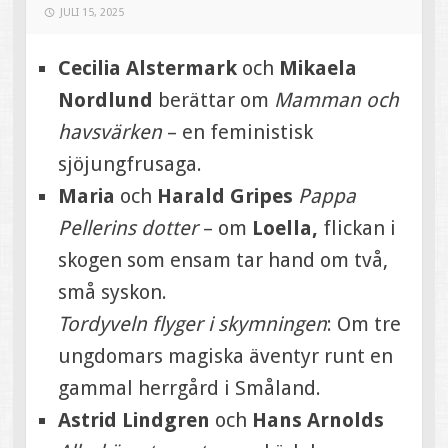
JULI 15, 2025
Cecilia Alstermark
och
Mikaela
Nordlund
berättar om
Mamman och
havsvärken
– en feministisk
sjöjungfrusaga.
Maria
och
Harald Gripes
Pappa
Pellerins dotter
– om
Loella,
flickan i
skogen som ensam tar hand om två,
små syskon.
Tordyveln flyger i skymningen
: Om tre
ungdomars magiska äventyr runt en
gammal herrgård i Småland.
Astrid Lindgren
och
Hans Arnolds