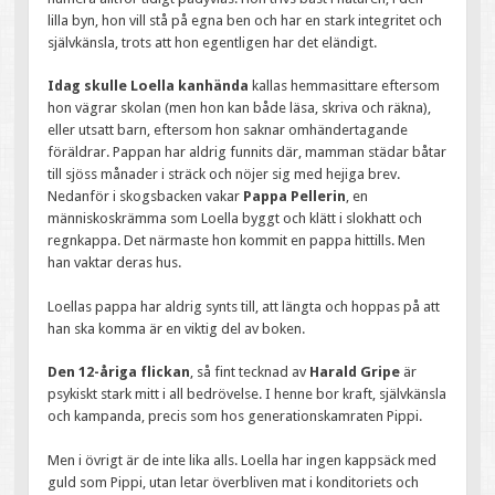
lilla byn, hon vill stå på egna ben och har en stark integritet och
självkänsla, trots att hon egentligen har det eländigt.
Idag skulle Loella kanhända
kallas hemmasittare eftersom
hon vägrar skolan (men hon kan både läsa, skriva och räkna),
eller utsatt barn, eftersom hon saknar omhändertagande
föräldrar. Pappan har aldrig funnits där, mamman städar båtar
till sjöss månader i sträck och nöjer sig med hejiga brev.
Nedanför i skogsbacken vakar
Pappa Pellerin
, en
människoskrämma som Loella byggt och klätt i slokhatt och
regnkappa. Det närmaste hon kommit en pappa hittills. Men
han vaktar deras hus.
Loellas pappa har aldrig synts till, att längta och hoppas på att
han ska komma är en viktig del av boken.
Den 12-åriga flickan
, så fint tecknad av
Harald Gripe
är
psykiskt stark mitt i all bedrövelse. I henne bor kraft, självkänsla
och kampanda, precis som hos generationskamraten Pippi.
Men i övrigt är de inte lika alls. Loella har ingen kappsäck med
guld som Pippi, utan letar överbliven mat i konditoriets och