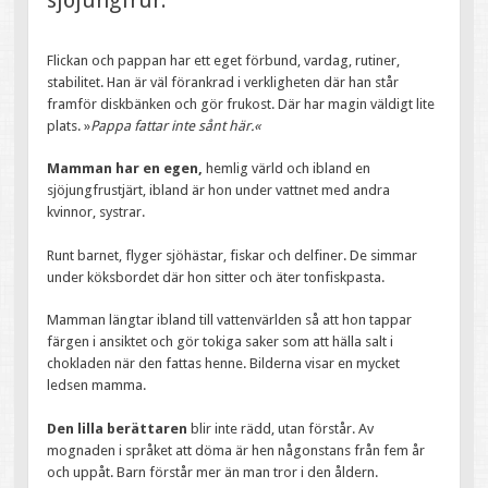
Flickan och pappan har ett eget förbund, vardag, rutiner,
stabilitet. Han är väl förankrad i verkligheten där han står
framför diskbänken och gör frukost. Där har magin väldigt lite
plats. »
Pappa fattar inte sånt här.«
Mamman har en egen,
hemlig värld och ibland en
sjöjungfrustjärt, ibland är hon under vattnet med andra
kvinnor, systrar.
Runt barnet, flyger sjöhästar, fiskar och delfiner. De simmar
under köksbordet där hon sitter och äter tonfiskpasta.
Mamman längtar ibland till vattenvärlden så att hon tappar
färgen i ansiktet och gör tokiga saker som att hälla salt i
chokladen när den fattas henne. Bilderna visar en mycket
ledsen mamma.
Den lilla berättaren
blir inte rädd, utan förstår. Av
mognaden i språket att döma är hen någonstans från fem år
och uppåt. Barn förstår mer än man tror i den åldern.