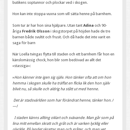
butikens soptunnor och plockar ved i skogen.
Hon kan inte stoppa vuxna som vill sätta henne på barnhem.
Som tur är har hon sina hjälpare. Utan tant
Adina
och 90-
åriga
Fredrik Olsson
i skogstorpet på höjden hade de tre
barnen både svultit och frusit. Och då hade det inte varit en
saga för barn
När Loella tvingas flytta till staden och ett barnhem får hon en
känslomässig chock, hon blir som bedövad av allt det
»stassiga«:
»
Hon känner inte igen sig själv. Hon tänker ofta att om hon
hemma i skogen skulle ha träffat en flicka lik den hon själv
blivit nu, så skulle och aldrig ha stått ut med henne.
Det är stadsvärlden som har förändrat henne, tänker hon
. /
—/
I staden känns allting oklart och svävande. Man går som på
lina mitt emellan skratt och gråt och är varken lycklig eller
olycklig. På landet skrattar man och gråter, och man vet