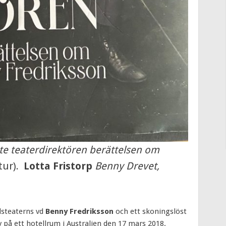
te teaterdirektören berättelsen om
tur).
Lotta Fristorp
Benny Drevet,
dsteaterns vd
Benny Fredriksson
och ett skoningslöst
iv på ett hotellrum i Australien den 17 mars 2018.