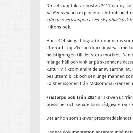
Drevets upptakt är hösten 2017 när nyckel
på Benny?
« och exploderar i Aftonbladet 
största övertrampen i svensk publicistisk h
Hiltons bok.
Hans 424-sidiga biografi komponeras som e
efterord. Uppväxt och karriär varvas med u
nedstigningen till det stora mörkret. Den 
många håll och vinklar på skeendena des
kulturliv, liksom andra delar av samhället
beslutsam blick och den unge mannen som 
Folkhemssonen från Midsommarkransen möt
Fristorps bok från 2021
är skriven utifr
presschef och senare hans rådgivare i vd-r
Det är hon som skriver pressmeddelandet
Hennes dokumentation är tätare inpå peri