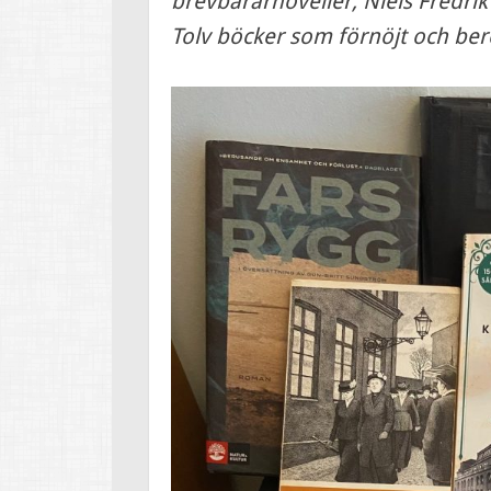
brevbärarnoveller, Niels Fredrik
Tolv böcker som förnöjt och ber