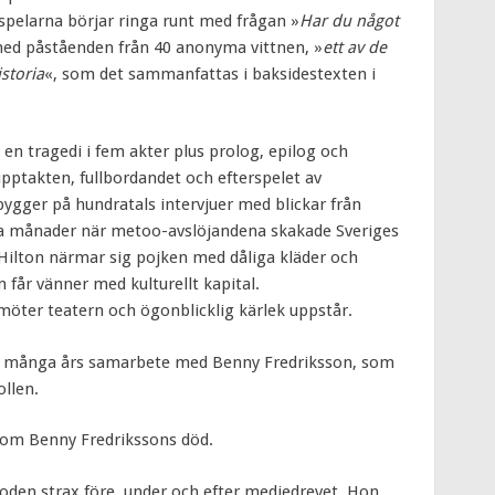
spelarna börjar ringa runt med frågan »
Har du något
med påståenden från 40 anonyma vittnen, »
ett av de
istoria
«, som det sammanfattas i baksidestexten i
n tragedi i fem akter plus prolog, epilog och
pptakten, fullbordandet och efterspelet av
bygger på hundratals intervjuer med blickar från
sa månader när metoo-avslöjandena skakade Sveriges
. Hilton närmar sig pojken med dåliga kläder och
får vänner med kulturellt kapital.
er teatern och ögonblicklig kärlek uppstår.
ån många års samarbete med Benny Fredriksson, som
ollen.
 om Benny Fredrikssons död.
oden strax före, under och efter mediedrevet. Hon