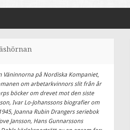
läshörnan
m Väninnorna på Nordiska Kompaniet
,
romanen om arbetarkvinnors slit från år
torps böcker om drevet mot den siste
son, Ivar Lo-Johanssons biografier om
– 1945, Joanna Rubin Drangers seriebok
 Tove Jansson, Hans Gunnarssons