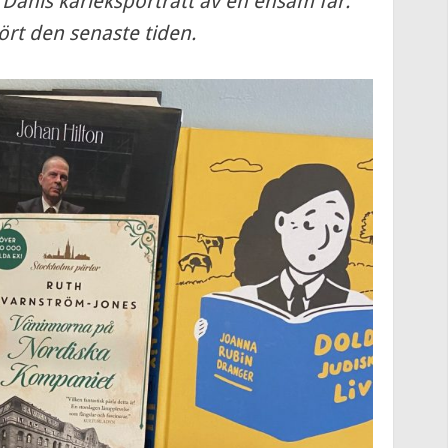
 Dahls kärleksporträtt av en ensam far:
ört den senaste tiden.