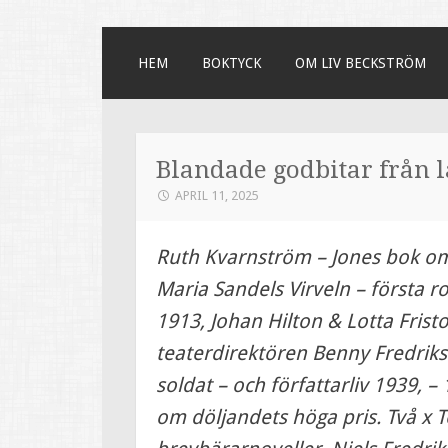
SKIP
HEM
BOKTYCK
OM LIV BECKSTRÖM
TO
CONTENT
Blandade godbitar från 
APRIL 11, 2025
Ruth Kvarnström – Jones bok o
Maria Sandels Virveln – första 
1913, Johan Hilton & Lotta Fris
teaterdirektören Benny Fredriks
soldat – och författarliv 1939, 
om döljandets höga pris. Två x