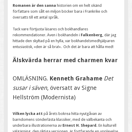
Romanen är den sanna
historien om en helt okänd
författare som sålt en miljon böcker bara i Frankrike och
översatts till ett antal språk.
Tack vare förtjusta läsares och bokhandlares
rekommendationer. Även i bokhandeln i
Falkenberg,
där jag
hittade den skyltad på en hylla, var bokhandelsmedhjälparen
entusiastisk, »den är så bra!». Och det är bara att hålla med!
Älskvärda herrar med charmen kvar
OMLÄSNING.
Kenneth Grahame
Det
susar i säven
, översatt av Signe
Hellström (Modernista)
Vilken lycka att
på årets bokrea hitta nyutgåvan av
barndomens sönderlästa klassiker, med de välbekanta och
underbara illustrationerna av
Ernest H. Shepard.
En kulturell
välgärning, den riktiga versionen, är fortfarande en upplevelse,