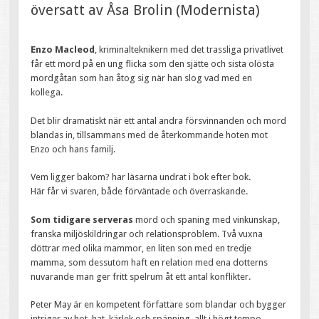
översatt av Åsa Brolin (Modernista)
Enzo Macleod
, kriminalteknikern med det trassliga privatlivet
får ett mord på en ung flicka som den sjätte och sista olösta
mordgåtan som han åtog sig när han slog vad med en
kollega.
Det blir dramatiskt när ett antal andra försvinnanden och mord
blandas in, tillsammans med de återkommande hoten mot
Enzo och hans familj.
Vem ligger bakom? har läsarna undrat i bok efter bok.
Här får vi svaren, både förväntade och överraskande.
Som tidigare serveras
mord och spaning med vinkunskap,
franska miljöskildringar och relationsproblem. Två vuxna
döttrar med olika mammor, en liten son med en tredje
mamma, som dessutom haft en relation med ena dotterns
nuvarande man ger fritt spelrum åt ett antal konflikter.
Peter May är en kompetent författare som blandar och bygger
intriger av hot, hat, kärlek och spänning, allt i högt tempo.