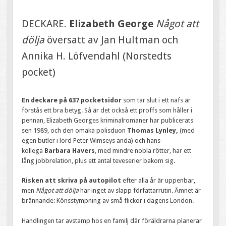
DECKARE.
Elizabeth George
Något att
dölja
översatt av Jan Hultman och
Annika H. Löfvendahl (Norstedts
pocket)
En deckare på 637 pocketsidor
som tar slut i ett nafs är
förstås ett bra betyg. Så är det också ett proffs som håller i
pennan, Elizabeth Georges kriminalromaner har publicerats
sen 1989, och den omaka polisduon
Thomas Lynley,
(med
egen butler i lord Peter Wimseys anda) och hans
kollega
Barbara Havers
, med mindre nobla rötter, har ett
lång jobbrelation, plus ett antal teveserier bakom sig.
Risken att skriva på autopilot
efter alla år är uppenbar,
men
Något att dölja
har inget av slapp författarrutin. Ämnet är
brännande: Könsstympning av små flickor i dagens London.
Handlingen tar avstamp hos en familj där föräldrarna planerar