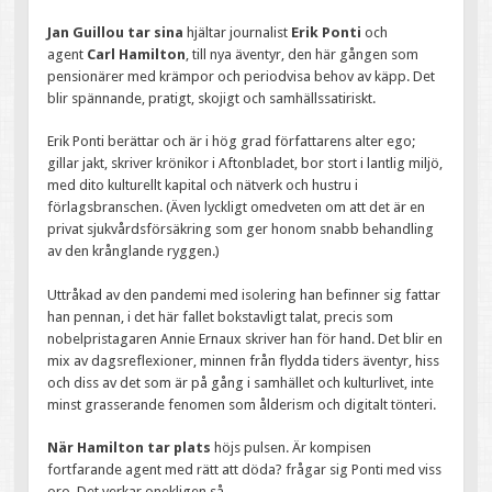
Jan Guillou tar sina
hjältar journalist
Erik Ponti
och
agent
Carl Hamilton
, till nya äventyr, den här gången som
pensionärer med krämpor och periodvisa behov av käpp. Det
blir spännande, pratigt, skojigt och samhällssatiriskt.
Erik Ponti berättar och är i hög grad författarens alter ego;
gillar jakt, skriver krönikor i Aftonbladet, bor stort i lantlig miljö,
med dito kulturellt kapital och nätverk och hustru i
förlagsbranschen. (Även lyckligt omedveten om att det är en
privat sjukvårdsförsäkring som ger honom snabb behandling
av den krånglande ryggen.)
Uttråkad av den pandemi med isolering han befinner sig fattar
han pennan, i det här fallet bokstavligt talat, precis som
nobelpristagaren Annie Ernaux skriver han för hand. Det blir en
mix av dagsreflexioner, minnen från flydda tiders äventyr, hiss
och diss av det som är på gång i samhället och kulturlivet, inte
minst grasserande fenomen som ålderism och digitalt tönteri.
När Hamilton tar plats
höjs pulsen. Är kompisen
fortfarande agent med rätt att döda? frågar sig Ponti med viss
oro. Det verkar onekligen så.