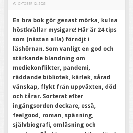
OKTOBER 12, 2023
En bra bok gör genast mörka, kulna
höstkvällar mysigare! Här är 24 tips
som (nästan alla) förnöjt i
läshörnan. Som vanligt en god och
stärkande blandning om
mediekonflikter, pandemi,
räddande bibliotek, kärlek, sårad
vänskap, flykt från uppväxten, död
och tårar. Sorterat efter
ingångsorden deckare, essä,
feelgood, roman, spänning,
självbiografi, omläsning och