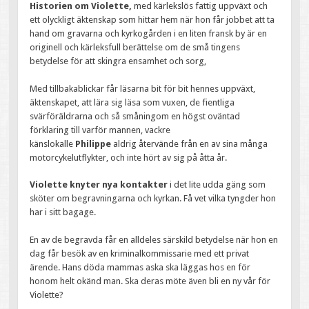
Historien om Violette,
med kärlekslös fattig uppväxt och
ett olyckligt äktenskap som hittar hem när hon får jobbet att ta
hand om gravarna och kyrkogården i en liten fransk by är en
originell och kärleksfull berättelse om de små tingens
betydelse för att skingra ensamhet och sorg,
Med tillbakablickar får läsarna bit för bit hennes uppväxt,
äktenskapet, att lära sig läsa som vuxen, de fientliga
svärföräldrarna och så småningom en högst oväntad
förklaring till varför mannen, vackre
känslokalle
Philippe
aldrig återvände från en av sina många
motorcykelutflykter, och inte hört av sig på åtta år.
Violette knyter nya kontakter
i det lite udda gäng som
sköter om begravningarna och kyrkan. Få vet vilka tyngder hon
har i sitt bagage.
En av de begravda får en alldeles särskild betydelse när hon en
dag får besök av en kriminalkommissarie med ett privat
ärende. Hans döda mammas aska ska läggas hos en för
honom helt okänd man. Ska deras möte även bli en ny vår för
Violette?