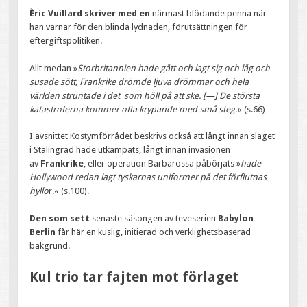
Èric Vuillard skriver med en
närmast blödande penna när
han varnar för den blinda lydnaden, förutsättningen för
eftergiftspolitiken.
Allt medan »
Storbritannien hade gått och lagt sig och låg och
susade sött, Frankrike drömde ljuva drömmar och hela
världen struntade i det som höll på att ske. [—] De största
katastroferna kommer ofta krypande med små steg
.« (s.66)
I avsnittet Kostymförrådet beskrivs också att långt innan slaget
i Stalingrad hade utkämpats, långt innan invasionen
av
Frankrike
, eller operation Barbarossa påbörjats »
hade
Hollywood redan lagt tyskarnas uniformer på det förflutnas
hyllo
r.« (s.100).
Den som sett
senaste säsongen av teveserien
Babylon
Berlin
får här en kuslig, initierad och verklighetsbaserad
bakgrund.
Kul trio tar fajten mot förlaget