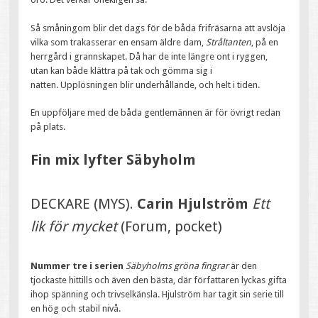
Så småningom blir det dags för de båda frifräsarna att avslöja
vilka som trakasserar en ensam äldre dam,
Stråltanten
, på en
herrgård i grannskapet. Då har de inte längre ont i ryggen,
utan kan både klättra på tak och gömma sig i
natten. Upplösningen blir underhållande, och helt i tiden.
En uppföljare med de båda gentlemännen är för övrigt redan
på plats.
Fin mix lyfter Säbyholm
DECKARE (MYS).
Carin Hjulström
Ett
lik för mycket
(Forum, pocket)
Nummer tre i serien
Säbyholms gröna fingrar
är den
tjockaste hittills och även den bästa, där författaren lyckas gifta
ihop spänning och trivselkänsla. Hjulström har tagit sin serie till
en hög och stabil nivå.