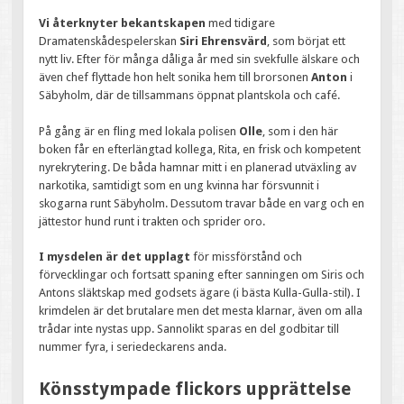
Vi återknyter bekantskapen
med tidigare
Dramatenskådespelerskan
Siri Ehrensvärd
, som börjat ett
nytt liv. Efter för många dåliga år med sin svekfulle älskare och
även chef flyttade hon helt sonika hem till brorsonen
Anton
i
Säbyholm, där de tillsammans öppnat plantskola och café.
På gång är en fling med lokala polisen
Olle
, som i den här
boken får en efterlängtad kollega, Rita, en frisk och kompetent
nyrekrytering. De båda hamnar mitt i en planerad utväxling av
narkotika, samtidigt som en ung kvinna har försvunnit i
skogarna runt Säbyholm. Dessutom travar både en varg och en
jättestor hund runt i trakten och sprider oro.
I mysdelen är det upplagt
för missförstånd och
förvecklingar och fortsatt spaning efter sanningen om Siris och
Antons släktskap med godsets ägare (i bästa Kulla-Gulla-stil). I
krimdelen är det brutalare men det mesta klarnar, även om alla
trådar inte nystas upp. Sannolikt sparas en del godbitar till
nummer fyra, i seriedeckarens anda.
Könsstympade flickors upprättelse