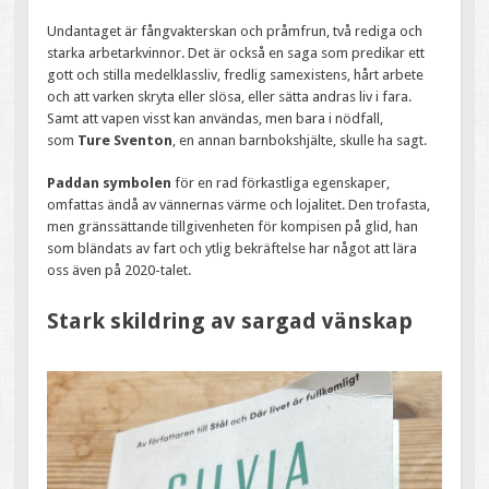
Undantaget är fångvakterskan och pråmfrun, två rediga och
starka arbetarkvinnor. Det är också en saga som predikar ett
gott och stilla medelklassliv, fredlig samexistens, hårt arbete
och att varken skryta eller slösa, eller sätta andras liv i fara.
Samt att vapen visst kan användas, men bara i nödfall,
som
Ture Sventon
, en annan barnbokshjälte, skulle ha sagt.
Paddan symbolen
för en rad förkastliga egenskaper,
omfattas ändå av vännernas värme och lojalitet. Den trofasta,
men gränssättande tillgivenheten för kompisen på glid, han
som bländats av fart och ytlig bekräftelse har något att lära
oss även på 2020-talet.
Stark skildring av sargad vänskap