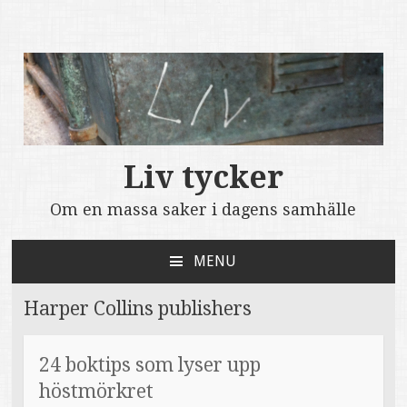
Liv tycker
Om en massa saker i dagens samhälle
MENU
SKIP
TO
Harper Collins publishers
CONTENT
24 boktips som lyser upp
höstmörkret