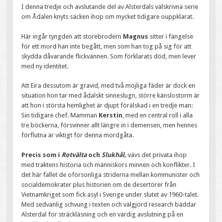
I denna tredje och avslutande del av Alsterdals välskrivna serie
om Ådalen knyts säcken ihop om mycket tidigare ouppklarat.
Här ingår tyngden att storebrodern
Magnus
sitter i fängelse
för ett mord han inte begått, men som han tog på sig för att
skydda dåvarande flickvännen. Som förklarats död, men lever
med ny identitet.
Att Eira dessutom är gravid, med två möjliga fäder är dock en
situation hon tar med ådalskt sinneslugn, större känslostorm är
att hon i största hemlighet är djupt förälskad i en tredje man:
Sin tidigare chef. Mamman
Kerstin
, med en central roll i alla
tre böckerna, försvinner allt längre in i demensen, men hennes
förflutna är viktigt för denna mordgåta.
Precis som i
Rotvälta
och
Slukhål,
vävs det privata ihop
med traktens historia och människors minnen och konflikter. I
det här fallet de oförsonliga striderna mellan kommunister och
socialdemokrater plus historien om de desertörer från
Vietnamkriget som fick asyl i Sverige under slutet av 1960-talet.
Med sedvanlig schvung i texten och välgjord research bäddar
Alsterdal för sträckläsning och en värdig avslutning på en