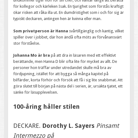
undkommer tiger hon för sin chef, och väntar länge att berätta
för kollegor och kärleken Isak. En tjurighet som förstås kraftigt
ökar risken att råka illa ut. En dumdristighet som i och för sig är
typiskt deckaren, antingen hen är kvinna eller man.
Som privatperson är Hanna
svårtillgänglig och kantig, vilket
spiller över i jobbet, där hon ändå ofta möts av förvånansvärt
stor förståelse.
Johanna Mo är bra
på att dra in läsaren med ett effektivt
berättande, men Hanna D blir ofta lite för mycket av allt. De
personer hon träffar under utredandet skulle må bra av
fördjupning, istället för att bygga så många kapitel på
bilfärder, korta förhör och försök att få i sig lite snabbmat. Att
göra slutet till början på nästa del i serien, är, ursäkta tjatet, ett
sänke för läsupplevelsen.
100-åring håller stilen
DECKARE.
Dorothy L. Sayers
Pinsamt
Intermezzo på