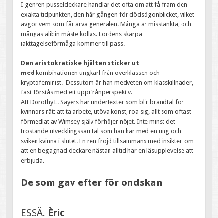
I genren pusseldeckare handlar det ofta om att få fram den
exakta tidpunkten, den här gången för dödsögonblicket, vilket
avgör vem som får ärva generalen. Många är misstänkta, och
mångas alibin måste kollas. Lordens skarpa
iakttagelseförmåga kommer till pass.
Den aristokratiske hjälten sticker ut
med
kombinationen ungkarl från överklassen och
kryptofeminist. Dessutom är han medveten om klasskillnader,
fast förstås med ett uppifrånperspektiv.
Att Dorothy L. Sayers har undertexter som blir brandtal för
kvinnors rätt att ta arbete, utöva konst, roa sig, allt som oftast
förmedlat av Wimsey själv förhöjer nöjet. Inte minst det
tröstande utvecklingssamtal som han har med en ung och
sviken kvinna i slutet. En ren fröjd tillsammans med insikten om
att en begagnad deckare nästan alltid har en läsupplevelse att
erbjuda.
De som gav efter för ondskan
ESSÄ.
Èric