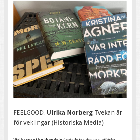
FEELGOOD.
Ulrika Norberg
Tvekan är
för veklingar (Historiska Media)
Vid kassan i bokhandeln
fyndade jag denna skojfriska,