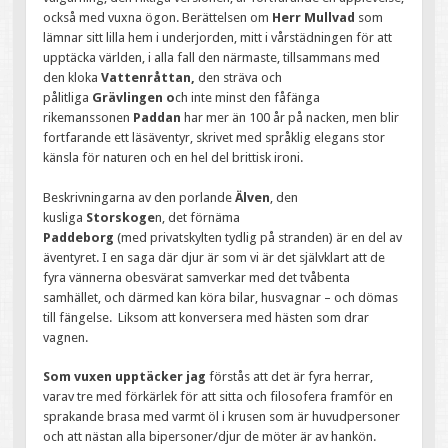
också med vuxna ögon. Berättelsen om
Herr Mullvad
som
lämnar sitt lilla hem i underjorden, mitt i vårstädningen för att
upptäcka världen, i alla fall den närmaste, tillsammans med
den kloka
Vattenråttan,
den sträva och
pålitliga
Grävlingen o
ch inte minst den fåfänga
rikemanssonen
Paddan
har mer än 100 år på nacken, men blir
fortfarande ett läsäventyr, skrivet med språklig elegans stor
känsla för naturen och en hel del brittisk ironi.
Beskrivningarna av den porlande
Älven
, den
kusliga
Storskoge
n, det förnäma
Paddeborg
(med privatskylten tydlig på stranden) är en del av
äventyret. I en saga där djur är som vi är det självklart att de
fyra vännerna obesvärat samverkar med det tvåbenta
samhället, och därmed kan köra bilar, husvagnar – och dömas
till fängelse. Liksom att konversera med hästen som drar
vagnen.
Som vuxen upptäcker jag
förstås att det är fyra herrar,
varav tre med förkärlek för att sitta och filosofera framför en
sprakande brasa med varmt öl i krusen som är huvudpersoner
och att nästan alla bipersoner/djur de möter är av hankön.