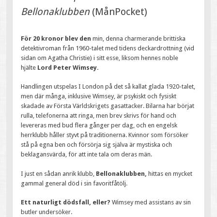
Bellonaklubben
(MånPocket)
För 20 kronor blev den
min, denna charmerande brittiska
detektivroman från 1960-talet med tidens deckardrottning (vid
sidan om Agatha Christie) i sitt esse, liksom hennes noble
hjälte
Lord Peter Wimsey.
Handlingen utspelas I London på det så kallat glada 1920-talet,
men där många, inklusive Wimsey, är psykiskt och fysiskt
skadade av Första Världskrigets gasattacker. Bilarna har börjat
rulla, telefonerna att ringa, men brev skrivs för hand och
levereras med bud flera gånger per dag, och en engelsk
herrklubb håller styvt på traditionerna. Kvinnor som försöker
stå på egna ben och försörja sig själva är mystiska och
beklagansvärda, för att inte tala om deras män.
I just en sådan anrik klubb,
Bellonaklubben,
hittas en mycket
gammal general död i sin favoritfåtölj.
Ett naturligt dödsfall, eller?
Wimsey med assistans av sin
butler undersöker.