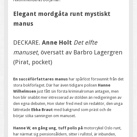
Elegant mordgåta runt mystiskt
manus
DECKARE.
Anne Holt
Det elfte
manuset
, översatt av Barbro Lagergren
(Pirat, pocket)
En succéförfattares manus
har spårlöst försvunnit från det
stora bokförlaget. Där har även tidigare polisen
Hanne
Wilhelmsen
just fått sin första kriminalroman antagen, men
hon blir snabbt mer intresserad av stölden än redigeringen av
den egna debuten, Hon sluter fred med sin redaktör, den unga
lättretade
Ebba Braut
med bakgrund som präst och de
börjar söka sanningen om manuset.
Hanne W, en gång ung, tuff polis på
motorcykel Oslo runt,
har närmat sig pensionsåldern, sitter i rullstol, är inbunden,