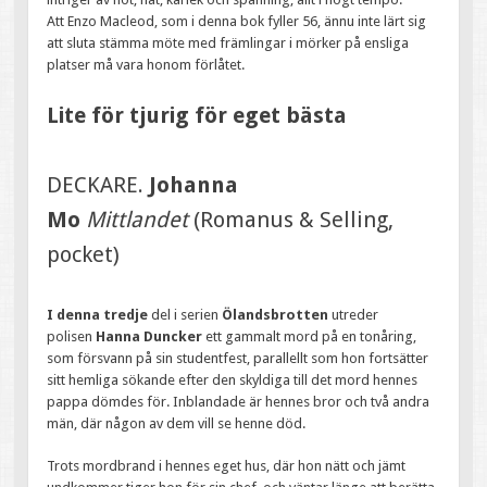
Att Enzo Macleod, som i denna bok fyller 56, ännu inte lärt sig
att sluta stämma möte med främlingar i mörker på ensliga
platser må vara honom förlåtet.
Lite för tjurig för eget bästa
DECKARE.
Johanna
Mo
Mittlandet
(Romanus & Selling,
pocket)
I denna tredje
del i serien
Ölandsbrotten
utreder
polisen
Hanna Duncker
ett gammalt mord på en tonåring,
som försvann på sin studentfest, parallellt som hon fortsätter
sitt hemliga sökande efter den skyldiga till det mord hennes
pappa dömdes för. Inblandade är hennes bror och två andra
män, där någon av dem vill se henne död.
Trots mordbrand i hennes eget hus, där hon nätt och jämt