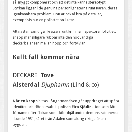
så snyggt komponerat och att det inte känns stereotypt.
Styrkan ligger i de genuina personligheterna runt Karen, deras
igenkännbara problem. Hon är också bra på detaljer,
exempelvis hur en polisstation luktar.
Att nästan samtliga i kretsen runt kriminalinspektören blivit ett
snäpp mänskligare rubbar inte den nödvändiga
deckarbalansen mellan hopp och förtvivlan.
Kallt fall kommer nära
DECKARE.
Tove
Alsterdal
Djuphamn
(Lind & co)
När en kropp
hittas i Ångermanälven går uppdraget att spåra
identitet och dödsorsak till polisen
Eira Sjödin.
Hon som fått
förnamn efter flickan som sköts ihjäl under demonstrationerna
i Lunde 1931, såret från Ådalen som aldrig riktigt läker i
bygden.