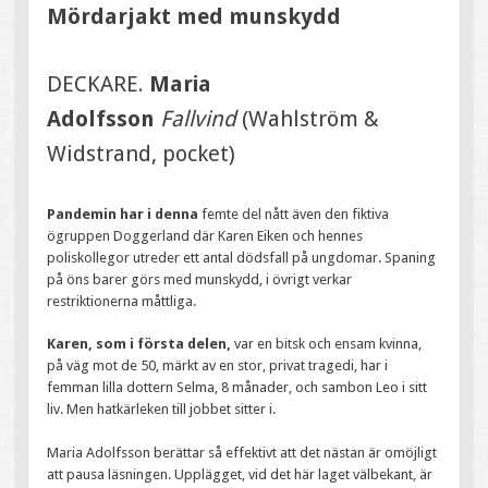
Mördarjakt med munskydd
DECKARE.
Maria
Adolfsson
Fallvind
(Wahlström &
Widstrand, pocket)
Pandemin har i denna
femte del nått även den fiktiva
ögruppen Doggerland där Karen Eiken och hennes
poliskollegor utreder ett antal dödsfall på ungdomar. Spaning
på öns barer görs med munskydd, i övrigt verkar
restriktionerna måttliga.
Karen, som i första delen,
var en bitsk och ensam kvinna,
på väg mot de 50, märkt av en stor, privat tragedi, har i
femman lilla dottern Selma, 8 månader, och sambon Leo i sitt
liv. Men hatkärleken till jobbet sitter i.
Maria Adolfsson berättar så effektivt att det nästan är omöjligt
att pausa läsningen. Upplägget, vid det här laget välbekant, är