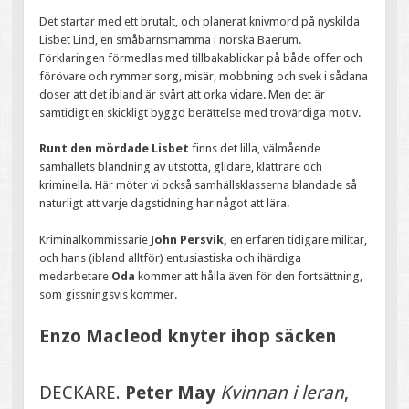
Det startar med ett brutalt, och planerat knivmord på nyskilda
Lisbet Lind, en småbarnsmamma i norska Baerum.
Förklaringen förmedlas med tillbakablickar på både offer och
förövare och rymmer sorg, misär, mobbning och svek i sådana
doser att det ibland är svårt att orka vidare. Men det är
samtidigt en skickligt byggd berättelse med trovärdiga motiv.
Runt den mördade Lisbet
finns det lilla, välmående
samhällets blandning av utstötta, glidare, klättrare och
kriminella. Här möter vi också samhällsklasserna blandade så
naturligt att varje dagstidning har något att lära.
Kriminalkommissarie
John Persvik,
en erfaren tidigare militär,
och hans (ibland alltför) entusiastiska och ihärdiga
medarbetare
Oda
kommer att hålla även för den fortsättning,
som gissningsvis kommer.
Enzo Macleod knyter ihop säcken
DECKARE.
Peter May
Kvinnan i leran
,