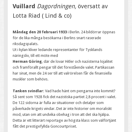
Vuillard
Dagordningen,
översatt av
Lotta Riad ( Lind & co)
Måndag den 20 februari 1933
i Berlin. 24 bildörrar öppnas
för de lika många besökarna i Berlins snart raserade
riksdagspalats.
Ut i kylan kliver ledande representanter för Tysklands
näringsliv, till ett möte med
Herman Göring
, där de lovar Hitler och nazisterna lojalitet
och framförallt pengar till det förestående valet. Partikassan
har sinat, men de 24 ser till att valrörelsen får de finansiella
muskler som behövs.
Tanken svindlar:
Vad hade hänt om pengarna inte kommit?
Så sent som 1928 fick det nazistiska partiet 2,8 procent i valet.
De 122 sidorna är fulla av situationer och detaljer som
påverkade krigets vindar. Det är inte historier om moraliskt
mod, utan om att undvika obehag i tron att det ska hjälpa.
Detta är ett litterärt reportage av högsta klass som välförtjänt
fått det prestigefyllda Goncourtpriset.