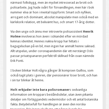
närmast folkskygg, men än mycket intresserad av brott och
polisarbete. Jag hade svårt för förvandlingen, men här i bok
nummer elva är hon i mental toppform: Smart och nyfiken,
arrogant och dominant, absolut manipulativ men också med en
kärleksrik relation, ett bekvämt hus, och smart 17-årig dotter.
Via den unge och ännu mer introverte polisassistent
Henrik
Holme
involveras hon även i sökandet efter en mördad
kvinnas identitet. Hennes nakna kropp har hittats i
bagageluckan på en bil, men ingen har anmält henne saknad.
Allt utspelas, under coronapandemin där ett nerstängt Oslo
passar privatspanaren perfekt till skillnad från ovan nämnde
Erik Ponti.
I boken blinkar Holt några gånger åt kompisen Guillou, som
också tagit plats i genren, där pensionärer löser brott, och han
i sin tur blinkar åt henne.
Holt erbjuder inte bara polisromaner
s sedvanliga
information om kroppars beståndsdelar, utan även pikanta
detaljer om förläggandets vedermödor och ett antal botaniska
fakta. Betydelsefull för handlingen är även den norska