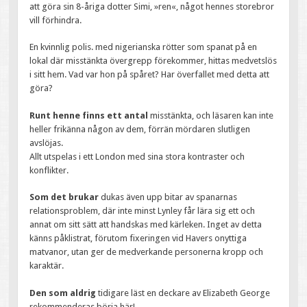
att göra sin 8-åriga dotter Simi, »ren«, något hennes storebror
vill förhindra.
En kvinnlig polis. med nigerianska rötter som spanat på en
lokal där misstänkta övergrepp förekommer, hittas medvetslös
i sitt hem. Vad var hon på spåret? Har överfallet med detta att
göra?
Runt henne finns ett antal
misstänkta, och läsaren kan inte
heller frikänna någon av dem, förrän mördaren slutligen
avslöjas.
Allt utspelas i ett London med sina stora kontraster och
konflikter.
Som det brukar
dukas även upp bitar av spanarnas
relationsproblem, där inte minst Lynley får lära sig ett och
annat om sitt sätt att handskas med kärleken. Inget av detta
känns påklistrat, förutom fixeringen vid Havers onyttiga
matvanor, utan ger de medverkande personerna kropp och
karaktär.
Den som aldrig
tidigare läst en deckare av Elizabeth George
rekommenderas börja här!