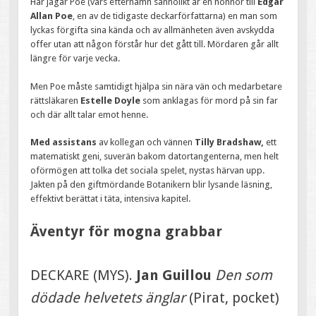
Här jagar Poe (vars efternamn sannolikt är en honnör till
Edgar
Allan Poe
, en av de tidigaste deckarförfattarna) en man som
lyckas förgifta sina kända och av allmänheten även avskydda
offer utan att någon förstår hur det gått till. Mördaren går allt
längre för varje vecka.
Men Poe måste samtidigt hjälpa sin nära vän och medarbetare
rättsläkaren
Estelle Doyle
som anklagas för mord på sin far
och där allt talar emot henne.
Med assistans
av kollegan och vännen
Tilly Bradshaw,
ett
matematiskt geni, suverän bakom datortangenterna, men helt
oförmögen att tolka det sociala spelet, nystas härvan upp.
Jakten på den giftmördande Botanikern blir lysande läsning,
effektivt berättat i täta, intensiva kapitel.
Äventyr för mogna grabbar
DECKARE (MYS).
Jan Guillou
Den som
dödade helvetets änglar
(Pirat, pocket)