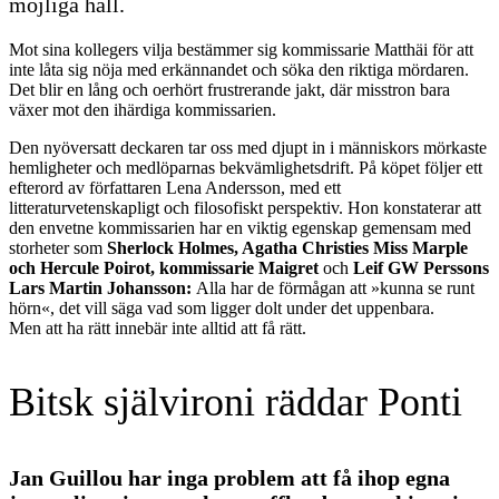
möjliga håll.
Mot sina kollegers vilja bestämmer sig kommissarie Matthäi för att
inte låta sig nöja med erkännandet och söka den riktiga mördaren.
Det blir en lång och oerhört frustrerande jakt, där misstron bara
växer mot den ihärdiga kommissarien.
Den nyöversatt deckaren tar oss med djupt in i människors mörkaste
hemligheter och medlöparnas bekvämlighetsdrift. På köpet följer ett
efterord av författaren Lena Andersson, med ett
litteraturvetenskapligt och filosofiskt perspektiv. Hon konstaterar att
den envetne kommissarien har en viktig egenskap gemensam med
storheter som
Sherlock Holmes, Agatha Christies Miss Marple
och Hercule Poirot, kommissarie Maigret
och
Leif GW Perssons
Lars Martin Johansson:
Alla har de förmågan att »kunna se runt
hörn«, det vill säga vad som ligger dolt under det uppenbara.
Men att ha rätt innebär inte alltid att få rätt.
Bitsk självironi räddar Ponti
Jan Guillou har inga problem att få ihop egna