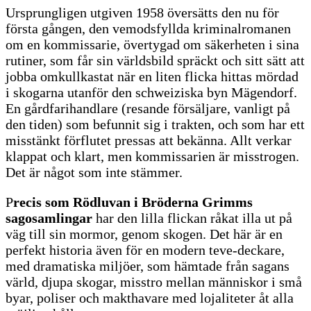
Ursprungligen utgiven 1958 översätts den nu för
första gången, den vemodsfyllda kriminalromanen
om en kommissarie, övertygad om säkerheten i sina
rutiner, som får sin världsbild spräckt och sitt sätt att
jobba omkullkastat när en liten flicka hittas mördad
i skogarna utanför den schweiziska byn Mägendorf.
En gårdfarihandlare (resande försäljare, vanligt på
den tiden) som befunnit sig i trakten, och som har ett
misstänkt förflutet pressas att bekänna. Allt verkar
klappat och klart, men kommissarien är misstrogen.
Det är något som inte stämmer.
P
recis som Rödluvan i Bröderna Grimms
sagosamlingar
har den lilla flickan råkat illa ut på
väg till sin mormor, genom skogen. Det här är en
perfekt historia även för en modern teve-deckare,
med dramatiska miljöer, som hämtade från sagans
värld, djupa skogar, misstro mellan människor i små
byar, poliser och makthavare med lojaliteter åt alla