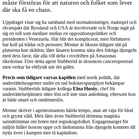
måste förstöras för att naturen och folket som lever
där ska få en chans.
Uppdraget visar sig ha samband med stormaktsintriger, maktspel och
råvarujakt där Ryssland och USA är involverade och Norge tagit på
sig en roll som medlare mellan en oppositionspolitiker och
presidenten i Venezuela. Här blir det komplicerat, men författaren
har koll på trådar och personer. Mostue är liksom tidigare tätt på
platserna han skildrar, låter läsaren komma nära den fuktiga djungeln
med dess faror, där alla vill delta i rovdriften på Amazonas
rikedomar. Före detta agent Stubberöd är dessutom canceropererad
men verkar ha elitfysik när det gäller.
Precis som tidigare varvas kapitlen
med norsk politik, där
underrättelseagenter under en rad bokstavsparaplyer bekämpar
varann. Stubberöds tidigare kollega
Elna Husöy
, chef för
underrättelsetjänsten sitter löst och inte utan anledning, eftersom hon
är både smart och omdömeslös.
Mostue skriver i agentromanens hårda tempo, utan att väja för blod
och grymt våld. Men låter även Stubberöd drömma magiska
sanndrömmar om hoten mot regnskogsfolket. Engagemanget för
miljön håller honom uppe och lärdomarna från djungeln kommer till
nytta även i kampen mot rå kapitalism.