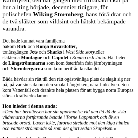
Kallmyren, den här gången med tillbakablickar på
hur allting började, decennier tidigare, för
polischefen
Wiking Stormberg
, hans föräldrar och
de två släkter som vildsint och hätskt bekämpade
varandra.
Det hade kunnat vara familjerna
bakom
Birk
och
Ronja
Rövardotter
,
tonårsgängen
Jets
och
Sharks
i
West Side story,
eller
släkterna
Montague
och
Capulet
i
Romeo och Julia.
Här heter
de
Långströmmarna
som kom österifrån från järnbrytningen
och
Stormbergarna
som kom nerifrån kustlandet.
Båda hävdar sin rätt till den rätt ogästvänliga plats de slagit sig ner
på, på var sin sida om den smala Långviken, nära Luleälven. Sen
kom Vattenfall och dränkte hela platsen för att bygga norra Europas
största kraftverksdamm.
Hon inleder i denna anda:
»
Den här berättelsen har sin upprinnelse vid den tid då de sista
vildrenarna fortfarande betade i Torne Lappmark och älven
brusade orörd. Laxen lekte, furorna stretade mot den låga himlen
och vattnet strömmade så som det gjort sedan Skapelsen.«