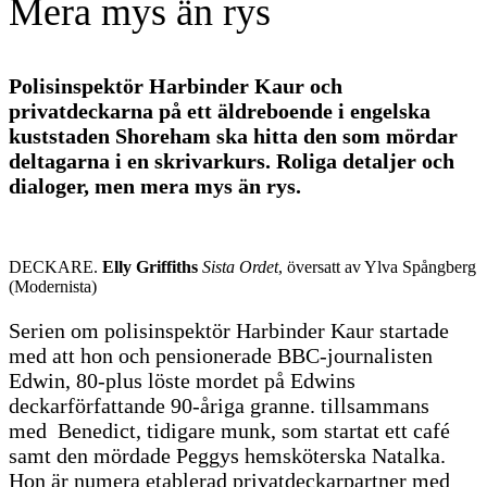
Mera mys än rys
Polisinspektör Harbinder Kaur och
privatdeckarna på ett äldreboende i engelska
kuststaden Shoreham ska hitta den som mördar
deltagarna i en skrivarkurs. Roliga detaljer och
dialoger, men mera mys än rys.
DECKARE.
Elly Griffiths
Sista Ordet
, översatt av Ylva Spångberg
(Modernista)
Serien om polisinspektör Harbinder Kaur startade
med att hon och pensionerade BBC-journalisten
Edwin, 80-plus löste mordet på Edwins
deckarförfattande 90-åriga granne. tillsammans
med Benedict, tidigare munk, som startat ett café
samt den mördade Peggys hemsköterska Natalka.
Hon är numera etablerad privatdeckarpartner med