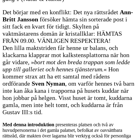
Det börjar med en konflikt: Det nya rättsrådet
Ann-
Britt Jansson
försöker hämta sin sorterade post i
sitt fack en kvart för tidigt. Skylten på
vaktmästarens domän är kristallklar: HÄMTAS
FRÅN 09.00. VÄNLIGEN RESPEKTERA!
Den lilla maktstriden får henne ur balans, och
klackarna klapprar mot kalkstensplattorna när hon
går vidare, »
bort mot den breda trappan som ledde
upp till galleriet och hennes tjänsterum.
« Hon
kommer strax att ha ett samtal med rådens
ordförande
Sven Nyman
, om varför hennes två barn
inte kan åka kana i trapporna på husets kuddar när
hon jobbar på helgen. Visst huset är tomt, kuddarna
gamla, men inte helt tomt, och kuddarna är från
Gustav III:s tid.
Med denna introduktion
presenteras platsen och två av
huvudpersonerna i det gamla palatset, befolkat av oavsättbara
rättsråd, där makten över lagarna blir verktyg också för personliga