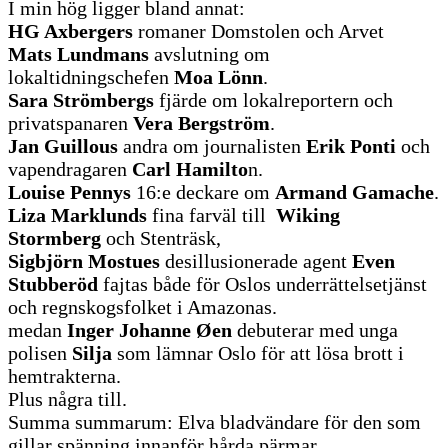
I min hög ligger bland annat:
HG Axbergers
romaner Domstolen och Arvet
Mats Lundmans
avslutning om
lokaltidningschefen
Moa Lönn
.
Sara Strömbergs
fjärde om lokalreportern och
privatspanaren
Vera Bergström
.
Jan Guillous
andra om journalisten
Erik Ponti
och
vapendragaren
Carl Hamilto
n.
Louise Pennys
16:e deckare om
Armand Gamache
.
Liza Marklunds
fina farväl till
Wiking
Stormberg
och Stenträsk,
Sigbjörn Mostues
desillusionerade agent
Even
Stubberöd
fajtas både för Oslos underrättelsetjänst
och regnskogsfolket i Amazonas.
medan
Inger Johanne Øen
debuterar med unga
polisen
Silja
som lämnar Oslo för att lösa brott i
hemtrakterna.
Plus några till.
Summa summarum: Elva bladvändare för den som
gillar spänning innanför hårda pärmar.