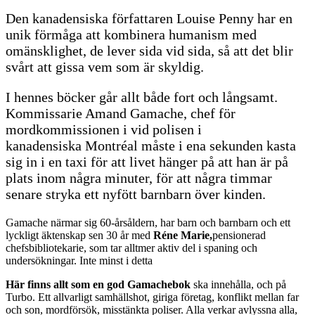
Den kanadensiska författaren Louise Penny har en
unik förmåga att kombinera humanism med
omänsklighet, de lever sida vid sida, så att det blir
svårt att gissa vem som är skyldig.
I hennes böcker går allt både fort och långsamt.
Kommissarie Amand Gamache, chef för
mordkommissionen i vid polisen i
kanadensiska Montréal måste i ena sekunden kasta
sig in i en taxi för att livet hänger på att han är på
plats inom några minuter, för att några timmar
senare stryka ett nyfött barnbarn över kinden.
Gamache närmar sig 60-årsåldern, har barn och barnbarn och ett
lyckligt äktenskap sen 30 år med
Réne Marie,
pensionerad
chefsbibliotekarie, som tar alltmer aktiv del i spaning och
undersökningar. Inte minst i detta
Här finns allt som en god Gamachebok
ska innehålla, och på
Turbo. Ett allvarligt samhällshot, giriga företag, konflikt mellan far
och son, mordförsök, misstänkta poliser. Alla verkar avlyssna alla,