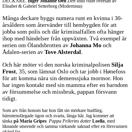
DECKARE.
Inger Johanne Øen
Den sista vilan
översatt av
Elisabet & Gabriel Setterborg (Modernista)
Många deckare byggs numera runt en kvinna i 30-
årsåldern som återvänder till hembygden för att
jobba som polis och där kriminalfallen ofta hänger
ihop med händelser från uppväxten. Två exempel är
serien om Ölandsbrotten av
Johanna Mo
och
Ådalen-serien av
Tove Alsterdal
.
Och här möter vi den norska kriminalpolisen
Silja
Frost
, 35, som lämnat Oslo och tar jobb i Hønefoss
för att komma nära sin demenssjuka mormor. Hon
har ingen kontakt med sin mamma efter en barndom
av försummelse och missbruk, pappan försvann
tidigt.
Som arv från honom har hon fått sin mörkare hudfärg,
bärnstensfärgade ögon och svarta, långa hår. Jag kommer att
tänka
på Maria Gripes
Pappa Pellerins dotter
Loella
, med
liknande utseende och samma värkande saknad efter en försvunnen
okänd far.