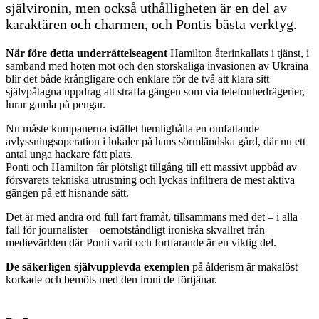
självironin, men också uthålligheten är en del av
karaktären och charmen, och Pontis bästa verktyg.
När före detta underrättelseagent
Hamilton återinkallats i tjänst, i
samband med hoten mot och den storskaliga invasionen av Ukraina
blir det både krångligare och enklare för de två att klara sitt
självpåtagna uppdrag att straffa gängen som via telefonbedrägerier,
lurar gamla på pengar.
Nu måste kumpanerna istället hemlighålla en omfattande
avlyssningsoperation i lokaler på hans sörmländska gård, där nu ett
antal unga hackare fått plats.
Ponti och Hamilton får plötsligt tillgång till ett massivt uppbåd av
försvarets tekniska utrustning och lyckas infiltrera de mest aktiva
gängen på ett hisnande sätt.
Det är med andra ord full fart framåt, tillsammans med det – i alla
fall för journalister – oemotståndligt ironiska skvallret från
medievärlden där Ponti varit och fortfarande är en viktig del.
De säkerligen självupplevda exemplen
på ålderism är makalöst
korkade och bemöts med den ironi de förtjänar.