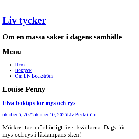
Liv tycker
Om en massa saker i dagens samhälle
Menu
Skip
Hem
to
Boktyck
content
Om Liv Beckström
Louise Penny
Elva boktips för mys och rys
oktober 5, 2025
oktober 10, 2025
Liv Beckström
Mörkret tar obönhörligt över kvällarna. Dags för
mys och rys i läslampans sken!