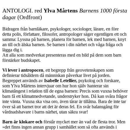
ANTOLOGI. red
Ylva Mårtens
Barnens 1000 första
daga
r (Ordfront)
Bidragen från barnläkare, psykologer, sociologer, lärare, en före
detta polis, författare, filosofer, antropologer säger egentligen ett och
samma: Lyssna på barnen, planera för barnen, lek med barnen, knyt
an till och älska barnen. Se barnen i din närhet och våga fråga och
lägga dig i.
Att alla som medverkat presenteras med en bild på dem som barn
förstärker budskapet.
Vi lever i antropocen
, ett begrepp från geovetenskapen som
definierar tidsåldern då människan påverkar livet på jorden.
Begreppet används av
Isabelle Letellier,
psykolog och forskare,
som Ylva Mårtens intervjuar om hur hon själv hanterar sin
klimatångest i relation till de egna barnen: Precis som vuxna behöver
barn få ett klimatmedvetande, understryker hon. Då kan svåra frågor
inte vänta. Vuxna ska visa oro, även tårar är tillåtna. Bara de inte tar
över så att barnet tror att det är deras fel. En svår balansgång för
vårdnadshavare i barns närhet, utan säkra svar!
Barn är klokare och
förstår mycket mer än vad de flesta tror. Men
»det finns ingen annan grupp i samhället som så ofta används i