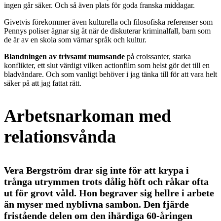
ingen går säker. Och så även plats för goda franska middagar.
Givetvis förekommer även kulturella och filosofiska referenser som
Pennys poliser ägnar sig åt när de diskuterar kriminalfall, barn som
de är av en skola som värnar språk och kultur.
Blandningen av trivsamt mumsande
på croissanter, starka
konflikter, ett slut värdigt vilken actionfilm som helst gör det till en
bladvändare. Och som vanligt behöver i jag tänka till för att vara helt
säker på att jag fattat rätt.
Arbetsnarkoman med
relationsvånda
Vera Bergström drar sig inte för att krypa i
trånga utrymmen trots dålig höft och råkar ofta
ut för grovt våld. Hon begraver sig hellre i arbete
än myser med nyblivna sambon. Den fjärde
fristående delen om den ihärdiga 60-åringen