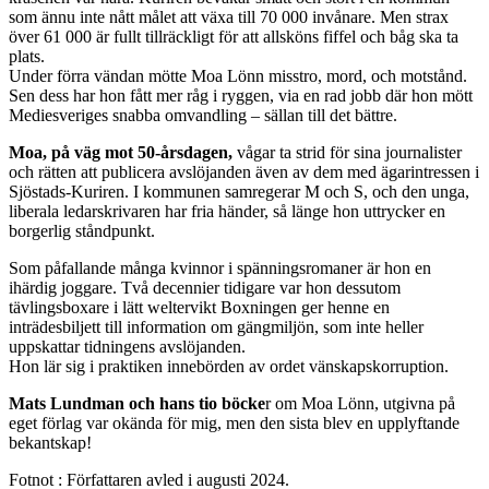
som ännu inte nått målet att växa till 70 000 invånare. Men strax
över 61 000 är fullt tillräckligt för att allsköns fiffel och båg ska ta
plats.
Under förra vändan mötte Moa Lönn misstro, mord, och motstånd.
Sen dess har hon fått mer råg i ryggen, via en rad jobb där hon mött
Mediesveriges snabba omvandling – sällan till det bättre.
Moa, på väg mot 50-årsdagen,
vågar ta strid för sina journalister
och rätten att publicera avslöjanden även av dem med ägarintressen i
Sjöstads-Kuriren. I kommunen samregerar M och S, och den unga,
liberala ledarskrivaren har fria händer, så länge hon uttrycker en
borgerlig ståndpunkt.
Som påfallande många kvinnor i spänningsromaner är hon en
ihärdig joggare. Två decennier tidigare var hon dessutom
tävlingsboxare i lätt weltervikt Boxningen ger henne en
inträdesbiljett till information om gängmiljön, som inte heller
uppskattar tidningens avslöjanden.
Hon lär sig i praktiken innebörden av ordet vänskapskorruption.
Mats Lundman och hans tio böcke
r om Moa Lönn, utgivna på
eget förlag var okända för mig, men den sista blev en upplyftande
bekantskap!
Fotnot : Författaren avled i augusti 2024.