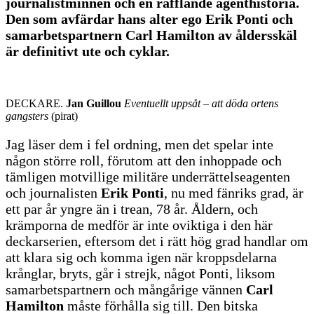
journalistminnen och en rafflande agenthistoria.
Den som avfärdar hans alter ego Erik Ponti och
samarbetspartnern Carl Hamilton av åldersskäl
är definitivt ute och cyklar.
DECKARE.
Jan Guillou
Eventuellt uppsåt
– att döda ortens
gangsters
(pirat)
Jag läser dem i fel ordning, men det spelar inte
någon större roll, förutom att den inhoppade och
tämligen motvillige militäre underrättelseagenten
och journalisten
Erik Ponti
, nu med fänriks grad, är
ett par år yngre än i trean, 78 år. Åldern, och
krämporna de medför är inte oviktiga i den här
deckarserien, eftersom det i rätt hög grad handlar om
att klara sig och komma igen när kroppsdelarna
krånglar, bryts, går i strejk, något Ponti, liksom
samarbetspartnern och mångårige vännen
Carl
Hamilton
måste förhålla sig till. Den bitska