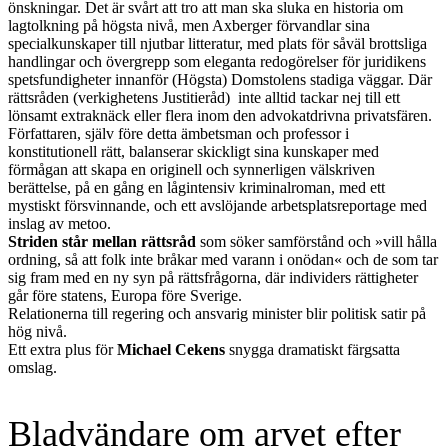
önskningar. Det är svårt att tro att man ska sluka en historia om
lagtolkning på högsta nivå, men Axberger förvandlar sina
specialkunskaper till njutbar litteratur, med plats för såväl brottsliga
handlingar och övergrepp som eleganta redogörelser för juridikens
spetsfundigheter innanför (Högsta) Domstolens stadiga väggar. Där
rättsråden (verkighetens Justitieråd) inte alltid tackar nej till ett
lönsamt extraknäck eller flera inom den advokatdrivna privatsfären.
Författaren, själv före detta ämbetsman och professor i
konstitutionell rätt, balanserar skickligt sina kunskaper med
förmågan att skapa en originell och synnerligen välskriven
berättelse, på en gång en lågintensiv kriminalroman, med ett
mystiskt försvinnande, och ett avslöjande arbetsplatsreportage med
inslag av metoo.
Striden står mellan rättsråd
som söker samförstånd och »vill hålla
ordning, så att folk inte bråkar med varann i onödan« och de som tar
sig fram med en ny syn på rättsfrågorna, där individers rättigheter
går före statens, Europa före Sverige.
Relationerna till regering och ansvarig minister blir politisk satir på
hög nivå.
Ett extra plus för
Michael Cekens
snygga dramatiskt färgsatta
omslag.
Bladvändare om arvet efter