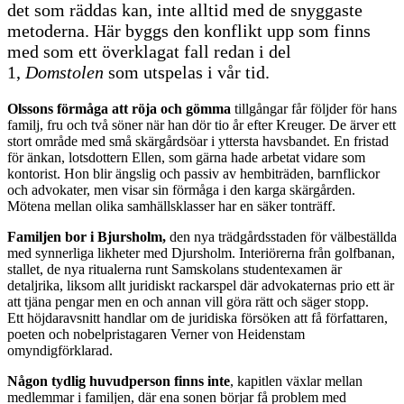
det som räddas kan, inte alltid med de snyggaste
metoderna. Här byggs den konflikt upp som finns
med som ett överklagat fall redan i del
1,
Domstolen
som utspelas i vår tid.
Olssons förmåga att röja och gömma
tillgångar får följder för hans
familj, fru och två söner när han dör tio år efter Kreuger. De ärver ett
stort område med små skärgårdsöar i yttersta havsbandet. En fristad
för änkan, lotsdottern Ellen, som gärna hade arbetat vidare som
kontorist. Hon blir ängslig och passiv av hembiträden, barnflickor
och advokater, men visar sin förmåga i den karga skärgården.
Mötena mellan olika samhällsklasser har en säker tonträff.
Familjen bor i Bjursholm,
den nya trädgårdsstaden för välbeställda
med synnerliga likheter med Djursholm. Interiörerna från golfbanan,
stallet, de nya ritualerna runt Samskolans studentexamen är
detaljrika, liksom allt juridiskt rackarspel där advokaternas prio ett är
att tjäna pengar men en och annan vill göra rätt och säger stopp.
Ett höjdaravsnitt handlar om de juridiska försöken att få författaren,
poeten och nobelpristagaren Verner von Heidenstam
omyndigförklarad.
Någon tydlig huvudperson finns inte
, kapitlen växlar mellan
medlemmar i familjen, där ena sonen börjar få problem med