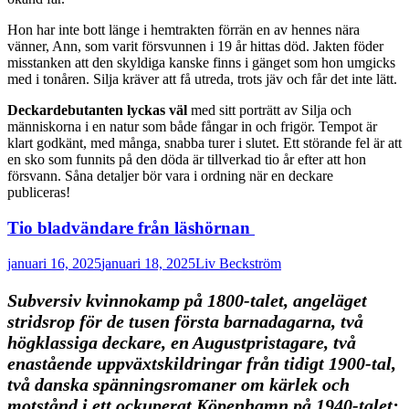
Hon har inte bott länge i hemtrakten förrän en av hennes nära
vänner, Ann, som varit försvunnen i 19 år hittas död. Jakten föder
misstanken att den skyldiga kanske finns i gänget som hon umgicks
med i tonåren. Silja kräver att få utreda, trots jäv och får det inte lätt.
Deckardebutanten lyckas väl
med sitt porträtt av Silja och
människorna i en natur som både fångar in och frigör. Tempot är
klart godkänt, med många, snabba turer i slutet. Ett störande fel är att
en sko som funnits på den döda är tillverkad tio år efter att hon
försvann. Såna detaljer bör vara i ordning när en deckare
publiceras!
Tio bladvändare från läshörnan
januari 16, 2025
januari 18, 2025
Liv Beckström
Subversiv kvinnokamp på 1800-talet, angeläget
stridsrop för de tusen första barnadagarna, två
högklassiga deckare, en Augustpristagare, två
enastående uppväxtskildringar från tidigt 1900-tal,
två danska spänningsromaner om kärlek och
motstånd i ett ockuperat Köpenhamn på 1940-talet: