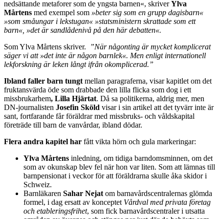
nedsättande metaforer som de yngsta barnen«, skriver
Ylva
Mårtens
med exempel som
»beter sig som en grupp dagisbarn«
»som småungar i lekstugan« »statsministern skrattade som ett
barn«, »det är sandlådenivå på den här debatten«.
Som Ylva Mårtens skriver.
”När någonting är mycket komplicerat
säger vi att »det inte är någon barnlek«. Men enligt internationell
lekforskning är leken långt ifrån okomplicerad.”
Ibland faller barn tungt
mellan paragraferna, visar kapitlet om det
fruktansvärda öde som drabbade den lilla flicka som dog i ett
missbrukarhem
, Lilla Hjärtat
. Då sa politikerna, aldrig mer, men
DN-journalisten
Josefin Sköld
visar i sin artikel att det tyvärr inte är
sant, fortfarande får föräldrar med missbruks- och våldskapital
företräde till barn de vanvårdar, ibland dödar.
Flera andra kapitel har
fått vikta hörn och gula markeringar:
Ylva Mårtens
inledning, om tidiga barndomsminnen, om det
som av okunskap blev fel när hon var liten. Som att lämnas till
barnpensionat i veckor för att föräldrarna skulle åka skidor i
Schweiz.
Barnläkaren
Sahar Nejat
om barnavårdscentralernas glömda
formel, i dag ersatt av konceptet
Vårdval med privata företag
och etableringsfrihet
, som fick barnavårdscentraler i utsatta