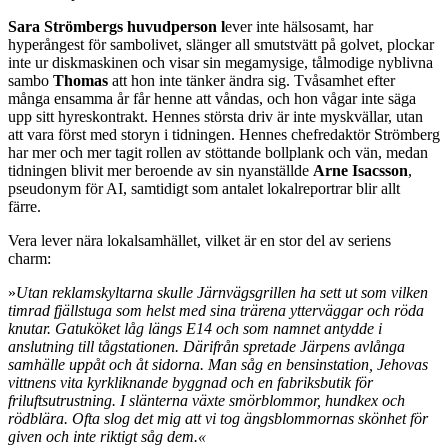
Sara Strömbergs huvudperson l
ever inte hälsosamt, har
hyperångest för sambolivet, slänger all smutstvätt på golvet, plockar
inte ur diskmaskinen och visar sin megamysige, tålmodige nyblivna
sambo
Thomas
att hon inte tänker ändra sig. Tvåsamhet efter
många ensamma år får henne att våndas, och hon vågar inte säga
upp sitt hyreskontrakt. Hennes största driv är inte myskvällar, utan
att vara först med storyn i tidningen. Hennes chefredaktör Strömberg
har mer och mer tagit rollen av stöttande bollplank och vän, medan
tidningen blivit mer beroende av sin nyanställde
Arne Isacsson
,
pseudonym för AI, samtidigt som antalet lokalreportrar blir allt
färre.
Vera lever nära lokalsamhället, vilket är en stor del av seriens
charm:
»
Utan reklamskyltarna skulle Järnvägsgrillen ha sett ut som vilken
timrad fjällstuga som helst med sina trärena ytterväggar och röda
knutar. Gatuköket låg längs E14 och som namnet
antydde i
anslutning till tågstationen. Därifrån spretade Järpens avlånga
samhälle uppåt och åt sidorna. Man såg en bensinstation, Jehovas
vittnens vita kyrkliknande byggnad och en fabriksbutik för
friluftsutrustning. I slänterna växte smörblommor, hundkex
och
rödblära. Ofta slog det mig att vi tog ängsblommornas skönhet för
given och inte riktigt såg dem.«