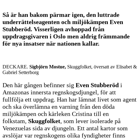
Så är han bakom pärmar igen, den luttrade
underrättelseagenten och miljökämpen Even
Stubberöd. Visserligen avhoppad från
uppdragsgivaren i Oslo men aldrig främmande
för nya insatser när nationen kallar.
DECKARE.
Sigbjörn Mostue,
Skuggfolket, översatt av Elisabet &
Gabriel Setterborg
Den här gången befinner sig
Even Stubberöd
i
Amazonas innersta regnskogsdjungel, för att
fullfölja ett uppdrag. Han har lämnat livet som agent
och ska överlämna en varning från den döda
miljökämpen och kärleken Cristina till en
folkstam,
Skuggfolket
, som lever isolerade på
Venezuelas sida av djungeln. Ett antal kartor som
avslöjar var regnskogens olika fyndigheter finns