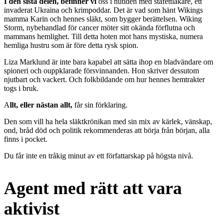
I den sista delen, befinner vi
oss i nutiden med stafettläkare, ett
invaderat Ukraina och krimpoddar. Det är vad som hänt Wikings
mamma Karin och hennes släkt, som bygger berättelsen. Wiking
Storm, nybehandlad för cancer möter sitt okända förflutna och
mammans hemlighet. Till detta hoten mot hans mystiska, numera
hemliga hustru som är före detta rysk spion.
Liza Marklund är inte bara kapabel att sätta ihop en bladvändare om
spioneri och ouppklarade försvinnanden. Hon skriver dessutom
njutbart och vackert. Och folkbildande om hur hennes hemtrakter
togs i bruk.
A
llt, eller nästan allt,
får sin förklaring.
Den som vill ha hela släktkrönikan med sin mix av kärlek, vänskap,
ond, bråd död och politik rekommenderas att börja från början, alla
finns i pocket.
Du får inte en tråkig minut av ett författarskap på högsta nivå.
Agent med rätt att vara
aktivist