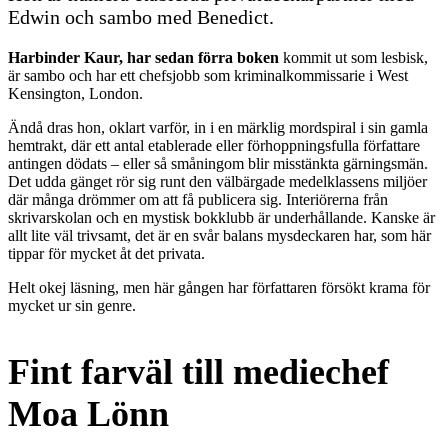
Edwin och sambo med Benedict.
Harbinder Kaur, har sedan förra boken
kommit ut som lesbisk,
är sambo och har ett chefsjobb som kriminalkommissarie i West
Kensington, London.
Ändå dras hon, oklart varför, in i en märklig mordspiral i sin gamla
hemtrakt, där ett antal etablerade eller förhoppningsfulla författare
antingen dödats – eller så småningom blir misstänkta gärningsmän.
Det udda gänget rör sig runt den välbärgade medelklassens miljöer
där många drömmer om att få publicera sig. Interiörerna från
skrivarskolan och en mystisk bokklubb är underhållande. Kanske är
allt lite väl trivsamt, det är en svår balans mysdeckaren har, som här
tippar för mycket åt det privata.
Helt okej läsning, men här gången har författaren försökt krama för
mycket ur sin genre.
Fint farväl till mediechef
Moa Lönn