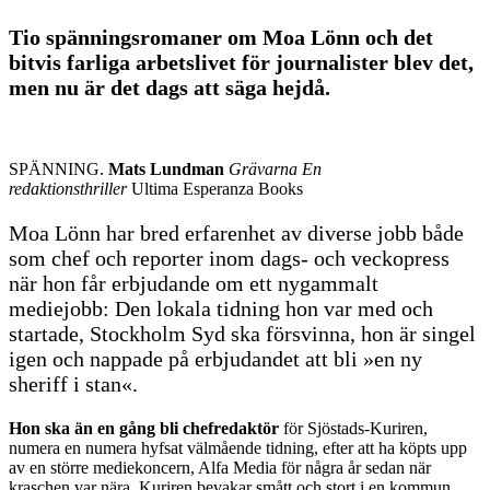
Tio spänningsromaner om Moa Lönn och det
bitvis farliga arbetslivet för journalister blev det,
men nu är det dags att säga hejdå.
SPÄNNING.
Mats Lundman
Grävarna En
redaktionsthriller
Ultima Esperanza Books
Moa Lönn har bred erfarenhet av diverse jobb både
som chef och reporter inom dags- och veckopress
när hon får erbjudande om ett nygammalt
mediejobb: Den lokala tidning hon var med och
startade, Stockholm Syd ska försvinna, hon är singel
igen och nappade på erbjudandet att bli »en ny
sheriff i stan«.
Hon ska än en gång bli chefredaktör
för Sjöstads-Kuriren,
numera en numera hyfsat välmående tidning, efter att ha köpts upp
av en större mediekoncern, Alfa Media för några år sedan när
kraschen var nära. Kuriren bevakar smått och stort i en kommun