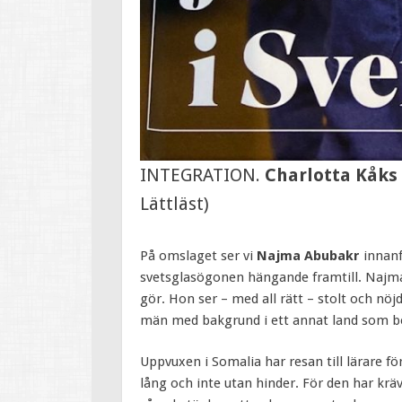
INTEGRATION.
Charlotta Kåk
Lättläst)
På omslaget ser vi
Najma Abubakr
innanf
svetsglasögonen hängande framtill. Najma 
gör. Hon ser – med all rätt – stolt och nöj
män med bakgrund i ett annat land som ber
Uppvuxen i Somalia har resan till lärare f
lång och inte utan hinder. För den har kr