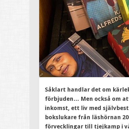
Såklart handlar det om kärlek,
förbjuden… Men också om att 
inkomst, ett liv med självbes
bokslukare från läshörnan 20
förvecklingar till tjejkamp i 