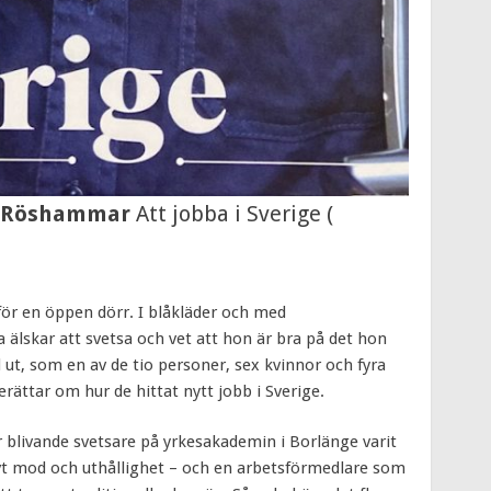
s Röshammar
Att jobba i Sverige (
ör en öppen dörr. I blåkläder och med
älskar att svetsa och vet att hon är bra på det hon
d ut, som en av de tio personer, sex kvinnor och fyra
ättar om hur de hittat nytt jobb i Sverige.
ör blivande svetsare på yrkesakademin i Borlänge varit
ävt mod och uthållighet – och en arbetsförmedlare som