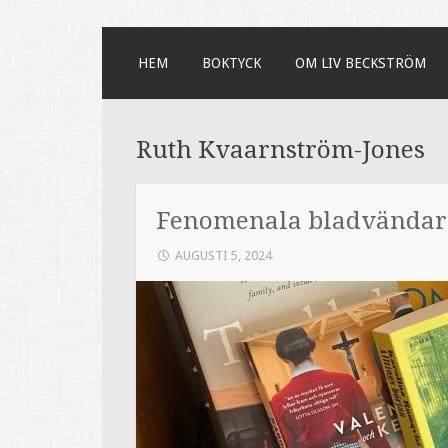
SKIP
HEM
BOKTYCK
OM LIV BECKSTRÖM
TO
CONTENT
Ruth Kvaarnström-Jones
Fenomenala bladvändare
AUGUSTI 5, 2024