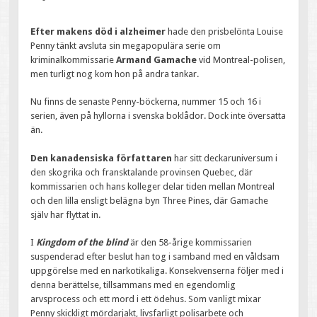
Efter makens död i alzheimer
hade den prisbelönta Louise
Penny tänkt avsluta sin megapopulära serie om
kriminalkommissarie
Armand Gamache
vid Montreal-polisen,
men turligt nog kom hon på andra tankar.
Nu finns de senaste Penny-böckerna, nummer 15 och 16 i
serien, även på hyllorna i svenska boklådor. Dock inte översatta
än.
Den kanadensiska författaren
har sitt deckaruniversum i
den skogrika och fransktalande provinsen Quebec, där
kommissarien och hans kolleger delar tiden mellan Montreal
och den lilla ensligt belägna byn Three Pines, där Gamache
själv har flyttat in.
I
Kingdom of the blind
är den 58-årige kommissarien
suspenderad efter beslut han tog i samband med en våldsam
uppgörelse med en narkotikaliga. Konsekvenserna följer med i
denna berättelse, tillsammans med en egendomlig
arvsprocess och ett mord i ett ödehus. Som vanligt mixar
Penny skickligt mördarjakt, livsfarligt polisarbete och