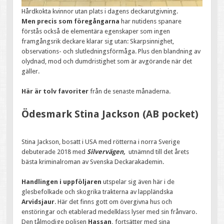
Hårdkokta kvinnor utan plats i dagens deckarutgivning.
Men precis som föregångarna
har nutidens spanare
förstås också de elementära egenskaper som ingen
framgångsrik deckare klarar sig utan: Skarpsinnighet,
observations- och slutledningsförmåga. Plus den blandning av
olydnad, mod och dumdristighet som är avgörande när det
gäller.
Här är tolv favoriter
från de senaste månaderna.
Ödesmark Stina Jackson (AB pocket)
Stina Jackson, bosatt i USA med rötterna i norra Sverige
debuterade 2018 med
Silvervägen,
utnämnd till det årets
bästa kriminalroman av Svenska Deckarakademin.
Handlingen i uppföljaren
utspelar sig även här i de
glesbefolkade och skogrika trakterna av lappländska
Arvidsjaur
. Här det finns gott om övergivna hus och
enstöringar och etablerad medelklass lyser med sin frånvaro.
Den tålmodige polisen
Hassan,
fortsätter med sina