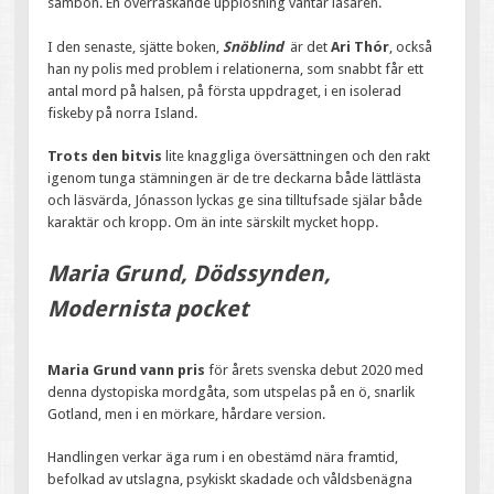
sambon. En överraskande upplösning väntar läsaren.
I den senaste, sjätte boken,
Snöblind
är det
Ari Thór
, också
han ny polis med problem i relationerna, som snabbt får ett
antal mord på halsen, på första uppdraget, i en isolerad
fiskeby på norra Island.
Trots den bitvis
lite knaggliga översättningen och den rakt
igenom tunga stämningen är de tre deckarna både lättlästa
och läsvärda, Jónasson lyckas ge sina tilltufsade själar både
karaktär och kropp. Om än inte särskilt mycket hopp.
Maria Grund, Dödssynden,
Modernista pocket
Maria Grund vann pris
för årets svenska debut 2020 med
denna dystopiska mordgåta, som utspelas på en ö, snarlik
Gotland, men i en mörkare, hårdare version.
Handlingen verkar äga rum i en obestämd nära framtid,
befolkad av utslagna, psykiskt skadade och våldsbenägna