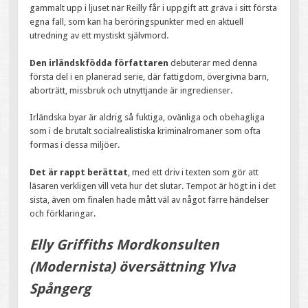
gammalt upp i ljuset när Reilly får i uppgift att gräva i sitt första
egna fall, som kan ha beröringspunkter med en aktuell
utredning av ett mystiskt självmord.
Den irländskfödda författaren
debuterar med denna
första del i en planerad serie, där fattigdom, övergivna barn,
aborträtt, missbruk och utnyttjande är ingredienser.
Irländska byar är aldrig så fuktiga, ovänliga och obehagliga
som i de brutalt socialrealistiska kriminalromaner som ofta
formas i dessa miljöer.
Det är rappt berättat
, med ett driv i texten som gör att
läsaren verkligen vill veta hur det slutar. Tempot är högt in i det
sista, även om finalen hade mått väl av något färre händelser
och förklaringar.
Elly Griffiths Mordkonsulten
(Modernista) översättning Ylva
Spångerg