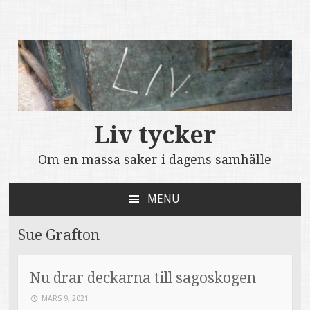
Liv tycker
Om en massa saker i dagens samhälle
MENU
SKIP
TO
Sue Grafton
CONTENT
Nu drar deckarna till sagoskogen
MARS 9, 2021