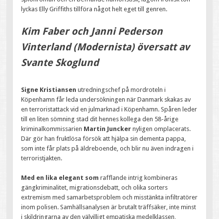
lyckas Elly Griffiths tillföra något helt eget till genren.
Kim Faber och Janni Pederson
Vinterland (Modernista) översatt av
Svante Skoglund
Signe Kristiansen
utredningschef på mordroteln i
Köpenhamn får leda undersökningen när Danmark skakas av
en terroristattack vid en julmarknad i Köpenhamn. Spåren leder
till en liten sömning stad dit hennes kollega den 58-årige
kriminalkommissarien
Martin Juncker
nyligen omplacerats.
Där gör han fruktlösa försök att hjälpa sin dementa pappa,
som inte får plats på äldreboende, och blir nu även indragen i
terroristjakten.
Med en lika elegant som
rafflande intrig kombineras
gängkriminalitet, migrationsdebatt, och olika sorters
extremism med samarbetsproblem och misstänkta infiltratörer
inom polisen. Samhällsanalysen är brutalt träffsäker, inte minst
i skildringarna av den välvilligt empatiska medelklassen,