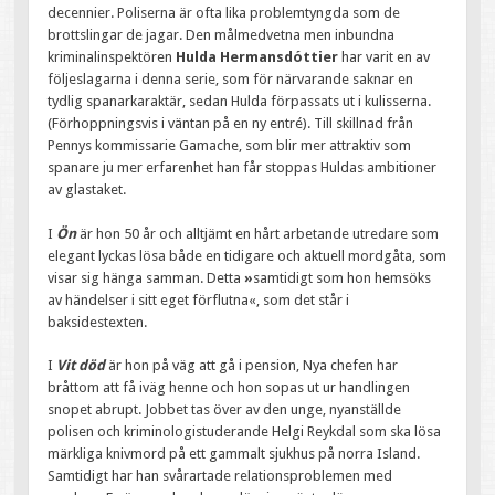
decennier. Poliserna är ofta lika problemtyngda som de
brottslingar de jagar. Den målmedvetna men inbundna
kriminalinspektören
Hulda Hermansdóttier
har varit en av
följeslagarna i denna serie, som för närvarande saknar en
tydlig spanarkaraktär, sedan Hulda förpassats ut i kulisserna.
(Förhoppningsvis i väntan på en ny entré). Till skillnad från
Pennys kommissarie Gamache, som blir mer attraktiv som
spanare ju mer erfarenhet han får stoppas Huldas ambitioner
av glastaket.
I
Ön
är hon 50 år och alltjämt en hårt arbetande utredare som
elegant lyckas lösa både en tidigare och aktuell mordgåta, som
visar sig hänga samman. Detta
»
samtidigt som hon hemsöks
av händelser i sitt eget förflutna«, som det står i
baksidestexten.
I
Vit död
är hon på väg att gå i pension, Nya chefen har
bråttom att få iväg henne och hon sopas ut ur handlingen
snopet abrupt. Jobbet tas över av den unge, nyanställde
polisen och kriminologistuderande Helgi Reykdal som ska lösa
märkliga knivmord på ett gammalt sjukhus på norra Island.
Samtidigt har han svårartade relationsproblemen med