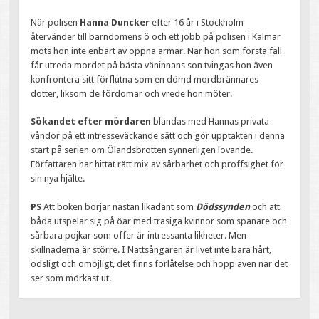
När polisen
Hanna Duncker
efter 16 år i Stockholm
återvänder till barndomens ö och ett jobb på polisen i Kalmar
möts hon inte enbart av öppna armar. När hon som första fall
får utreda mordet på bästa väninnans son tvingas hon även
konfrontera sitt förflutna som en dömd mordbrännares
dotter, liksom de fördomar och vrede hon möter.
Sökandet efter mördaren
blandas med Hannas privata
våndor på ett intresseväckande sätt och gör upptakten i denna
start på serien om Ölandsbrotten synnerligen lovande.
Författaren har hittat rätt mix av sårbarhet och proffsighet för
sin nya hjälte.
PS
Att boken börjar nästan likadant som
Dödssynden
och att
båda utspelar sig på öar med trasiga kvinnor som spanare och
sårbara pojkar som offer är intressanta likheter. Men
skillnaderna är större. I Nattsångaren är livet inte bara hårt,
ödsligt och omöjligt, det finns förlåtelse och hopp även när det
ser som mörkast ut.