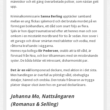
människor och ett gäng överarbetade poliser, som nästan gett
upp.
Kriminalkommissarie
Sanna Berling
upptäcker samband
mellan en ung flickas självmord och det brutala mordet på en
förmögen bokhandlare, ett dåd som snart följs av flera.
Själv är hon djupt traumatiserad efter att hennes man och son
omkom i en misstänkt mordbrand för tio år sedan. Hon sover i
ett garage och dövar smärtan med tabletter och vodka, med
råttorna krafsande i väggarna.
Hennes nya kollega
Eir Pedersen
, snabb att ta till våld, är
förvisad från Noa, och bor tillsammans med sin missbrukande
syster. De båda bildar ett intressant, disharmoniskt par.
Det är en väl
komponerad deckare, med aktion in i det sista.
Men handlingen är överfull av plötsligt våld, obehagliga
detaljer, hämnd och ondska. Den totala frånvaron av trygga
platser skapar olust även hos en garvad deckarläsare.
Johanna Mo, Nattsångaren
(Romanus & Selling)