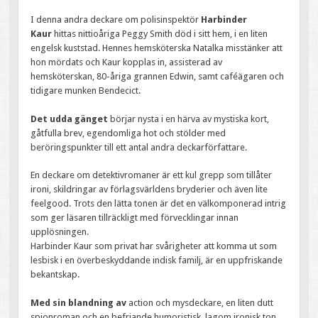
I denna andra deckare om polisinspektör
Harbinder
Kaur
hittas nittioåriga Peggy Smith död i sitt hem, i en liten
engelsk kuststad. Hennes hemsköterska Natalka misstänker att
hon mördats och Kaur kopplas in, assisterad av
hemsköterskan, 80-åriga grannen Edwin, samt caféägaren och
tidigare munken Bendecict.
Det udda gänget
börjar nysta i en härva av mystiska kort,
gåtfulla brev, egendomliga hot och stölder med
beröringspunkter till ett antal andra deckarförfattare.
En deckare om detektivromaner är ett kul grepp som tillåter
ironi, skildringar av förlagsvärldens bryderier och även lite
feelgood. Trots den lätta tonen är det en välkomponerad intrig
som ger läsaren tillräckligt med förvecklingar innan
upplösningen.
Harbinder Kaur som privat har svårigheter att komma ut som
lesbisk i en överbeskyddande indisk familj, är en uppfriskande
bekantskap.
Med sin blandning av
action och mysdeckare, en liten dutt
spionroman och en befriande humoristisk, lagom ironisk ton