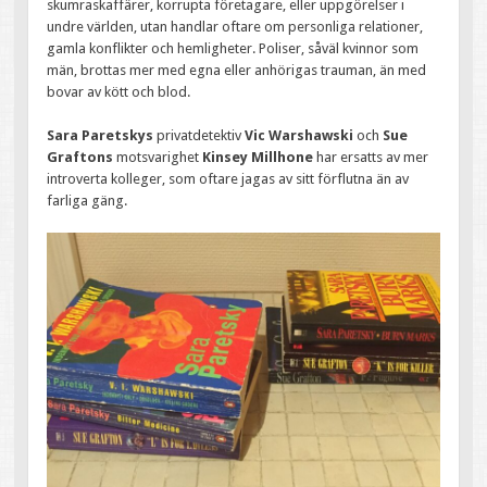
skumraskaffärer, korrupta företagare, eller uppgörelser i
undre världen, utan handlar oftare om personliga relationer,
gamla konflikter och hemligheter. Poliser, såväl kvinnor som
män, brottas mer med egna eller anhörigas trauman, än med
bovar av kött och blod.
Sara Paretskys
privatdetektiv
Vic Warshawski
och
Sue
Graftons
motsvarighet
Kinsey Millhone
har ersatts av mer
introverta kolleger, som oftare jagas av sitt förflutna än av
farliga gäng.