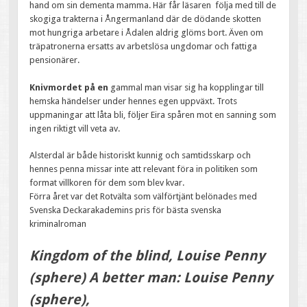
hand om sin dementa mamma. Här får läsaren följa med till de
skogiga trakterna i Ångermanland där de dödande skotten
mot hungriga arbetare i Ådalen aldrig glöms bort. Även om
träpatronerna ersatts av arbetslösa ungdomar och fattiga
pensionärer.
Knivmordet på en
gammal man visar sig ha kopplingar till
hemska händelser under hennes egen uppväxt. Trots
uppmaningar att låta bli, följer Eira spåren mot en sanning som
ingen riktigt vill veta av.
Alsterdal är både historiskt kunnig och samtidsskarp och
hennes penna missar inte att relevant föra in politiken som
format villkoren för dem som blev kvar.
Förra året var det Rotvälta som välförtjänt belönades med
Svenska Deckarakademins pris för bästa svenska
kriminalroman
Kingdom of the blind, Louise Penny
(sphere) A better man: Louise Penny
(sphere),