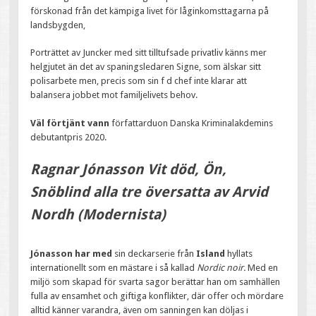
förskonad från det kämpiga livet för låginkomsttagarna på
landsbygden,
Porträttet av Juncker med sitt tilltufsade privatliv känns mer
helgjutet än det av spaningsledaren Signe, som älskar sitt
polisarbete men, precis som sin f d chef inte klarar att
balansera jobbet mot familjelivets behov.
Väl förtjänt vann
författarduon Danska Kriminalakdemins
debutantpris 2020.
Ragnar Jónasson Vit död, Ön,
Snöblind alla tre översatta av Arvid
Nordh (Modernista)
Jónasson har med
sin deckarserie från
Island
hyllats
internationellt som en mästare i så kallad
Nordic noir.
Med en
miljö som skapad för svarta sagor berättar han om samhällen
fulla av ensamhet och giftiga konflikter, där offer och mördare
alltid känner varandra, även om sanningen kan döljas i