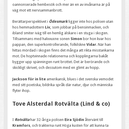
oannonserade hembesök och mer än en av invånarna är på
väg mot ett nervsammanbrott.
Berättarperspektivet i
Ödesmark
ligger inte hos polisen utan
hos hemmadottern
Liv,
som jobbar på bensinmacken, och
ibland smiter iväg till en hemlig älskare i en stuga i skogen.
Tillsammans med halvvuxne sonen
Simon
bor hon kvar hos
pappan, den superkontrollerande, folkilskne
Vidar
. När han
hittas mördad i skogen finns det många att rikta misstankarna
mot. De hoptvinnade relationerna och kopplingarna bakåt
bygger upp spänningen runt brottet. Det är berörande och
skickligt skrivet, och dessutom med en glimt av hopp.
Jackson för in lite
amerikansk, blues i det svenska vemodet
med sitt poetiska, bildrika språk där natur, djur och människa
flyter ihop.
Tove Alsterdal Rotvälta (Lind & co)
I
Rotvälta
har 32-åriga polisen
Eira Sjödin
återvänt till
Kramfors
, och trakterna runt Höga kusten för att kunna ta