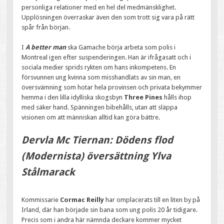
personliga relationer med en hel del medmänsklighet.
Upplösningen överraskar även den som trott sig vara på rätt
spår från början.
I
A better man
ska Gamache börja arbeta som polis i
Montreal igen efter suspenderingen. Han är ifrågasatt och i
sociala medier sprids rykten om hans inkompetens. En
försvunnen ung kvinna som misshandlats av sin man, en
översvämning som hotar hela provinsen och privata bekymmer
hemma i den lilla idylliska skogsbyn
Three Pines
hålls ihop
med säker hand. Spänningen bibehålls, utan att släppa
visionen om att människan alltid kan göra bättre.
Dervla Mc Tiernan: Dödens flod
(Modernista) översättning Ylva
Stålmarack
Kommissarie
Cormac Reilly
har omplacerats till en liten by på
Irland, där han började sin bana som ung polis 20 år tidigare.
Precis som i andra här nämnda deckare kommer mycket