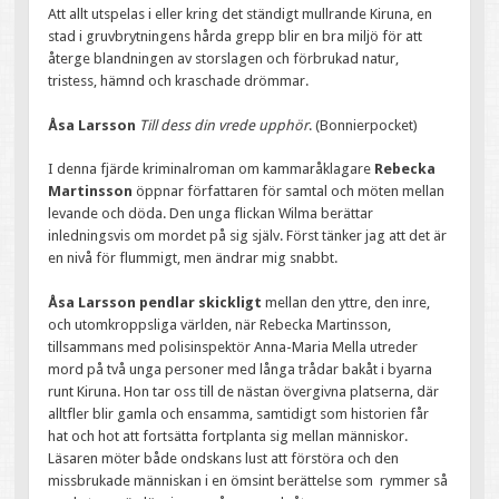
Att allt utspelas i eller kring det ständigt mullrande Kiruna, en
stad i gruvbrytningens hårda grepp blir en bra miljö för att
återge blandningen av storslagen och förbrukad natur,
tristess, hämnd och kraschade drömmar.
Åsa Larsson
Till dess din vrede upphör
. (Bonnierpocket)
I denna fjärde kriminalroman om kammaråklagare
Rebecka
Martinsson
öppnar författaren för samtal och möten mellan
levande och döda. Den unga flickan Wilma berättar
inledningsvis om mordet på sig själv. Först tänker jag att det är
en nivå för flummigt, men ändrar mig snabbt.
Åsa Larsson pendlar skickligt
mellan den yttre, den inre,
och utomkroppsliga världen, när Rebecka Martinsson,
tillsammans med polisinspektör Anna-Maria Mella utreder
mord på två unga personer med långa trådar bakåt i byarna
runt Kiruna. Hon tar oss till de nästan övergivna platserna, där
alltfler blir gamla och ensamma, samtidigt som historien får
hat och hot att fortsätta fortplanta sig mellan människor.
Läsaren möter både ondskans lust att förstöra och den
missbrukade människan i en ömsint berättelse som rymmer så