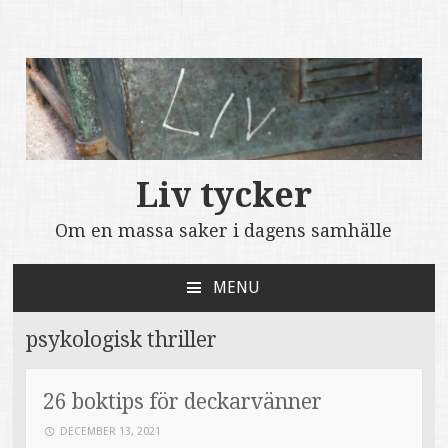
Liv tycker
Om en massa saker i dagens samhälle
MENU
SKIP
TO
psykologisk thriller
CONTENT
26 boktips för deckarvänner
DECEMBER 13, 2021