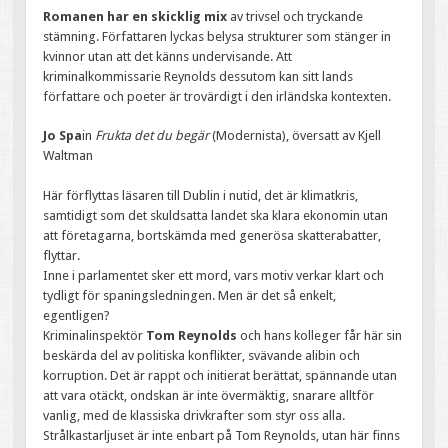
Romanen har en skicklig mix
av trivsel och tryckande
stämning. Författaren lyckas belysa strukturer som stänger in
kvinnor utan att det känns undervisande. Att
kriminalkommissarie Reynolds dessutom kan sitt lands
författare och poeter är trovärdigt i den irländska kontexten.
Jo Spa
in
Frukta det du begär
(Modernista), översatt av Kjell
Waltman
Här förflyttas läsaren till Dublin i nutid, det är klimatkris,
samtidigt som det skuldsatta landet ska klara ekonomin utan
att företagarna, bortskämda med generösa skatterabatter,
flyttar.
Inne i parlamentet sker ett mord, vars motiv verkar klart och
tydligt för spaningsledningen. Men är det så enkelt,
egentligen?
Kriminalinspektör
Tom Reynolds
och hans kolleger får här sin
beskärda del av politiska konflikter, svävande alibin och
korruption. Det är rappt och initierat berättat, spännande utan
att vara otäckt, ondskan är inte övermäktig, snarare alltför
vanlig, med de klassiska drivkrafter som styr oss alla.
Strålkastarljuset är inte enbart på Tom Reynolds, utan här finns