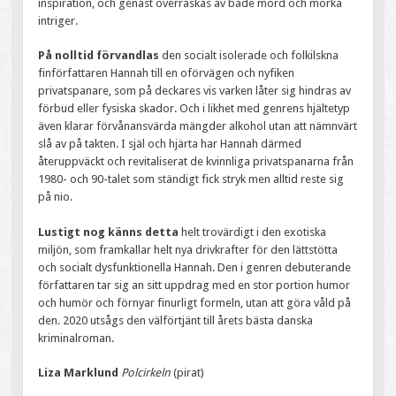
inspiration, och genast överraskas av både mord och mörka
intriger.
På nolltid förvandlas
den socialt isolerade och folkilskna
finförfattaren Hannah till en oförvägen och nyfiken
privatspanare, som på deckares vis varken låter sig hindras av
förbud eller fysiska skador. Och i likhet med genrens hjältetyp
även klarar förvånansvärda mängder alkohol utan att nämnvärt
slå av på takten. I själ och hjärta har Hannah därmed
återuppväckt och revitaliserat de kvinnliga privatspanarna från
1980- och 90-talet som ständigt fick stryk men alltid reste sig
på nio.
Lustigt nog känns detta
helt trovärdigt i den exotiska
miljön, som framkallar helt nya drivkrafter för den lättstötta
och socialt dysfunktionella Hannah. Den i genren debuterande
författaren tar sig an sitt uppdrag med en stor portion humor
och humör och förnyar finurligt formeln, utan att göra våld på
den. 2020 utsågs den välförtjänt till årets bästa danska
kriminalroman.
Liza Marklund
Polcirkeln
(pirat)