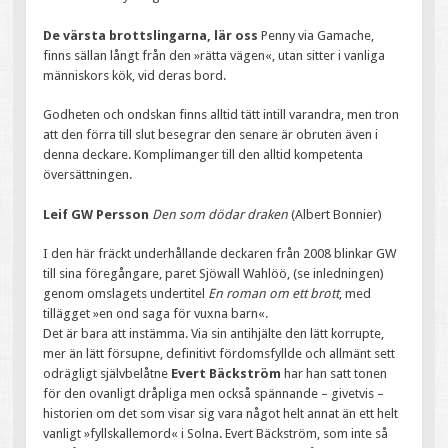
De värsta brottslingarna, lär oss
Penny via Gamache,
finns sällan långt från den »rätta vägen«, utan sitter i vanliga
människors kök, vid deras bord.
Godheten och ondskan finns alltid tätt intill varandra, men tron
att den förra till slut besegrar den senare är obruten även i
denna deckare. Komplimanger till den alltid kompetenta
översättningen.
Leif GW Persson
Den som dödar draken
(Albert Bonnier)
I den här fräckt underhållande deckaren från 2008 blinkar GW
till sina föregångare, paret Sjöwall Wahlöö, (se inledningen)
genom omslagets undertitel
En roman om ett brott
, med
tillägget »en ond saga för vuxna barn«.
Det är bara att instämma. Via sin antihjälte den lätt korrupte,
mer än lätt försupne, definitivt fördomsfyllde och allmänt sett
odrägligt självbelåtne
Evert Bäckström
har han satt tonen
för den ovanligt dråpliga men också spännande – givetvis –
historien om det som visar sig vara något helt annat än ett helt
vanligt »fyllskallemord« i Solna. Evert Bäckström, som inte så