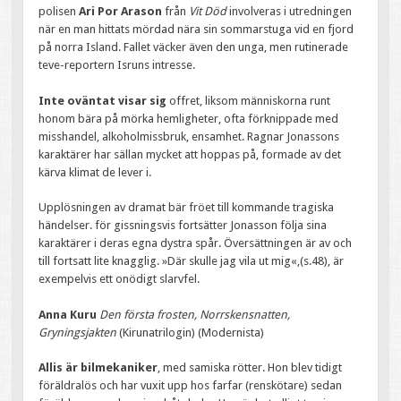
polisen
Ari Por Arason
från
Vit Död
involveras i utredningen
när en man hittats mördad nära sin sommarstuga vid en fjord
på norra Island. Fallet väcker även den unga, men rutinerade
teve-reportern Isruns intresse.
Inte oväntat visar sig
offret, liksom människorna runt
honom bära på mörka hemligheter, ofta förknippade med
misshandel, alkoholmissbruk, ensamhet. Ragnar Jonassons
karaktärer har sällan mycket att hoppas på, formade av det
kärva klimat de lever i.
Upplösningen av dramat bär fröet till kommande tragiska
händelser. för gissningsvis fortsätter Jonasson följa sina
karaktärer i deras egna dystra spår. Översättningen är av och
till fortsatt lite knagglig. »Där skulle jag vila ut mig«,(s.48), är
exempelvis ett onödigt slarvfel.
Anna Kuru
Den första frosten, Norrskensnatten,
Gryningsjakten
(Kirunatrilogin) (Modernista)
Allis är bilmekaniker
, med samiska rötter. Hon blev tidigt
föräldralös och har vuxit upp hos farfar (renskötare) sedan