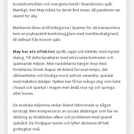
bostadsområden och övergivna hotell i finanskrisens spår.
Märkligt, men May måste ha skrivit året innan, då pandemin var
okänd för alla.
Mackenzie lånas ut till kollegorna i Spanien för att transportera
hem en psykopatisk knarksmugglare med överklassbakgrund,
till skillnad från honom själv.
May har ett effektivt
språk, rappt och bildrikt, med mycket
dialog, Till detta karaktärer med intressanta kontraster och
spännande miljöer. Men nackdelarna hänger ihop med
fördelarna. Drivet skapar ett ibland forcerat tempo, där
våldsamheter och blodiga mord avlöser varandra, späckat
med makabra detaljer. Hjälten kan få hur många slag som helst
i huvud och sparkar i magen men ändå resa sig och springa
efter boven.
De exotiska miljöerna verkar ibland fabricerade ur någon
turistsajt. Men kompenseras av sociala skildringar som här en
skildring av dövblindas villkor och problemen med spansk
sjukvård. De fördjupar texten och lyfter deckaren till helt
godtagbar nivå.