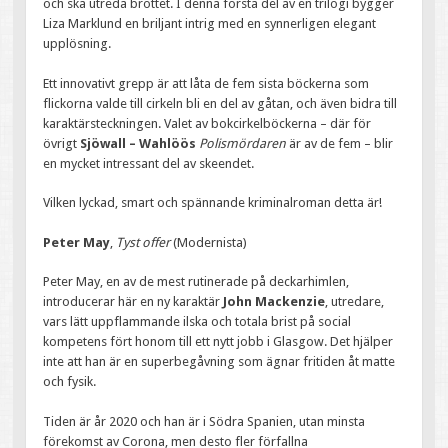
och ska utreda brottet. I denna första del av en trilogi bygger
Liza Marklund en briljant intrig med en synnerligen elegant
upplösning.
Ett innovativt grepp är att låta de fem sista böckerna som
flickorna valde till cirkeln bli en del av gåtan, och även bidra till
karaktärsteckningen. Valet av bokcirkelböckerna – där för
övrigt
Sjöwall – Wahlöös
Polismördaren
är av de fem – blir
en mycket intressant del av skeendet.
Vilken lyckad, smart och spännande kriminalroman detta är!
Peter May
,
Tyst offer
(Modernista)
Peter May, en av de mest rutinerade på deckarhimlen,
introducerar här en ny karaktär
John Mackenzie
, utredare,
vars lätt uppflammande ilska och totala brist på social
kompetens fört honom till ett nytt jobb i Glasgow. Det hjälper
inte att han är en superbegåvning som ägnar fritiden åt matte
och fysik.
Tiden är år 2020 och han är i Södra Spanien, utan minsta
förekomst av Corona, men desto fler förfallna