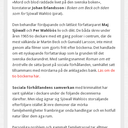
»Mord och blod räddade livet på den svenska boken«,
konstaterar
Johan Erlandsson
i
Boken om Beck och tiden
som for
Sjöwall Wahlöö (pirat).
Den behandlar fördjupande och lättläst författarparet
Maj
Sjöwall
och
Per Wahlöös
liv och dikt. De båda skrev under
åren 1965 tio deckare med ett gäng poliser i centrum, där de
mest välkända är Martin Beck och Gunvald Larsson, inte minst
genom alla filmer som gjorts fritt efter böckerna. Det handlade
om ett nyskapande författarskap som la grunden till det
svenska deckarundret. Med samlingsnamnet
Roman om ett
brott
ville de sätta ljuset på sociala förhållanden, samhället satt
tillsammans med mördarna på de anklagades bänk.
Läs om de
tio böckerna här.
Sociala förhållandens samverkan
med kriminalitet har
varit självklar i deckare under de följande decennierna
därefter. Men idag ägnar sig Sjöwall Wahlöös storsäljande
efterföljare istället åt inre demoner där mörka
familjehemligheter frambringar onda handlingar och en hotfull
natur låter dem äga rum.
Personliga problem och gammalt familjetrassel tar alltmer