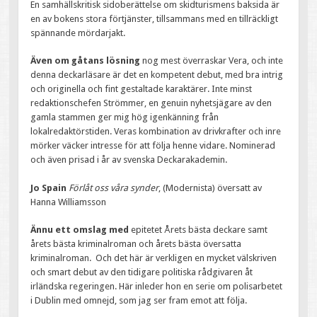
En samhällskritisk sidoberättelse om skidturismens baksida är
en av bokens stora förtjänster, tillsammans med en tillräckligt
spännande mördarjakt.
Även om gåtans lösning
nog mest överraskar Vera, och inte
denna deckarläsare är det en kompetent debut, med bra intrig
och originella och fint gestaltade karaktärer. Inte minst
redaktionschefen Strömmer, en genuin nyhetsjägare av den
gamla stammen ger mig hög igenkänning från
lokalredaktörstiden. Veras kombination av drivkrafter och inre
mörker väcker intresse för att följa henne vidare. Nominerad
och även prisad i år av svenska Deckarakademin.
Jo Spain
Förlåt oss våra synder
, (Modernista) översatt av
Hanna Williamsson
Ännu ett omslag med
epitetet Årets bästa deckare samt
årets bästa kriminalroman och årets bästa översatta
kriminalroman. Och det här är verkligen en mycket välskriven
och smart debut av den tidigare politiska rådgivaren åt
irländska regeringen. Här inleder hon en serie om polisarbetet
i Dublin med omnejd, som jag ser fram emot att följa.