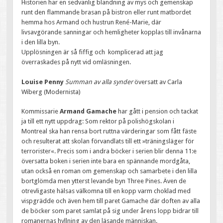
Historien har en sedvanlig blandning av mys och gemenskap
runt den flammande brasan på bistron eller runt matbordet
hemma hos Armand och hustrun René-Marie, där
livsavgörande sanningar och hemligheter kopplas till invånarna
i den lilla byn.
Upplösningen är så fiffig och komplicerad att jag
överraskades på nytt vid omläsningen.
Louise Penny
Summan av alla synder
översatt av Carla
Wiberg (Modernista)
Kommissarie
Armand Gamache
har gått i pension och tackat
ja till ett nytt uppdrag: Som rektor på polishögskolan i
Montreal ska han rensa bort ruttna värderingar som fått fäste
och resulterat att skolan förvandlats till ett »träningsläger för
terrorister«. Precis som i andra böcker i serien blir denna 11:e
översatta boken i serien inte bara en spännande mordgåta,
utan också en roman om gemenskap och samarbete i den lilla
bortglömda men ytterst levande byn Three Pines. Även de
otrevligaste hälsas välkomna till en kopp varm choklad med
vispgrädde och även hem till paret Gamache där doften av alla
de böcker som paret samlat på sig under årens lopp bidrar till
romanernas hyllning av den läsande människan.