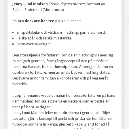
Jenny Lund Madsen
Trettio dagars mörker
, översatt av
Sabina Söderlund (Modernista)
En bra deckare har tre
viktiga element:
En spektakulär och våldsam inledning, gärna ett mord.
Falska spår och falska misstänkta.
Samt överraskningar.
Den storsäljande författaren Jörn delar inledningsvis med sig
av sitt (och genrens) framgångsrecept till den på området
oerfarna Hannah, bokens huvudperson. Visserligen är hon en
uppburen författare, men av smala böcker med hög status.
Dessvärre är hon tämligen alkoholiserad och på väg neråt i
hierarkin,
I uppflammande vrede utmanar hon succéförfattaren på hans
hemmaplan: Hon ska att skriva en deckare som är bättre än
hans på bara 30 dagar!
Jenny Lund Madsen leker med klichéerna i genren och följer
dessutom Jörns koncept till punkt och pricka när hon låter sin
huvudperson fara till karga, glesbefolkade Island för att få