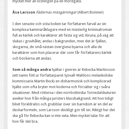
mycket mer än lösningen på en mordgåta.
Åsa Larsson
Fädernas missgärningar
(Albert Bonnier)
I den senaste och sista boken tar författaren farväl av sin
komplexa kammaråklagare med en mästerlig kriminalroman
full av kärlek och karaktärer att fästa sig vid. Kiruna, på väg att
slukas i gruvhålet, andas i bakgrunden, men det är fjällen,
skogarna, de små nästan övergivna byarna och alla de
karaktärer som hon placerar där som får författarens kärlek
och böckerna att andas.
Som så många andra
hjältar i genren är Rebecka Martinsson
(ett namn fött ur författarparet Sjövall-Wahlöös melankoliske
kommissarie Martin Beck) en disharmonisk och komplicerad
hjälte som ofta bryter mot koderna och försätter sig i svåra
situationer. Med rötterna i den norrbottniska Tornedalskuturen
avviker hon från många juristers klassbakgrund. Att hon tidigt
blivit föräldralös och grubblar över sin barndom är en del av
deckarformeln, som Larsson skickligt gör till sin. Riktigt hur det
ska gå för Rebecka kan vi inte veta. Men mycket talar för att
hon får det bra.