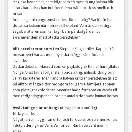
tragiska händelser, samtidigt som en mystisk ung kvinna blir
lärarvikarie dras han in i skeendena både professionellt och
privat.
Är hans gamla ungdomsfiendes död naturlig? Varför är hans
dotter så ledsen när hon ska till skolan? Vem är den kusliga
sagoberättaren som tar tag i barn på skolgården och
skrämmer dem med otäcka berättelser?
Allt accelererar som i
en Stephen King-thriller. Kapitel från
polisarbetet varvas med mystiska inlägg från döda och
levande.
Deckardebuten, klassad som en psykologisk thriller har hyllats i
Norge. Visst finns förtjänster i både intrig, miljöskildring och
val av karaktärer. Men i andra halvan kantrar berättelsen till att
på alltför många sidor redogöra för gamla familjerelationer
som plötsligt exploderar. Manuset hade förtjänat en vända till
med redigeringspennan och ett antal sidor hade kunnat kortas.
Avslutningen är onödigt
utdragen och onödigt
förbryllande.
Något färre inlägg från offer och förövare, och en mer koncis
»slutplädering« av Vem, Varför och Hur hade varit mer i min
smak.