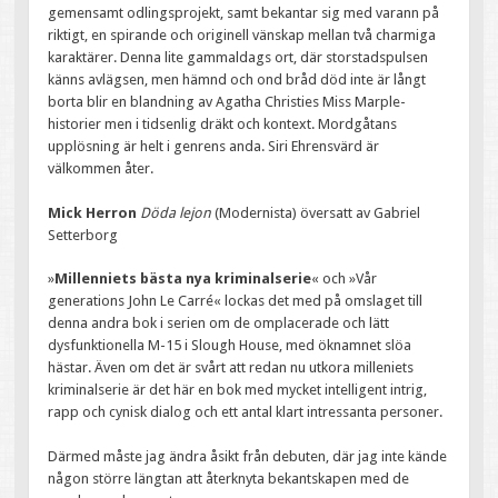
gemensamt odlingsprojekt, samt bekantar sig med varann på
riktigt, en spirande och originell vänskap mellan två charmiga
karaktärer. Denna lite gammaldags ort, där storstadspulsen
känns avlägsen, men hämnd och ond bråd död inte är långt
borta blir en blandning av Agatha Christies Miss Marple-
historier men i tidsenlig dräkt och kontext. Mordgåtans
upplösning är helt i genrens anda. Siri Ehrensvärd är
välkommen åter.
Mick Herron
Döda lejon
(Modernista) översatt av Gabriel
Setterborg
»
Millenniets bästa
nya kriminalserie
« och »Vår
generations John Le Carré« lockas det med på omslaget till
denna andra bok i serien om de omplacerade och lätt
dysfunktionella M-15 i Slough House, med öknamnet slöa
hästar. Även om det är svårt att redan nu utkora milleniets
kriminalserie är det här en bok med mycket intelligent intrig,
rapp och cynisk dialog och ett antal klart intressanta personer.
Därmed måste jag ändra åsikt från debuten, där jag inte kände
någon större längtan att återknyta bekantskapen med de