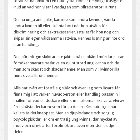
föräldrarna omkom i en båtolycka. Hon är betydligt trasigare
inuti än vad hon visar i vardagen som bilreparatör i Kiruna.
Denna unga antihjälte, kan inte som andra kvinnor, vända
andra kinden till eller skämta bort när hon utsätts för
diskriminering och sextrakasserier. Istället får hon nog och
skipar sin egen våldsamma rättvisa. Hennes lösning är inte ord
utan handling.
Den här trilogin skildrar inte jakten på en okänd mördare, utan
försöker snarare beskriva en djupt störd ung kvinna och de
män som skadat och skadar henne. Män som vill kvinnor illa
finns överallt runt henne.
Allis har svårt att förstå sig själv och även jag som läsare får
finna mig i att varken huvudperson eller handling passar in i
mallen för vad en deckare eller kriminalroman ska vara. »En av
årets bästa deckare
»
som första delen i Kirunatrilogin har
kallats är det knappast. Men en djuplodande och sorglig
psykologisk thriller om en trasig ung kvinna, där mycket av
motiv och drivkrafter förblir oklart, även efter den tredje
delen.