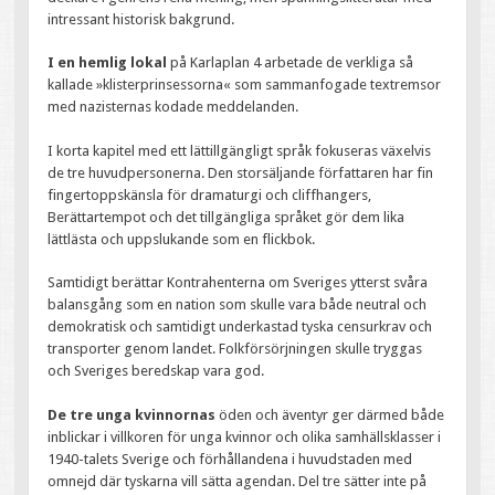
intressant historisk bakgrund.
I en hemlig lokal
på Karlaplan 4 arbetade de verkliga så
kallade »klisterprinsessorna« som sammanfogade textremsor
med nazisternas kodade meddelanden.
I korta kapitel med ett lättillgängligt språk fokuseras växelvis
de tre huvudpersonerna. Den storsäljande författaren har fin
fingertoppskänsla för dramaturgi och cliffhangers,
Berättartempot och det tillgängliga språket gör dem lika
lättlästa och uppslukande som en flickbok.
Samtidigt berättar Kontrahenterna om Sveriges ytterst svåra
balansgång som en nation som skulle vara både neutral och
demokratisk och samtidigt underkastad tyska censurkrav och
transporter genom landet. Folkförsörjningen skulle tryggas
och Sveriges beredskap vara god.
De tre unga kvinnornas
öden och äventyr ger därmed både
inblickar i villkoren för unga kvinnor och olika samhällsklasser i
1940-talets Sverige och förhållandena i huvudstaden med
omnejd där tyskarna vill sätta agendan. Del tre sätter inte på