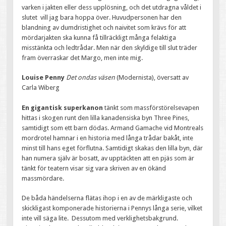
varken i jakten eller dess upplösning, och det utdragna våldet i
slutet vill jag bara hoppa över. Huvudpersonen har den
blandning av dumdristighet och naivitet som krävs för att
mördarjakten ska kunna få tillräckligt många felaktiga
misstänkta och ledtrådar. Men när den skyldige till slut träder
fram överraskar det Margo, men inte mig.
Louise Penny
Det ondas väsen
(Modernista), översatt av
Carla Wiberg
En gigantisk superkanon
tänkt som massförstörelsevapen
hittas i skogen runt den lilla kanadensiska byn Three Pines,
samtidigt som ett barn dödas. Armand Gamache vid Montreals
mordrotel hamnar i en historia med långa trådar bakåt, inte
minst till hans eget förflutna. Samtidigt skakas den lilla byn, där
han numera själv är bosatt, av upptäckten att en pjäs som är
tänkt för teatern visar sig vara skriven av en ökänd
massmördare.
De båda händelserna flätas ihop i en av de märkligaste och
skickligast komponerade historierna i Pennys långa serie, vilket
inte vill säga lite. Dessutom med verklighetsbakgrund.