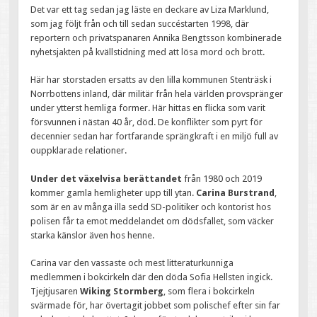
Det var ett tag sedan jag läste en deckare av Liza Marklund,
som jag följt från och till sedan succéstarten 1998, där
reportern och privatspanaren Annika Bengtsson kombinerade
nyhetsjakten på kvällstidning med att lösa mord och brott.
Här har storstaden ersatts av den lilla kommunen Stenträsk i
Norrbottens inland, där militär från hela världen provspränger
under ytterst hemliga former. Här hittas en flicka som varit
försvunnen i nästan 40 år, död. De konflikter som pyrt för
decennier sedan har fortfarande sprängkraft i en miljö full av
ouppklarade relationer.
Under det växelvisa berättandet
från 1980 och 2019
kommer gamla hemligheter upp till ytan.
Carina Burstrand
,
som är en av många illa sedd SD-politiker och kontorist hos
polisen får ta emot meddelandet om dödsfallet, som väcker
starka känslor även hos henne.
Carina var den vassaste och mest litteraturkunniga
medlemmen i bokcirkeln där den döda Sofia Hellsten ingick.
Tjejtjusaren
Wiking Stormberg
, som flera i bokcirkeln
svärmade för, har övertagit jobbet som polischef efter sin far