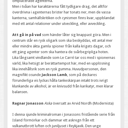
omplacerade agenterna.
Men i tvåan har karaktärerna fått tydligare drag, det alltför
överdrivna i agenternas brister har tonats ner, men de vassa
kanterna, samhällskritiken och cynismen finns kvar, uppblandat
med ett antal relationer under utveckling, eller avveckling.
Att gå in på vad
som händer låter sig knappast göra. Men i
centrum står en rysk oligark som ska beskyddas, ett antal mer
eller mindre äkta gamla spioner från kalla krigets dagar, och
ett gäng agenter som ska hantera de svårbegripliga hoten.
Lika långsamt vindlande som Le Carré tar oss med i spionernas
värld, lika hetsigt är berättartempot här, med en upplösning
lika innehållsrik som en rysk gumma. Huvudpersonen, den
magnifikt osunde
Jackson Lamb
, som på deckares
förunderliga vis lyckas hålla tankeskärpan intakt trots ivrigt
klunkande av alkohol, är en knivsudd från karikatyr, men klarar
balansen.
Ragnar Jonasson
Aska
översatt av Arvid Nordh (Modernista)
I denna sjunde kriminalroman i Jonassons fristående serie från
Island förmörkar och dammar ett askregn från ett
vulkanutbrott luften och juniljuset i Reykjavik. Den unge