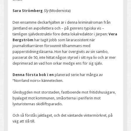
Sara Strömberg
Sly
(Modernista)
Den ensamme deckarhjälten är i denna kriminalroman från
Jämtland en avpollettera och – på genrens typiska vis –
tämligen självdestruktiv före detta lokalredaktör i Järpen:
Vera
Bergström
har tagit jobb som lärarassistent när
journalistkarriären försvunnit tillsammans med
papperstidningsläsarna. Hon har övergivits av sin sambo,
passerat de 50, inte hittat någon styrsel i sitt nya liv och är mer
deprimerad än vad hon orkar medge ens för sig själv.
Denna första bok i en
planerad serie har många av
“Norrland noirs« kännetecken.
Glesbygden mot storstaden, fastboende mot fritidshusägare,
byalaget mot kommunen, småorterna i periferin mot
lyxturisternas skidliftsparadis.
Och så förstås jaktlaget, och det väntande vintermörkret, på
väg att slå till.