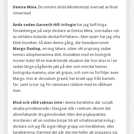
Denise Mina
De mindre döda
(Modernista) översatt av Boel
Unnerstad
Ända sedan Garneth Hill-trilogin
har jag haft höga
förväntningar på varje deckare av Denise Mina, som kallas »en
av världens ledande deckarförfattare«. Men tyvärr har jag ofta
blivit besviken. Så även denna gång, där huvudpersonen
Margo Dunlop,
en ung läkare, söker sitt ursprung sedan
hennes adoptivmamma dött. Kontakten med en biologisk
moster leder till en mardrömslik situation där hon dras in i en
sedan länge pågående jakt på den som mördat hennes
biologiska mamma, utan att gripas, och som nu förföljer även
Margo. Hon är dessutom gravid, har brutit upp från barnets
far, samt oroar sig för väninnans relation med en våldsam
man.
Blod och våld saknas inte
i denna berättelse där socialt
utsatta prostituerade i Glasgow står i centrum, liksom det
allomfattande drogmissbruket. Men den psykopatiska
mördaren i all sin ondska börjar bli ett schablonartat inslag i
deckare och jag får inget riktigt grepp om berättelsen, eller
karaktärerna. Därmed det går det inte heller att engagera sig,