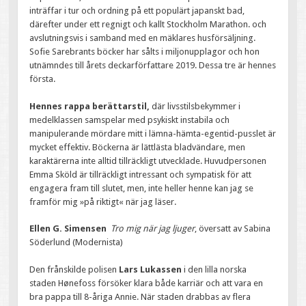
inträffar i tur och ordning på ett populärt japanskt bad,
därefter under ett regnigt och kallt Stockholm Marathon. och
avslutningsvis i samband med en mäklares husförsäljning.
Sofie Sarebrants böcker har sålts i miljonupplagor och hon
utnämndes till årets deckarförfattare 2019. Dessa tre är hennes
första.
Hennes rappa berättarstil,
där livsstilsbekymmer i
medelklassen samspelar med psykiskt instabila och
manipulerande mördare mitt i lämna-hämta-egentid-pusslet är
mycket effektiv. Böckerna är lättlästa bladvändare, men
karaktärerna inte alltid tillräckligt utvecklade. Huvudpersonen
Emma Sköld är tillräckligt intressant och sympatisk för att
engagera fram till slutet, men, inte heller henne kan jag se
framför mig »på riktigt« när jag läser.
Ellen G. Simensen
Tro mig när jag ljuger
, översatt av Sabina
Söderlund (Modernista)
Den frånskilde polisen
Lars Lukassen
i den lilla norska
staden Hønefoss försöker klara både karriär och att vara en
bra pappa till 8-åriga Annie. När staden drabbas av flera