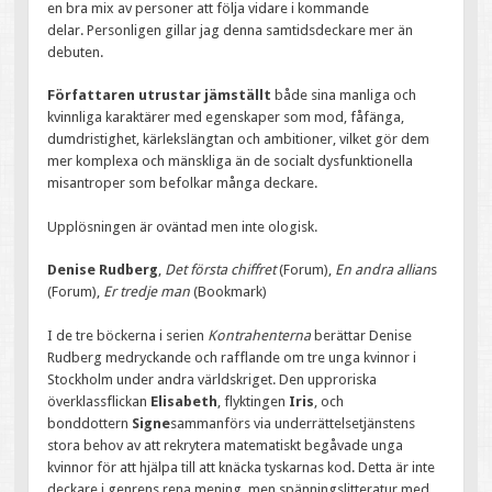
en bra mix av personer att följa vidare i kommande
delar. Personligen gillar jag denna samtidsdeckare mer än
debuten.
Författaren utrustar jämställt
både sina manliga och
kvinnliga karaktärer med egenskaper som mod, fåfänga,
dumdristighet, kärlekslängtan och ambitioner, vilket gör dem
mer komplexa och mänskliga än de socialt dysfunktionella
misantroper som befolkar många deckare.
Upplösningen är oväntad men inte ologisk.
Denise Rudberg
,
Det första chiffret
(Forum),
En andra allian
s
(Forum),
Er tredje man
(Bookmark)
I de tre böckerna i serien
Kontrahenterna
berättar Denise
Rudberg medryckande och rafflande om tre unga kvinnor i
Stockholm under andra världskriget. Den upproriska
överklassflickan
Elisabeth
, flyktingen
Iris
, och
bonddottern
Signe
sammanförs via underrättelsetjänstens
stora behov av att rekrytera matematiskt begåvade unga
kvinnor för att hjälpa till att knäcka tyskarnas kod. Detta är inte
deckare i genrens rena mening, men spänningslitteratur med