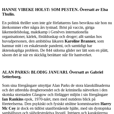
HANNE VIBEKE HOLST: SOM PESTEN. Översatt av Elsa
Thulin.
En politisk thriller som inte gör författarens fans besvikna när hon nu
återkommer efter några års tystnad. Brist på vaccin, giriga
läkemedelsbolag, maktkamp i Genèves internationella
organisationer, kärlek, föräldraskap och droger; allt samlas hos
huvudpersonen, den ambitiösa läkaren
Karoline Branner,
som
hamnar mitt i en eskalerande pandemi, och samtidigt har
äktenskapliga problem. De 844 sidorna glider ner lätt som en plätt,
såsom det är när en skicklig berättare står för hantverket.
ALAN PARKS: BLODIG JANUARI. Översatt av Gabriel
Setterborg.
Som sina föregångare utnyttjar Alan Parks de stora klasskillnaderna
och det utbredda drogberoendet och de kriminella nätverken i den
skotska storstaden Glasgow och förlägger miljön i sin föregångare
Ian Rankins
epok, 1970-talet, men med nutidens blick på
företeelserna. Den psykiskt och fysiskt utslitne kommissarien
Harry
Mc Coy
är dock en tidlöst utanförstående hjälte, med sin dystopiska
samhällssyn och självdestruktiva livsstil. Intrigen och karaktärerna