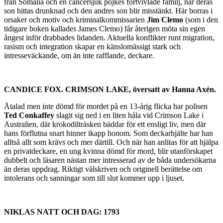
från Somalia och en cancersjuk pojkes förtvivlade familj, när deras
son hittas drunknad och den andres son blir misstänkt. Här borras i
orsaker och motiv och kriminalkommissarien
Jim Clemo
(som i den
tidigare boken kallades James Clemo) får återigen möta sin egen
ångest inför drabbades lidanden. Aktuella konflikter runt migration,
rasism och integration skapar en känslomässigt stark och
intresseväckande, om än inte rafflande, deckare.
CANDICE FOX. CRIMSON LAKE, översatt av Hanna Axén.
Åtalad men inte dömd för mordet på en 13-årig flicka har polisen
Ted Conkaffey
slagit sig ned i en liten håla vid Crimson Lake i
Australien, där krokodilträsken bäddar för ett ensligt liv, men där
hans förflutna snart hinner ikapp honom. Som deckarhjälte har han
alltså allt som krävs och mer därtill. Och när han anlitas för att hjälpa
en privatdeckare, en ung kvinna dömd för mord, blir utanförskapet
dubbelt och läsaren nästan mer intresserad av de båda undersökarna
än deras uppdrag. Riktigt välskriven och originell berättelse om
intolerans och sanningar som till slut kommer upp i ljuset.
NIKLAS NATT OCH DAG: 1793