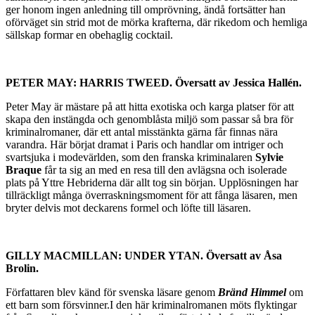
ger honom ingen anledning till omprövning, ändå fortsätter han
oförväget sin strid mot de mörka krafterna, där rikedom och hemliga
sällskap formar en obehaglig cocktail.
PETER MAY: HARRIS TWEED. Översatt av Jessica Hallén.
Peter May är mästare på att hitta exotiska och karga platser för att
skapa den instängda och genomblåsta miljö som passar så bra för
kriminalromaner, där ett antal misstänkta gärna får finnas nära
varandra. Här börjat dramat i Paris och handlar om intriger och
svartsjuka i modevärlden, som den franska kriminalaren
Sylvie
Braque
får ta sig an med en resa till den avlägsna och isolerade
plats på Yttre Hebriderna där allt tog sin början. Upplösningen har
tillräckligt många överraskningsmoment för att fånga läsaren, men
bryter delvis mot deckarens formel och löfte till läsaren.
GILLY MACMILLAN: UNDER YTAN. Översatt av Åsa
Brolin.
Författaren blev känd för svenska läsare genom
Bränd Himmel
om
ett barn som försvinner.I den här kriminalromanen möts flyktingar