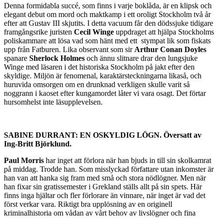
Denna formidabla succé, som finns i varje boklåda, är en klipsk och
elegant debut om mord och maktkamp i ett oroligt Stockholm två år
efter att Gustav III skjutits. I detta vacuum får den dödssjuke tidigare
framgångsrike juristen
Cecil Winge
uppdraget att hjälpa Stockholms
poliskammare att lösa vad som hänt med ett stympat lik som fiskats
upp från Fatburen. Lika observant som sir
Arthur Conan Doyles
spanare
Sherlock Holmes
och ännu slitnare drar den lungsjuke
Winge med läsaren i det historiska Stockholm på jakt efter den
skyldige. Miljön är fenomenal, karaktärsteckningarna likaså, och
huruvida omsorgen om en drunknad verkligen skulle varit så
noggrann i kaoset efter kungamordet låter vi vara osagt. Det förtar
hursomhelst inte läsupplevelsen.
SABINE DURRANT: EN OSKYLDIG LÖGN. Översatt av
Ing-Britt Björklund.
Paul Morris
har inget att förlora när han bjuds in till sin skolkamrat
på middag. Trodde han. Som misslyckad författare utan inkomster är
han van att hanka sig fram med små och stora nödlögner. Men när
han fixar sin gratissemester i Grekland ställs allt på sin spets. Här
finns inga hjältar och fler förlorare än vinnare, när inget är vad det
först verkar vara. Riktigt bra upplösning av en originell
kriminalhistoria om vådan av vårt behov av livslögner och fina