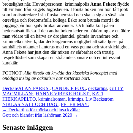
brottslighet når. Huvudpersonen, kriminalpolis
Anna Fekete
flydde
till Finland från krigets Jugoslavien. I första boken har hon fått jobb
som brottsutredare i sin finska hemstad och ska ta sig an såväl sin
otrevliga och fördomsfulla kollega Esko som brutala mord i de
joggingspår hon själv brukar använda. Och hålla koll på en
hedersutsatt flicka. I den andra boken leder en påkörning av en äldre
man vidare till en härva av droghandel, gömda invandrare och
kriminella nätverk, där deckargenrens möjlighet att sätta ljuset på
samhällets utkanter hanteras med en vass penna och stor skicklighet.
Anna Fekete har just den där mixen av sårbarhet och trotsig
respektlöshet som skapar en strålande spanare och en intressant
karaktär.
FOTNOT:
Alla försök att krydda det klassiska konceptet med
onödiga inslag av ockultism har sorterats bort.
Deckare
ALAN PARKS:
,
CANDICE FOX.
,
deckartips
,
GILLY
MACMILLAN:
,
HANNE VIBEKE HOLST:
,
KATI
HIEKKAPELTO
,
kriminalroman
,
krimtips
,
Liv Beckström
,
NIKLAS NATT OCH DAG:
,
PETER MAY:
Post
←
Deckartips för mörka och ljusa kvällar
Gott och blandat från läshörnan 2020
→
navigation
Senaste inläggen