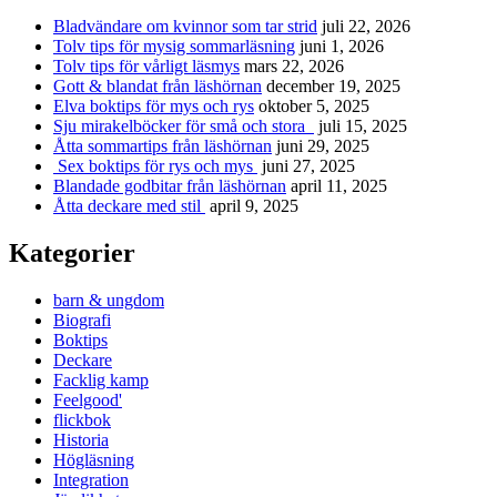
Bladvändare om kvinnor som tar strid
juli 22, 2026
Tolv tips för mysig sommarläsning
juni 1, 2026
Tolv tips för vårligt läsmys
mars 22, 2026
Gott & blandat från läshörnan
december 19, 2025
Elva boktips för mys och rys
oktober 5, 2025
Sju mirakelböcker för små och stora
juli 15, 2025
Åtta sommartips från läshörnan
juni 29, 2025
Sex boktips för rys och mys
juni 27, 2025
Blandade godbitar från läshörnan
april 11, 2025
Åtta deckare med stil
april 9, 2025
Kategorier
barn & ungdom
Biografi
Boktips
Deckare
Facklig kamp
Feelgood'
flickbok
Historia
Högläsning
Integration