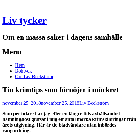
Liv tycker
Om en massa saker i dagens samhälle
Menu
Skip
Hem
to
Boktyck
content
Om Liv Beckström
Tio krimtips som förnöjer i mörkret
november 25, 2018
november 25, 2018
Liv Beckström
Som periodare har jag efter en längre tids avhållsamhet
hämningslöst glufsat i mig ett antal mörka krimskildringar från
årets utgivning, Här är tio bladvändare utan inbördes
rangordning.