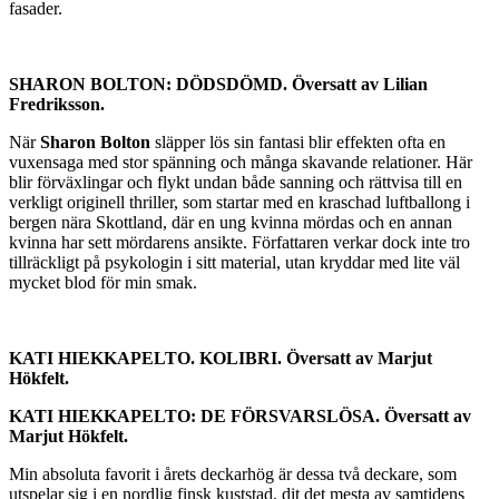
fasader.
SHARON BOLTON: DÖDSDÖMD. Översatt av Lilian
Fredriksson.
När
Sharon Bolton
släpper lös sin fantasi blir effekten ofta en
vuxensaga med stor spänning och många skavande relationer. Här
blir förväxlingar och flykt undan både sanning och rättvisa till en
verkligt originell thriller, som startar med en kraschad luftballong i
bergen nära Skottland, där en ung kvinna mördas och en annan
kvinna har sett mördarens ansikte. Författaren verkar dock inte tro
tillräckligt på psykologin i sitt material, utan kryddar med lite väl
mycket blod för min smak.
KATI HIEKKAPELTO. KOLIBRI. Översatt av Marjut
Hökfelt.
KATI HIEKKAPELTO: DE FÖRSVARSLÖSA. Översatt av
Marjut Hökfelt.
Min absoluta favorit i årets deckarhög är dessa två deckare, som
utspelar sig i en nordlig finsk kuststad, dit det mesta av samtidens